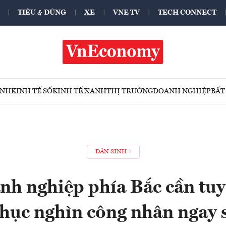
TIÊU & DÙNG
XE
VNE TV
TECH CONNECT
ÍNH
KINH TẾ SỐ
KINH TẾ XANH
THỊ TRƯỜNG
DOANH NGHIỆP
BẤT
DÂN SINH
nh nghiệp phía Bắc cần tu
hục nghìn công nhân ngay 