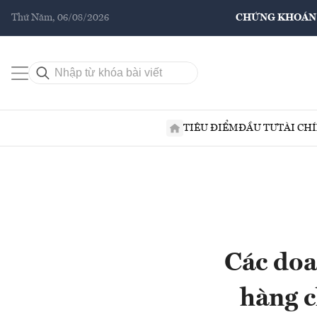
Thứ Năm, 06/08/2026
CHỨNG KHOÁN
TIÊU ĐIỂM
ĐẦU TƯ
TÀI CH
Các doa
hàng c