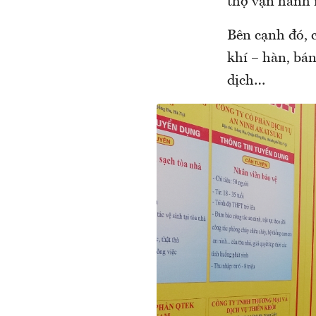
thợ vận hành 
Bên cạnh đó, c
khí – hàn, bán
dịch…