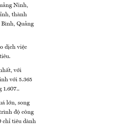
Quảng Ninh,
tỉnh, thành
i Bình, Quảng
o dịch việc
tiêu.
nhất, với
inh với 5.365
 1.607..
uá lớn, song
 trình độ công
0 chỉ tiêu dành