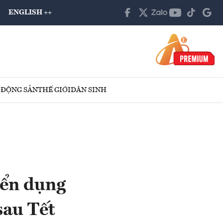
ENGLISH ++
 ĐỘNG SẢN
THẾ GIỚI
DÂN SINH
yển dụng
sau Tết