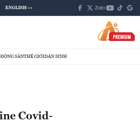
ENGLISH ++
 ĐỘNG SẢN
THẾ GIỚI
DÂN SINH
cine Covid-