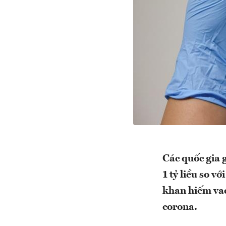
Các quốc gia 
1 tỷ liều so v
khan hiếm vacc
corona.