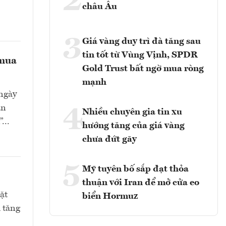
2
châu Âu
3
Giá vàng duy trì đà tăng sau
tin tốt từ Vùng Vịnh, SPDR
 mua
Gold Trust bất ngờ mua ròng
mạnh
 ngày
ạn
4
Nhiều chuyên gia tin xu
...
hướng tăng của giá vàng
chưa đứt gãy
5
Mỹ tuyên bố sắp đạt thỏa
thuận với Iran để mở cửa eo
ặt
biển Hormuz
 tăng