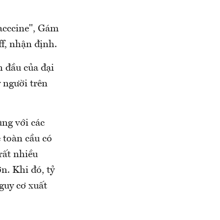
vacccine", Gám
f, nhận định.
n đầu của đại
ỷ người trên
ng với các
 toàn cầu có
rất nhiều
n. Khi đó, tỷ
guy cơ xuất