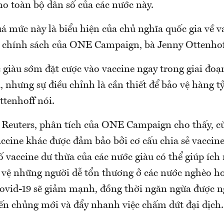
ho toàn bộ dân số của các nước này.
uá mức này là biểu hiện của chủ nghĩa quốc gia về 
ề chính sách của ONE Campaign, bà Jenny Ottenhof
 giàu sớm đặt cược vào vaccine ngay trong giai đoạ
u, nhưng sự điều chỉnh là cần thiết để bảo vệ hàng t
ttenhoff nói.
 Reuters, phân tích của ONE Campaign cho thấy, cù
ccine khác được đảm bảo bởi cơ cấu chia sẻ vaccine
vaccine dư thừa của các nước giàu có thể giúp ích 
o vệ những người dễ tổn thương ở các nước nghèo hơ
 Covid-19 sẽ giảm mạnh, đồng thời ngăn ngừa được n
ến chủng mới và đẩy nhanh việc chấm dứt đại dịch.