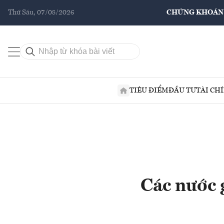
Thứ Sáu, 07/08/2026
CHỨNG KHOÁN
TIÊU ĐIỂM
ĐẦU TƯ
TÀI CH
Các nước g