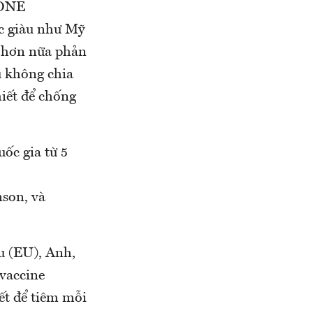
 ONE
c giàu như Mỹ
ẽ hơn nữa phản
u không chia
hiết để chống
ốc gia từ 5
son, và
u (EU), Anh,
 vaccine
iết để tiêm mỗi