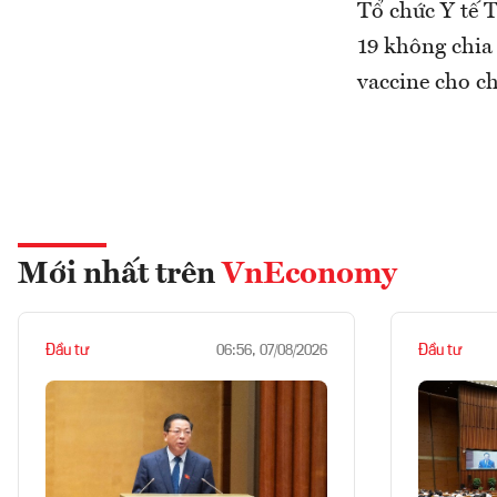
Tổ chức Y tế T
19 không chia
vaccine cho c
Mới nhất trên
VnEconomy
Đầu tư
Đầu tư
06:56, 07/08/2026