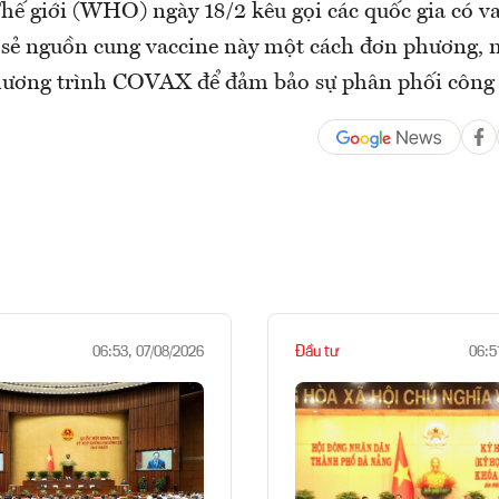
hế giới (WHO) ngày 18/2 kêu gọi các quốc gia có v
 sẻ nguồn cung vaccine này một cách đơn phương, m
hương trình COVAX để đảm bảo sự phân phối công
Đầu tư
06:53, 07/08/2026
06:5