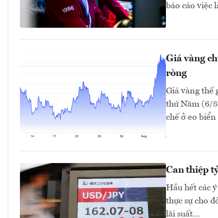
báo cáo việc 
Giá vàng ch
ròng
Giá vàng thế 
thứ Năm (6/8)
chế ở eo biển
Can thiệp t
Hầu hết các ý
thực sự cho 
lãi suất...