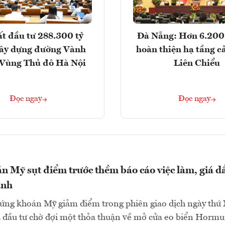
t đầu tư 288.300 tỷ
Đà Nẵng: Hơn 6.200 
ây dựng đường Vành
hoàn thiện hạ tầng c
- Vùng Thủ đô Hà Nội
Liên Chiểu
Đọc ngay
Đọc ngay
 Mỹ sụt điểm trước thềm báo cáo việc làm, giá d
ạnh
hứng khoán Mỹ giảm điểm trong phiên giao dịch ngày th
à đầu tư chờ đợi một thỏa thuận về mở cửa eo biển Hormu