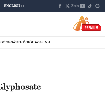
ENGLISH ++
 ĐỘNG SẢN
THẾ GIỚI
DÂN SINH
Glyphosate