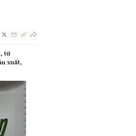
, từ
ản xuất,