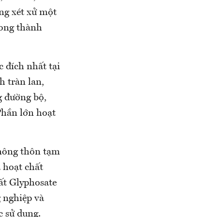
ng xét xử một
rong thành
c đích nhất tại
h tràn lan,
g đường bộ,
Phần lớn hoạt
 nông thôn tạm
 hoạt chất
hất Glyphosate
 nghiệp và
c sử dụng.