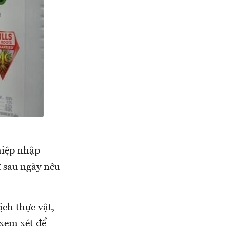
hiệp nhập
ừ sau ngày nêu
ch thực vật,
 xem xét để