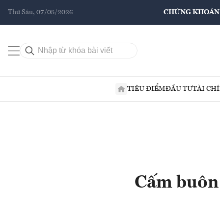
Thứ Sáu, 07/08/2026
CHỨNG KHOÁN
TIÊU ĐIỂM
ĐẦU TƯ
TÀI CH
Cấm buôn 