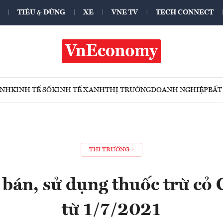
TIÊU & DÙNG
XE
VNE TV
TECH CONNECT
ÍNH
KINH TẾ SỐ
KINH TẾ XANH
THỊ TRƯỜNG
DOANH NGHIỆP
BẤT
THỊ TRƯỜNG
bán, sử dụng thuốc trừ cỏ 
từ 1/7/2021