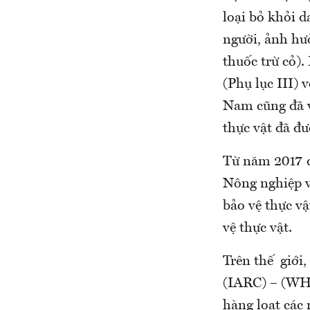
loại bỏ khỏi d
người, ảnh hưở
thuốc trừ cỏ)
(Phụ lục III) 
Nam cũng đã v
thực vật đã đư
Từ năm 2017 đế
Nông nghiệp v
bảo vệ thực vậ
vệ thực vật.
Trên thế giới
(IARC) – (WHO
hàng loạt các 