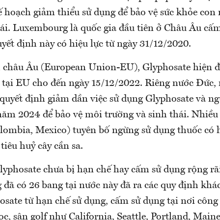
ế hoạch giảm thiểu sử dụng để bảo vệ sức khỏe con
hái. Luxembourg là quốc gia đầu tiên ở Châu Âu cấ
yết định này có hiệu lực từ ngày 31/12/2020.
 châu Âu (European Union-EU), Glyphosate hiện 
 tại EU cho đến ngày 15/12/2022. Riêng nước Đức,
 quyết định giảm dần việc sử dụng Glyphosate và n
năm 2024 để bảo vệ môi trường và sinh thái. Nhiều
olombia, Mexico) tuyên bố ngừng sử dụng thuốc có 
tiêu huỷ cây cần sa.
lyphosate chưa bị hạn chế hay cấm sử dụng rộng rãi
đã có 26 bang tại nước này đã ra các quy định khác
osate từ hạn chế sử dụng, cấm sử dụng tại nơi công
ọc, sân golf như California, Seattle, Portland, Maine