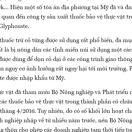
k… Hiện một số tòa án địa phương tại Mỹ đã và đa
n quan đến công ty sản xuất thuốc bảo vệ thực vật t
Glyphosate.
thuốc trừ cỏ từng được sử dụng rất phổ biến, đa mụ
 là bị nông dân các tỉnh miền núi sử dụng một các
được dùng để dọn cỏ dại ở các công trình giao thôn
n nguy cơ ảnh hưởng rất nguy hại tới môi trường. 
te được nhập khẩu từ Mỹ.
ực vật đã tham mưu Bộ Nông nghiệp và Phát triển
các thuốc bảo vệ thực vật trong thành phần có chứa
tháng 4/2016. Tuy nhiên, do có số khối lớn hoạt c
h nghiệp nhập về từ nhiều năm trước, nên Bộ Nông
ng thôn cho phép các doanh nghiệp tạm thời tiếp tụ