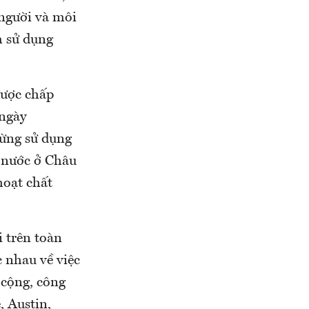
 người và môi
m sử dụng
được chấp
 ngày
gừng sử dụng
 nước ở Châu
hoạt chất
 trên toàn
 nhau về việc
 cộng, công
, Austin,