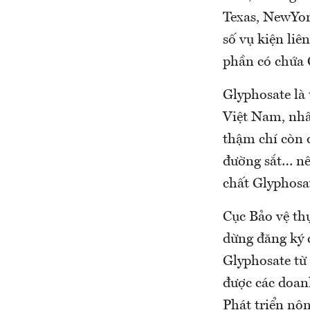
Texas, NewYor
số vụ kiện liê
phần có chứa 
Glyphosate là 
Việt Nam, nhất
thậm chí còn 
đường sắt… nê
chất Glyphosa
Cục Bảo vệ th
dừng đăng ký 
Glyphosate từ 
được các doan
Phát triển nô