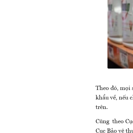
Theo đó, mọi 
khẩu về, nếu c
trên.
Cũng theo Cục
Cục Bảo vệ thự