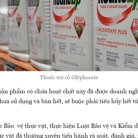
Thuốc trừ cỏ Glyphosate
sản phẩm có chứa hoạt chất này đã được doanh ng
hưa sử dụng và bán hết, sẽ buộc phải tiêu hủy hết t
 Bảo vệ thực vật, thực hiện Luật Bảo vệ và Kiểm dị
c vật đã thường xuyên tiến hành rà soát, đánh giá,