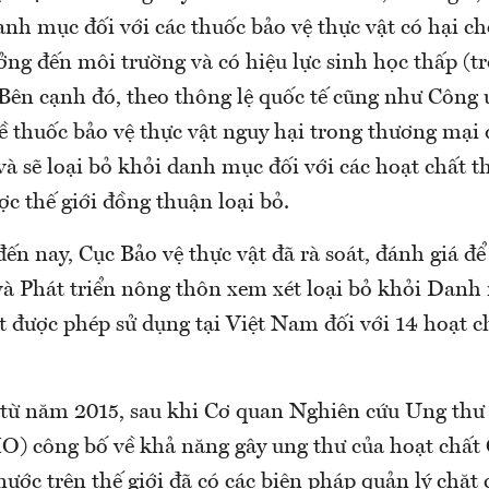
anh mục đối với các thuốc bảo vệ thực vật có hại ch
ng đến môi trường và có hiệu lực sinh học thấp (t
. Bên cạnh đó, theo thông lệ quốc tế cũng như Công
về thuốc bảo vệ thực vật nguy hại trong thương mại 
à sẽ loại bỏ khỏi danh mục đối với các hoạt chất t
ợc thế giới đồng thuận loại bỏ.
n nay, Cục Bảo vệ thực vật đã rà soát, đánh giá để
à Phát triển nông thôn xem xét loại bỏ khỏi Danh
t được phép sử dụng tại Việt Nam đối với 14 hoạt c
, từ năm 2015, sau khi Cơ quan Nghiên cứu Ung thư
) công bố về khả năng gây ung thư của hoạt chất 
nước trên thế giới đã có các biện pháp quản lý chặt 