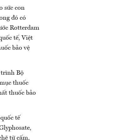
o sức con
rong đó có
 ước Rotterdam
quốc tế, Việt
huốc bảo vệ
 trình Bộ
 mục thuốc
hất thuốc bảo
 quốc tế
Glyphosate,
chẽ từ cấm,