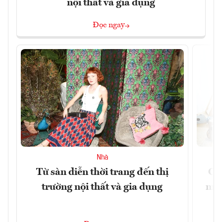
nội thất và gia dụng
Đọc ngay
Nhà
Từ sàn diễn thời trang đến thị
Cô
trường nội thất và gia dụng
mới