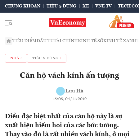
CHỨNG KHOÁN
TIÊU & DÙNG
XE
VNE TV
TECH CO
TIÊU ĐIỂM
ĐẦU TƯ
TÀI CHÍNH
KINH TẾ SỐ
KINH TẾ XANH
NHÀ
TIÊU & DÙNG
Căn hộ vách kính ấn tượng
Lưu Hà
15:05, 04/11/2019
Điều đặc biệt nhất của căn hộ này là sự
xuất hiện hiếm hoi của các bức tường.
Thay vào đó là rất nhiều vách kính, ở mọi