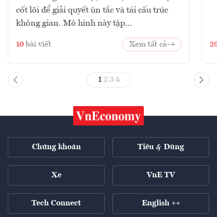
cốt lõi để giải quyết ùn tắc và tái cấu trúc
không gian. Mô hình này tập...
10
bài viết
Xem tất cả
2
1
2
3
4
Chứng khoán
Tiêu & Dùng
Xe
VnE TV
Tech Connect
English ++