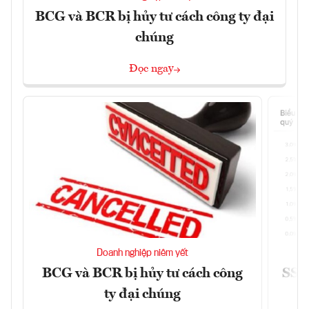
BCG và BCR bị hủy tư cách công ty đại
chúng
Đọc ngay
Doanh nghiệp niêm yết
BCG và BCR bị hủy tư cách công
SSI 
ty đại chúng