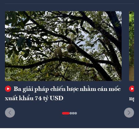
Ba giải pháp chiến lược nhằm cán mốc
xuất khẩu 74 tỷ USD
ngu