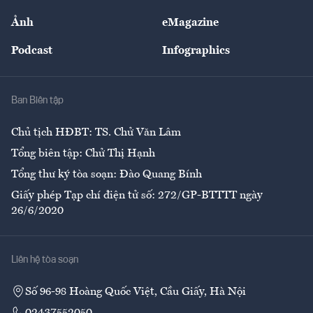
Sự kiện
Nhân lực
Ảnh
eMagazine
Đẹp +
An sinh
Podcast
Infographics
Giải trí
Y tế
Nhà
Ban Biên tập
Ẩm thực
Chủ tịch HĐBT: TS. Chử Văn Lâm
Tổng biên tập: Chử Thị Hạnh
Tổng thư ký tòa soạn: Đào Quang Bính
Giấy phép Tạp chí điện tử số: 272/GP-BTTTT ngày
26/6/2020
Liên hệ tòa soạn
Số 96-98 Hoàng Quốc Việt, Cầu Giấy, Hà Nội
02437552050