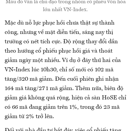
Màu đỏ vẫn là chủ đạo trong nhóm cổ phiếu vốn hóa
lớn nhất VN-Index.
Mặc dù nỗ lực phục hồi chưa thật sự thành
công, nhưng về mặt diễn tiến, sáng nay thị
trường có nét tích cực. Độ rộng thay đổi dần
theo hướng cổ phiếu phục hồi giá và thoát
giảm ngày một nhiều. Ví dụ ở đáy thứ hai của
VN-Index lúc 10h30, chỉ số mới có 102 mã
tăng/320 mã giảm. Đến cuối phiên ghi nhận
164 mã tăng/271 mã giảm. Thêm nữa, biên độ
giảm giá không quá rộng, hiện cả sàn HoSE chỉ
có 66 mã đang giảm trên 1%, trong đó 23 mã
giảm từ 2% trở lên.
Đối với nhà đầu tư bắt đáy, việc cổ phiếu tăng