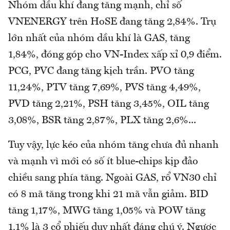
Nhóm dầu khí đang tăng mạnh, chỉ số
VNENERGY trên HoSE đang tăng 2,84%. Trụ
lớn nhất của nhóm dầu khí là GAS, tăng
1,84%, đóng góp cho VN-Index xấp xỉ 0,9 điểm.
PCG, PVC đang tăng kịch trần. PVO tăng
11,24%, PTV tăng 7,69%, PVS tăng 4,49%,
PVD tăng 2,21%, PSH tăng 3,45%, OIL tăng
3,08%, BSR tăng 2,87%, PLX tăng 2,6%...
Tuy vậy, lực kéo của nhóm tăng chưa đủ nhanh
và mạnh vì mới có số ít blue-chips kịp đảo
chiều sang phía tăng. Ngoài GAS, rổ VN30 chỉ
có 8 mã tăng trong khi 21 mã vẫn giảm. BID
tăng 1,17%, MWG tăng 1,05% và POW tăng
1,1% là 3 cổ phiếu duy nhất đáng chú ý. Ngược