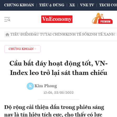
CHỨNG KHOÁN
TIÊU & DÙNG
XE
VNE TV
TECH CO
TIÊU ĐIỂM
ĐẦU TƯ
TÀI CHÍNH
KINH TẾ SỐ
KINH TẾ XANH
CHỨNG KHOÁN
Cầu bắt đáy hoạt động tốt, VN-
Index leo trở lại sát tham chiếu
Kim Phong
K
12:05, 23/08/2022
Độ rộng cải thiện dần trong phiên sáng
nay là tín hiệu tích cực, cho thấy có lực