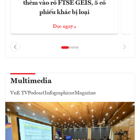
thêm vào rổ FTSE GEIS, 5 cổ
phiếu khác bị loại
Đọc ngay
Multimedia
VnE TV
Podcast
Infographics
eMagazine