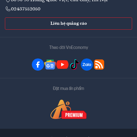
Số 96-98 Hoàng Quốc Việt, Cầu Giấy, Hà Nội
02437552050
Liên hệ quảng cáo
Theo dõi VnEconomy
Đặt mua ấn phẩm