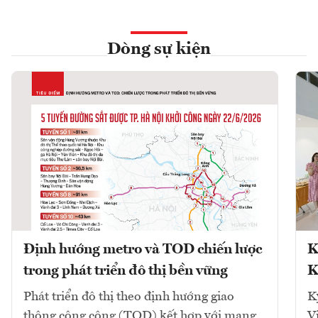
Dòng sự kiện
Định hướng metro và TOD chiến lược
K
trong phát triển đô thị bền vững
K
Phát triển đô thị theo định hướng giao
K
thông công cộng (TOD) kết hợp với mạng
V