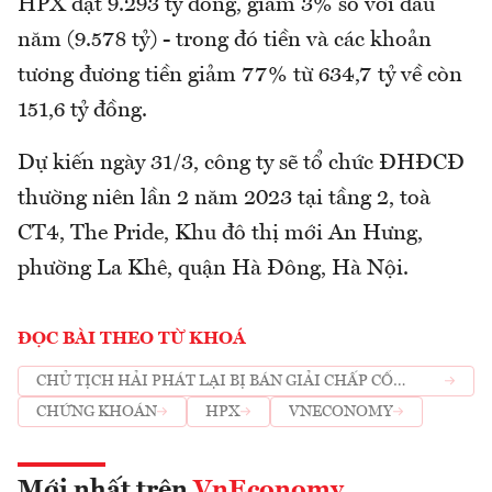
HPX đạt 9.293 tỷ đồng, giảm 3% so với đầu
năm (9.578 tỷ) - trong đó tiền và các khoản
tương đương tiền giảm 77% từ 634,7 tỷ về còn
151,6 tỷ đồng.
Dự kiến ngày 31/3, công ty sẽ tổ chức ĐHĐCĐ
thường niên lần 2 năm 2023 tại tầng 2, toà
CT4, The Pride, Khu đô thị mới An Hưng,
phường La Khê, quận Hà Đông, Hà Nội.
ĐỌC BÀI THEO TỪ KHOÁ
CHỦ TỊCH HẢI PHÁT LẠI BỊ BÁN GIẢI CHẤP CỔ
PHIẾU
CHỨNG KHOÁN
HPX
VNECONOMY
Mới nhất trên
VnEconomy