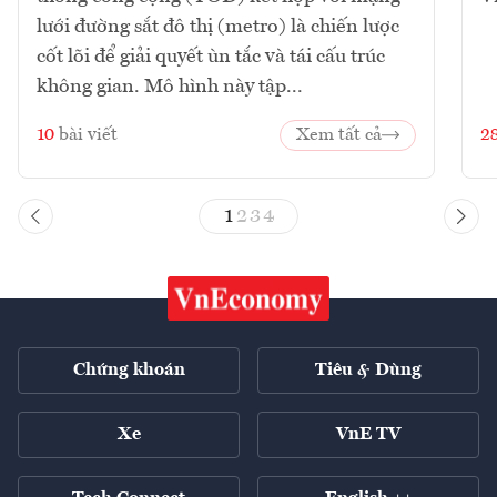
lưới đường sắt đô thị (metro) là chiến lược
cốt lõi để giải quyết ùn tắc và tái cấu trúc
không gian. Mô hình này tập...
10
bài viết
Xem tất cả
2
1
2
3
4
Chứng khoán
Tiêu & Dùng
Xe
VnE TV