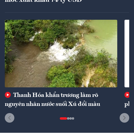
mốc xuất khẩu 74 tỷ USD
Thanh Hóa khẩn trương làm rõ
nguyên nhân nước suối Xú đổi màu
phí