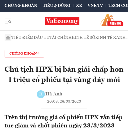
CHỨNG KHOÁN
TIÊU & DÙNG
XE
VNE TV
TECH CO
TIÊU ĐIỂM
ĐẦU TƯ
TÀI CHÍNH
KINH TẾ SỐ
KINH TẾ XANH
CHỨNG KHOÁN
Chủ tịch HPX bị bán giải chấp hơn
1 triệu cổ phiếu tại vùng đáy mới
Hà Anh
H
20:03, 26/03/2023
Trên thị trường giá cổ phiếu HPX vẫn tiếp
tục giảm và chốt phiên ngày 23/3/2023 –