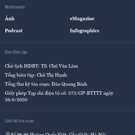
Địa phương
Thị trường
Bảo hiểm
Multimedia
Sự kiện
Nhân lực
Ảnh
eMagazine
Đẹp +
An sinh
Podcast
Infographics
Giải trí
Y tế
Nhà
Ban Biên tập
Ẩm thực
Chủ tịch HĐBT: TS. Chử Văn Lâm
Tổng biên tập: Chử Thị Hạnh
Tổng thư ký tòa soạn: Đào Quang Bính
Giấy phép Tạp chí điện tử số: 272/GP-BTTTT ngày
26/6/2020
Liên hệ tòa soạn