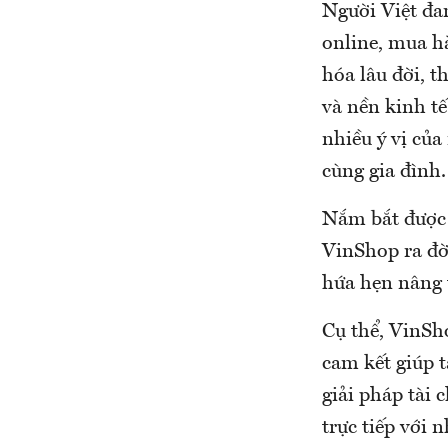
Người Việt đa
online, mua h
hóa lâu đời, t
và nền kinh t
nhiều ý vị của
cùng gia đình.
Nắm bắt được 
VinShop ra đời
hứa hẹn nâng 
Cụ thể, VinSho
cam kết giúp 
giải pháp tài 
trực tiếp với 