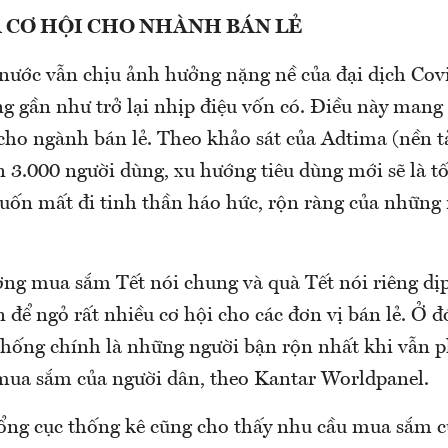
 CƠ HỘI CHO NHÀNH BÁN LẺ
nước vẫn chịu ảnh hưởng nặng nề của đại dịch Covi
g gần như trở lại nhịp điệu vốn có. Điều này mang
cho ngành bán lẻ. Theo khảo sát của Adtima (nền tả
 3.000 người dùng, xu hướng tiêu dùng mới sẽ là tối
ốn mất đi tinh thần háo hức, rộn ràng của những 
rường mua sắm Tết nói chung và quà Tết nói riêng d
 để ngỏ rất nhiều cơ hội cho các đơn vị bán lẻ. Ở đ
 thống chính là những người bận rộn nhất khi vẫn p
ua sắm của người dân, theo Kantar Worldpanel.
ổng cục thống kê cũng cho thấy nhu cầu mua sắm c