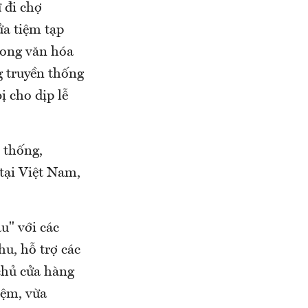
 đi chợ
a tiệm tạp
trong văn hóa
g truyền thống
ị cho dịp lễ
 thống,
 tại Việt Nam,
u" với các
u, hỗ trợ các
 chủ cửa hàng
iệm, vừa