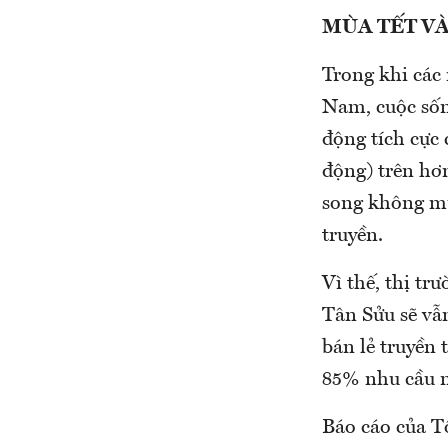
MÙA TẾT VÀ
Trong khi các 
Nam, cuộc sốn
động tích cực 
động) trên hơn
song không mu
truyền.
Vì thế, thị t
Tân Sửu sẽ vẫn
bán lẻ truyền
85% nhu cầu m
Báo cáo của T