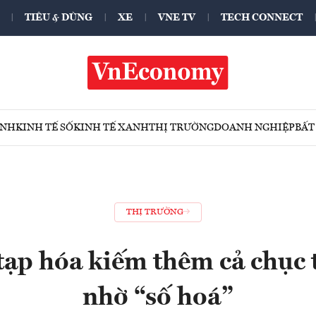
TIÊU & DÙNG
XE
VNE TV
TECH CONNECT
ÍNH
KINH TẾ SỐ
KINH TẾ XANH
THỊ TRƯỜNG
DOANH NGHIỆP
BẤT
THỊ TRƯỜNG
tạp hóa kiếm thêm cả chục 
nhờ “số hoá”