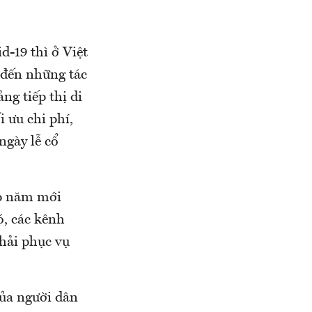
d-19 thì ở Việt
 đến những tác
ng tiếp thị di
 ưu chi phí,
ngày lễ cổ
ịp năm mới
ó, các kênh
hải phục vụ
ủa người dân