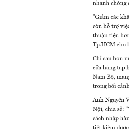
nhanh chóng c
"Giảm các khâ
còn hỗ trợ vi
thuận tiện hơn
Tp.HCM cho b
Chỉ sau hơn m
cửa hàng tạp 
Nam Bộ, mang 
trong bối cảnh
Anh Nguyễn Vũ
Nội, chia sẻ:
cách nhập hàn
tiết kiệm được