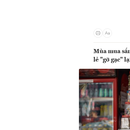
Mùa mua sắm 
lẻ "gỡ gạc" 