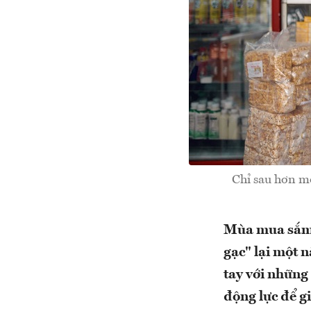
Chỉ sau hơn mộ
Mùa mua sắm c
gạc" lại một n
tay với những 
động lực để g