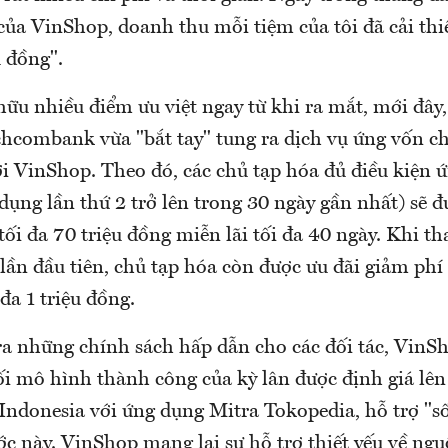
của VinShop, doanh thu mỗi tiệm của tôi đã cải th
 đồng".
hữu nhiều điểm ưu việt ngay từ khi ra mắt, mới đây
hcombank vừa "bắt tay" tung ra dịch vụ ứng vốn ch
ới VinShop. Theo đó, các chủ tạp hóa đủ điều kiện 
dụng lần thứ 2 trở lên trong 30 ngày gần nhất) sẽ 
ối đa 70 triệu đồng miễn lãi tối đa 40 ngày. Khi t
lần đầu tiên, chủ tạp hóa còn được ưu đãi giảm phí 
 đa 1 triệu đồng.
ra những chính sách hấp dẫn cho các đối tác, VinS
ối mô hình thành công của kỳ lân được định giá lên
Indonesia với ứng dụng Mitra Tokopedia, hỗ trợ "số
ớc này. VinShop mang lại sự hỗ trợ thiết yếu về ng