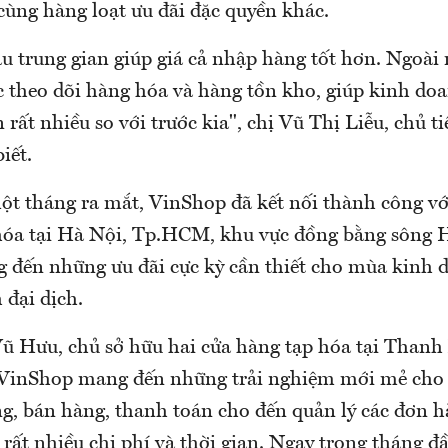
ùng hàng loạt ưu đãi đặc quyền khác.
u trung gian giúp giá cả nhập hàng tốt hơn. Ngoài
ệc theo dõi hàng hóa và hàng tồn kho, giúp kinh d
 rất nhiều so với trước kia", chị Vũ Thị Liễu, chủ t
iết.
ột tháng ra mắt, VinShop đã kết nối thành công vớ
hóa tại Hà Nội, Tp.HCM, khu vực đồng bằng sông
đến những ưu đãi cực kỳ cần thiết cho mùa kinh 
 đại dịch.
 Hưu, chủ sở hữu hai cửa hàng tạp hóa tại Thanh
 "VinShop mang đến những trải nghiệm mới mẻ cho 
g, bán hàng, thanh toán cho đến quản lý các đơn h
 rất nhiều chi phí và thời gian. Ngay trong tháng đầ