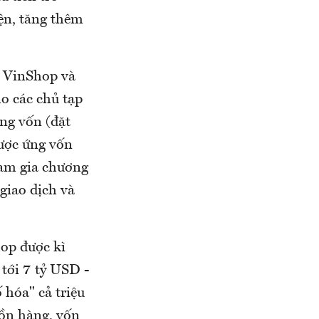
iện, tăng thêm
, VinShop và
o các chủ tạp
ứng vốn (đặt
được ứng vốn
ham gia chương
giao dịch và
hop được kì
 tới 7 tỷ USD -
 hóa" cả triệu
uồn hàng, vốn