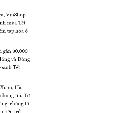
 ra, VinShop
oanh mùa Tết
iệm tạp hóa ở
i gần 30.000
 Hồng và Đông
doanh Tết
 Xuân, Hà
chúng tôi. Từ
àng, chúng tôi
u tiên trở