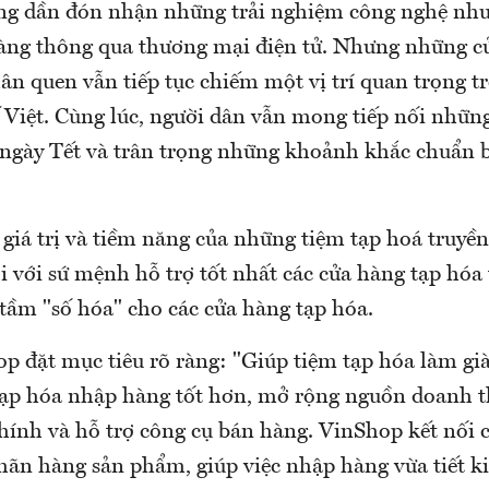
ng dần đón nhận những trải nghiệm công nghệ như
àng thông qua thương mại điện tử. Nhưng những cử
hân quen vẫn tiếp tục chiếm một vị trí quan trọng 
ế Việt. Cùng lúc, người dân vẫn mong tiếp nối nhữn
 ngày Tết và trân trọng những khoảnh khắc chuẩn b
giá trị và tiềm năng của những tiệm tạp hoá truyền
 với sứ mệnh hỗ trợ tốt nhất các cửa hàng tạp hóa
tầm "số hóa" cho các cửa hàng tạp hóa.
p đặt mục tiêu rõ ràng: "Giúp tiệm tạp hóa làm già
tạp hóa nhập hàng tốt hơn, mở rộng nguồn doanh th
chính và hỗ trợ công cụ bán hàng. VinShop kết nối
nhãn hàng sản phẩm, giúp việc nhập hàng vừa tiết k