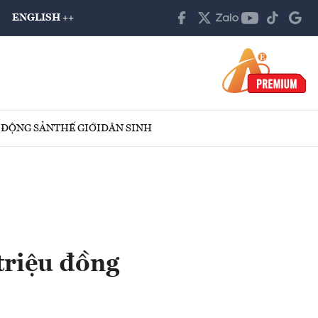
ENGLISH ++
 ĐỘNG SẢN
THẾ GIỚI
DÂN SINH
triệu đồng