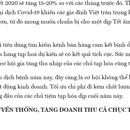
t 2020 sẽ tăng 15-20% so với các tháng trước đó. T
i dịch Covid-19 khiến các gia đình Việt trân trọng
hơn, từ đó mong muốn chuẩn bị cho một dịp Tết ấm
 tiêu dùng tìm kiếm kênh bán hàng cam kết bình ổ
a hàng tạp hoá dự kiến sẽ có kết quả tích cực. Sức 
 cơ hội gia tăng thu nhập của các chủ tạp hóa cũng 
h dịch bệnh năm nay, đây càng là cơ hội không thể 
 động kinh doanh. Tối ưu chi phí đi kèm chất lượn
 đầu của các chủ tiệm tạp hóa dịp cuối năm này.
UYỀN THỐNG, TĂNG DOANH THU CẢ CHỤC 