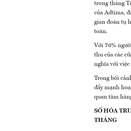
trong tháng Tế
của Adtima, đạ
gian đoàn tụ 
toàn.
Với 76% người
thu của các cử
nghĩa với việc
Trong bối cản
đẩy mạnh hoạt
quan tâm hàng
SỐ HÓA TR
THÁNG