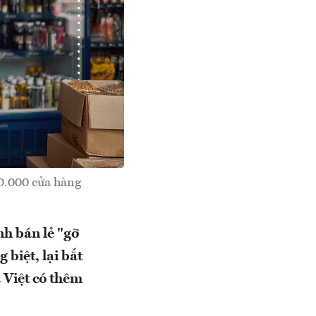
30.000 cửa hàng
h bán lẻ "gỡ
 biệt, lại bắt
a Việt có thêm