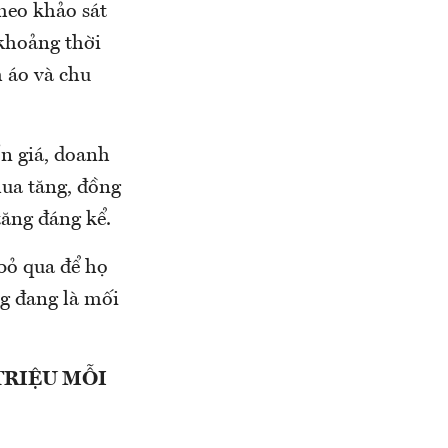
heo khảo sát
 khoảng thời
 áo và chu
n giá, doanh
mua tăng, đồng
tăng đáng kể.
bỏ qua để họ
g đang là mối
TRIỆU MỖI