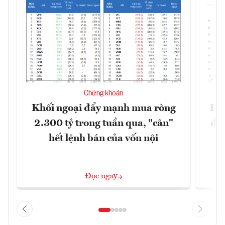
Chứng khoán
Khối ngoại đẩy mạnh mua ròng
Lợ
2.300 tỷ trong tuần qua, "cân"
đị
hết lệnh bán của vốn nội
Đọc ngay