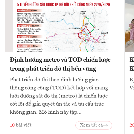
Định hướng metro và TOD chiến lược
K
trong phát triển đô thị bền vững
K
Phát triển đô thị theo định hướng giao
K
thông công cộng (TOD) kết hợp với mạng
V
lưới đường sắt đô thị (metro) là chiến lược
cốt lõi để giải quyết ùn tắc và tái cấu trúc
không gian. Mô hình này tập...
10
bài viết
Xem tất cả
2