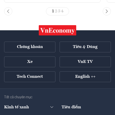
1
2
3
4
Chứng khoán
Tiêu & Dùng
Xe
VnE TV
Tech Connect
English ++
Tất cả chuyên mục
Kinh tế xanh
Tiêu điểm
Chuyển động xanh