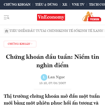
CHỨNG KHOÁN
TIÊU & DÙNG
XE
VNE TV
TECH CO
TIÊU ĐIỂM
ĐẦU TƯ
TÀI CHÍNH
KINH TẾ SỐ
KINH TẾ XANH
CHỨNG KHOÁN
Chứng khoán đầu tuần: Niềm tin
nghìn điểm
Lan Ngọc
L
13:10, 07/05/2007
Thị trường chứng khoán mở đầu một tuần
mới bằng một phiên phục hồi ấn tượng và