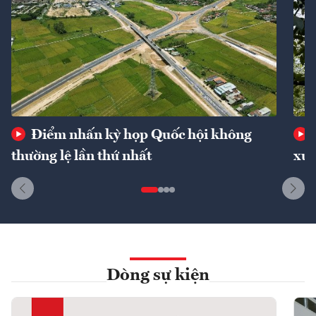
Điểm nhấn kỳ họp Quốc hội không
thường lệ lần thứ nhất
xuấ
Dòng sự kiện