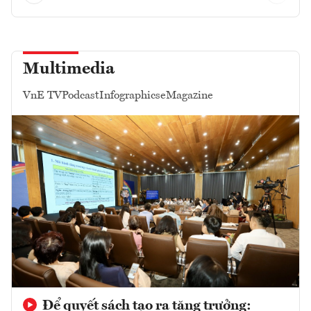
Multimedia
VnE TV
Podcast
Infographics
eMagazine
Để quyết sách tạo ra tăng trưởng: