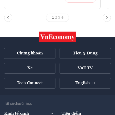
1
2
3
4
Chứng khoán
Tiêu & Dùng
Xe
VnE TV
Tech Connect
English ++
Tất cả chuyên mục
Kinh tế xanh
Tiêu điểm