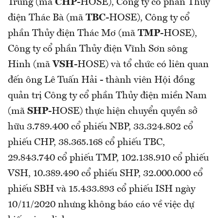
Trung (mã
CHP
-HOSE), Công ty cổ phần Thủy
điện Thác Bà (mã
TBC
-HOSE), Công ty cổ
phần Thủy điện Thác Mơ (mã
TMP
-HOSE),
Công ty cổ phần Thủy điện Vĩnh Sơn sông
Hinh (mã
VSH
-HOSE) và tổ chức có liên quan
đến ông Lê Tuấn Hải - thành viên Hội đồng
quản trị Công ty cổ phần Thủy điện miền Nam
(mã
SHP
-HOSE) thực hiện chuyển quyền sở
hữu 3.789.400 cổ phiếu NBP, 33.324.802 cổ
phiếu CHP, 38.365.168 cổ phiếu TBC,
29.843.740 cổ phiếu TMP, 102.138.910 cổ phiếu
VSH, 10.389.490 cổ phiếu SHP, 32.000.000 cổ
phiếu SBH và 15.433.893 cổ phiếu ISH ngày
10/11/2020 nhưng không báo cáo về việc dự