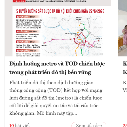
Định hướng metro và TOD chiến lược
K
trong phát triển đô thị bền vững
K
Phát triển đô thị theo định hướng giao
K
thông công cộng (TOD) kết hợp với mạng
V
lưới đường sắt đô thị (metro) là chiến lược
cốt lõi để giải quyết ùn tắc và tái cấu trúc
không gian. Mô hình này tập...
10
bài viết
Xem tất cả
2