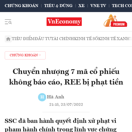
CHỨNG KHOÁN
TIÊU & DÙNG
XE
VNE TV
TECH CO
TIÊU ĐIỂM
ĐẦU TƯ
TÀI CHÍNH
KINH TẾ SỐ
KINH TẾ XANH
CHỨNG KHOÁN
Chuyển nhượng 7 mã cổ phiếu
không báo cáo, REE bị phạt tiền
Hà Anh
H
21:18, 23/07/2022
SSC đã ban hành quyết định xử phạt vi
phạm hành chính trong lĩnh vực chứng