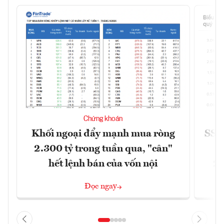
Chứng khoán
Khối ngoại đẩy mạnh mua ròng
SSI 
2.300 tỷ trong tuần qua, "cân"
hết lệnh bán của vốn nội
2/
Đọc ngay