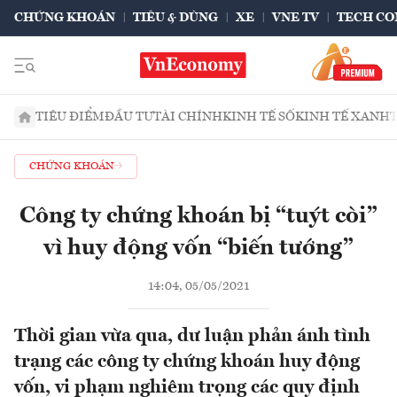
CHỨNG KHOÁN
TIÊU & DÙNG
XE
VNE TV
TECH CO
TIÊU ĐIỂM
ĐẦU TƯ
TÀI CHÍNH
KINH TẾ SỐ
KINH TẾ XANH
CHỨNG KHOÁN
Công ty chứng khoán bị “tuýt còi”
vì huy động vốn “biến tướng”
14:04, 05/05/2021
Thời gian vừa qua, dư luận phản ánh tình
trạng các công ty chứng khoán huy động
vốn, vi phạm nghiêm trọng các quy định