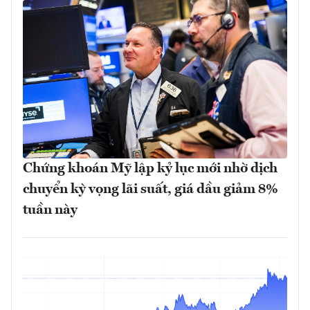
Chứng khoán Mỹ lập kỷ lục mới nhờ dịch
chuyển kỳ vọng lãi suất, giá dầu giảm 8%
tuần này