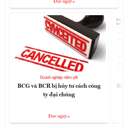
Đọc ngay
Doanh nghiệp niêm yết
BCG và BCR bị hủy tư cách công
SSI 
ty đại chúng
2/
Đọc ngay