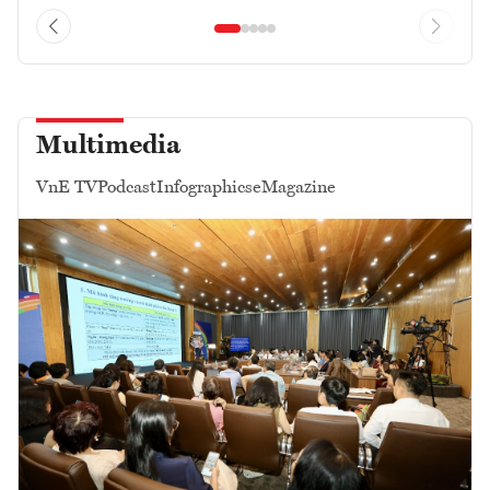
Multimedia
VnE TV
Podcast
Infographics
eMagazine