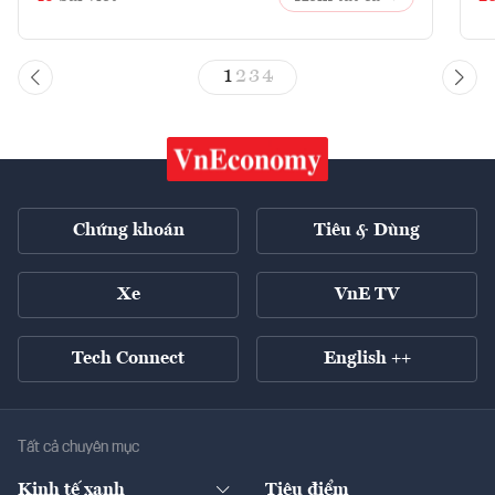
1
2
3
4
Chứng khoán
Tiêu & Dùng
Xe
VnE TV
Tech Connect
English ++
Tất cả chuyên mục
Kinh tế xanh
Tiêu điểm