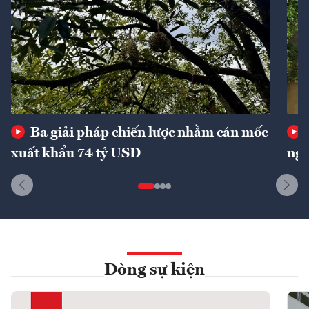
Ba giải pháp chiến lược nhằm cán mốc
xuất khẩu 74 tỷ USD
ngu
Dòng sự kiện