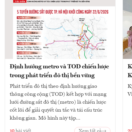
Định hướng metro và TOD chiến lược
K
trong phát triển đô thị bền vững
K
Phát triển đô thị theo định hướng giao
K
thông công cộng (TOD) kết hợp với mạng
V
lưới đường sắt đô thị (metro) là chiến lược
cốt lõi để giải quyết ùn tắc và tái cấu trúc
không gian. Mô hình này tập...
10
bài viết
Xem tất cả
2