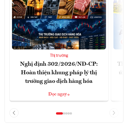
Thị trường
Nghị định 302/2026/NĐ-CP:
Tha
Hoàn thiện khung pháp lý thị
ứng
trường giao dịch hàng hóa
Đọc ngay