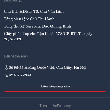
Ban Biên tập
Ẩm thực
Chủ tịch HĐBT: TS. Chử Văn Lâm
Tổng biên tập: Chử Thị Hạnh
Tổng thư ký tòa soạn: Đào Quang Bính
Giấy phép Tạp chí điện tử số: 272/GP-BTTTT ngày
26/6/2020
Liên hệ tòa soạn
Số 96-98 Hoàng Quốc Việt, Cầu Giấy, Hà Nội
02437552050
Liên hệ quảng cáo
Theo dõi VnEconomy