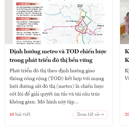
Định hướng metro và TOD chiến lược
K
trong phát triển đô thị bền vững
K
Phát triển đô thị theo định hướng giao
K
thông công cộng (TOD) kết hợp với mạng
V
lưới đường sắt đô thị (metro) là chiến lược
cốt lõi để giải quyết ùn tắc và tái cấu trúc
không gian. Mô hình này tập...
10
bài viết
Xem tất cả
2