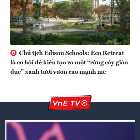
Chủ tịch Edison Schools: Eco Retreat
là cơ hội để kiến tạo ra một “rừng cây giáo
dục” xanh tươi vươn cao mạnh mẽ