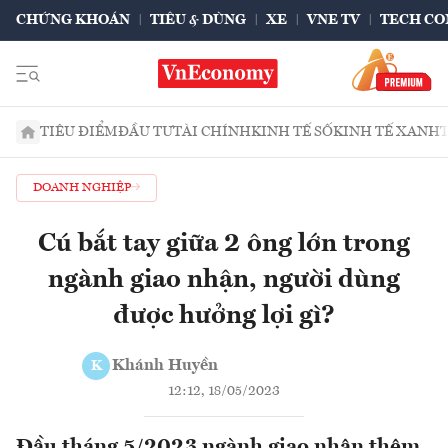
CHỨNG KHOÁN
TIÊU & DÙNG
XE
VNE TV
TECH CO
TIÊU ĐIỂM
ĐẦU TƯ
TÀI CHÍNH
KINH TẾ SỐ
KINH TẾ XANH
DOANH NGHIỆP
Cú bắt tay giữa 2 ông lớn trong
ngành giao nhận, người dùng
được hưởng lợi gì?
Khánh Huyền
K
12:12, 18/05/2023
Đầu tháng 5/2023 ngành giao nhận thêm