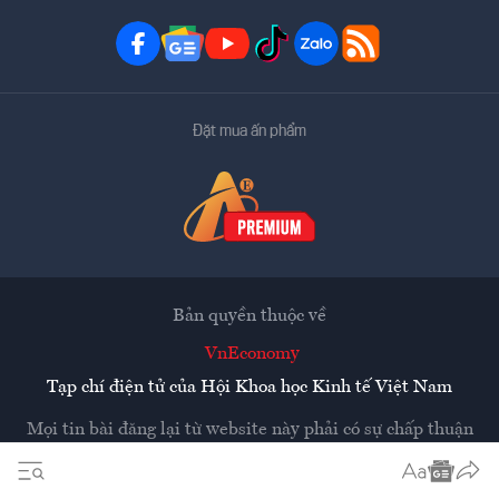
Đặt mua ấn phẩm
Bản quyền thuộc về
VnEconomy
Tạp chí điện tử của Hội Khoa học Kinh tế Việt Nam
Mọi tin bài đăng lại từ website này phải có sự chấp thuận
bằng văn bản của
Tạp chí Kinh tế Việt Nam - VnEconomy
Các trang liên kết ra ngoài sẽ được mở ra ở cửa sổ mới.