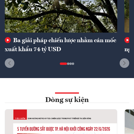
Ba giải pháp chiến lược nhằm cán mốc
xuất khẩu 74 tỷ USD
ngu
Dòng sự kiện