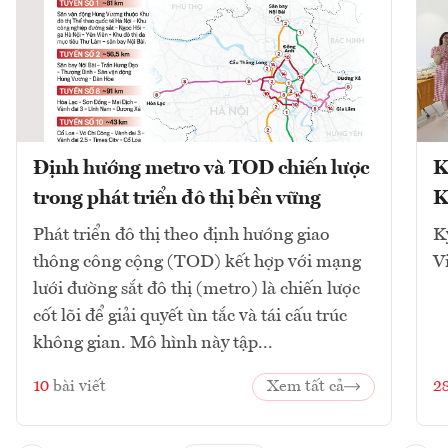
Định hướng metro và TOD chiến lược
K
trong phát triển đô thị bền vững
K
Phát triển đô thị theo định hướng giao
K
thông công cộng (TOD) kết hợp với mạng
V
lưới đường sắt đô thị (metro) là chiến lược
cốt lõi để giải quyết ùn tắc và tái cấu trúc
không gian. Mô hình này tập...
10
bài viết
Xem tất cả
2