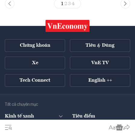
1
2
3
4
Chứng khoán
Tiêu & Dùng
Xe
VnE TV
Tech Connect
English ++
Tất cả chuyên mục
Kinh tế xanh
Tiêu điểm
Chuyển động xanh
Tài chính
Chứng khoán