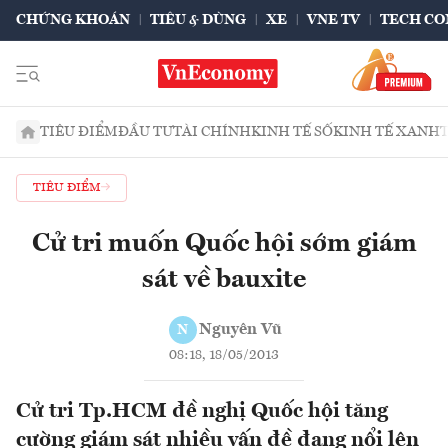
CHỨNG KHOÁN
TIÊU & DÙNG
XE
VNE TV
TECH CO
TIÊU ĐIỂM
ĐẦU TƯ
TÀI CHÍNH
KINH TẾ SỐ
KINH TẾ XANH
TIÊU ĐIỂM
Cử tri muốn Quốc hội sớm giám
sát về bauxite
Nguyên Vũ
N
08:18, 18/05/2013
Cử tri Tp.HCM đề nghị Quốc hội tăng
cường giám sát nhiều vấn đề đang nổi lên