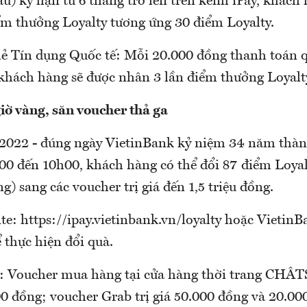
au) kỳ hạn từ 6 tháng trở lên trên kênh iPay, khách
ểm thưởng Loyalty tương ứng 30 điểm Loyalty.
ẻ Tín dụng Quốc tế: Mỗi 20.000 đồng thanh toán q
khách hàng sẽ được nhân 3 lần điểm thưởng Loyalt
ờ vàng, săn voucher thả ga
2022 - đúng ngày VietinBank kỷ niệm 34 năm thành
h00 đến 10h00, khách hàng có thể đổi 87 điểm Loyal
) sang các voucher trị giá đến 1,5 triệu đồng.
te: https://ipay.vietinbank.vn/loyalty hoặc VietinB
 thực hiện đổi quà.
 Voucher mua hàng tại cửa hàng thời trang CHÂTS t
00 đồng; voucher Grab trị giá 50.000 đồng và 20.00