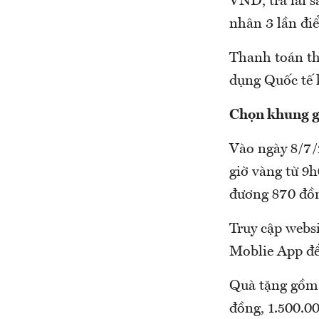
VND, trả lãi s
nhân 3 lần đi
Thanh toán th
dụng Quốc tế 
Chọn khung gi
Vào ngày 8/7/
giờ vàng từ 9
đương 870 đồng
Truy cập websi
Moblie App để
Quà tặng gồm:
đồng, 1.500.0