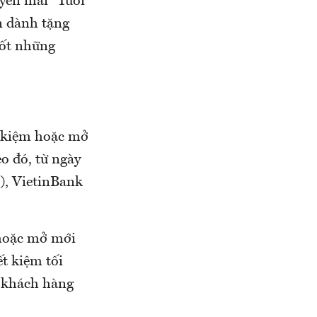
yến mãi “Tuổi
n dành tặng
uốt những
t kiệm hoặc mở
o đó, từ ngày
), VietinBank
 hoặc mở mới
ết kiệm tối
ặc khách hàng