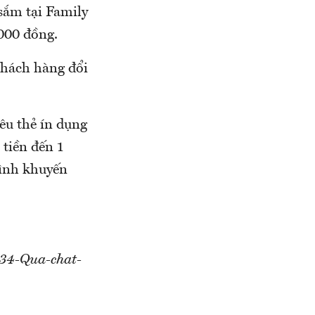
sắm tại Family
000 đồng.
khách hàng đổi
êu thẻ ín dụng
 tiền đến 1
rình khuyến
-34-Qua-chat-