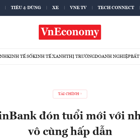
TIÊU & DÙNG
XE
VNE TV
TECH CONNECT
ÍNH
KINH TẾ SỐ
KINH TẾ XANH
THỊ TRƯỜNG
DOANH NGHIỆP
BẤT
TÀI CHÍNH
inBank đón tuổi mới với nh
vô cùng hấp dẫn