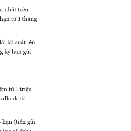
m nhất trên
 hạn từ 1 tháng
i lãi suất lên
ng kỳ hạn gửi
ệm từ 1 triệu
tinBank từ
o hạn (tiền gửi