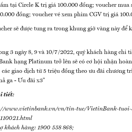
ắm tại Circle K trị giá 100.000 đồng; voucher mua 
100.000 đồng; voucher vé xem phim CGV trị giá 100.
cher sẽ được tung ra trong khung giờ vàng này để 
ng 3 ngày 8, 9 và 10/7/2022, quý khách hàng chi ti
Bank hạng Platinum trở lên sẽ có cơ hội nhận hoàn
 các giao dịch từ 5 triệu đồng theo ưu đãi chương t
hả ga - Ưu đãi x3”
 tiết:
s://www.vietinbank.vn/vn/tin-tuc/VietinBank-tuoi
110021.html
rợ khách hàng: 1900 558 868;