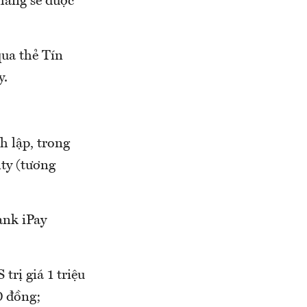
 hàng sẽ được
ua thẻ Tín
y.
 lập, trong
ty (tương
ank iPay
rị giá 1 triệu
0 đồng;