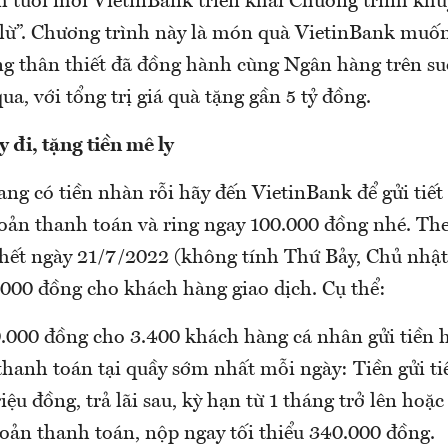
 tuổi mới VietinBank triển khai Chương trình khu
 lừ”. Chương trình này là món quà VietinBank muố
g thân thiết đã đồng hành cùng Ngân hàng trên s
a, với tổng trị giá quà tặng gần 5 tỷ đồng.
 đi, tặng tiền mê ly
ng có tiền nhàn rỗi hãy đến VietinBank để gửi tiế
hoản thanh toán và ring ngay 100.000 đồng nhé. The
hết ngày 21/7/2022 (không tính Thứ Bảy, Chủ nhật
.000 đồng cho khách hàng giao dịch. Cụ thể:
.000 đồng cho 3.400 khách hàng cá nhân gửi tiền
thanh toán tại quầy sớm nhất mỗi ngày: Tiền gửi ti
riệu đồng, trả lãi sau, kỳ hạn từ 1 tháng trở lên ho
oản thanh toán, nộp ngay tối thiểu 340.000 đồng.