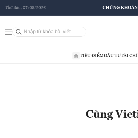
Thứ Sáu, 07/08/2026
CHỨNG KHOÁN
TIÊU ĐIỂM
ĐẦU TƯ
TÀI CH
Cùng Viet