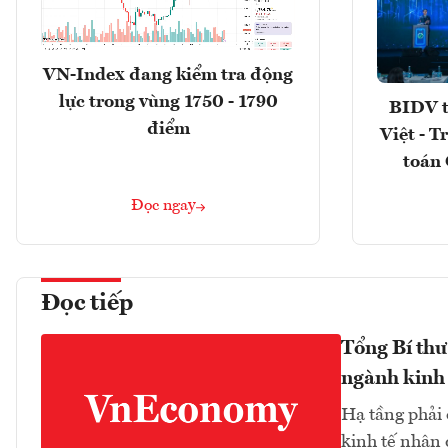
VN-Index đang kiểm tra động
lực trong vùng 1750 - 1790
BIDV t
điểm
Việt - T
toán 
Đọc ngay
Đọc tiếp
Tổng Bí thư
ngành kinh 
Hạ tầng phải
kinh tế nhận 