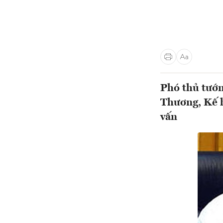
Phó thủ tướ
Thương, Kế h
vấn