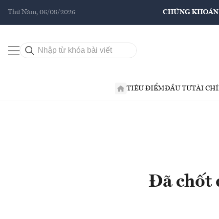
Thứ Năm, 06/08/2026
CHỨNG KHOÁN
TIÊU ĐIỂM
ĐẦU TƯ
TÀI CH
Đã chốt 