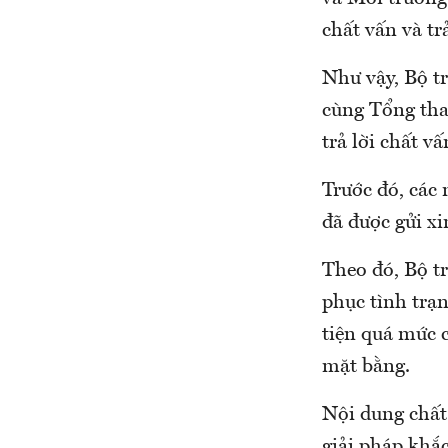
chất vấn và tr
Như vậy, Bộ t
cùng Tổng than
trả lời chất vấ
Trước đó, các 
đã được gửi xi
Theo đó, Bộ tr
phục tình trạn
tiện quá mức c
mặt bằng.
Nội dung chất
giải pháp khắc