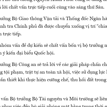
ả lời chất vấn trực tiếp cuối cùng vào sáng thứ Sáu.
rưởng Bộ Giao thông Vận tải và Thống đốc Ngân 
h tra Chính phủ đã được chuyển xuống vị trí “chia 
n trực tiếp.
nhóm vấn đề dự kiến sẽ chất vấn bốn vị bộ trưởng n
n ý kiến đại biểu Quốc hội.
ưởng Bộ Công an sẽ trả lời về các giải pháp chấn c
g tội phạm, trật tự an toàn xã hội, việc sử dụng lự
ần thiết khi thực hiện cưỡng chế, thu hồi đất trong
 vấn Bộ trưởng Bộ Tài nguyên và Môi trường sẽ liê
 phục việc đền bù giải phóng mặt bằng trong thời g