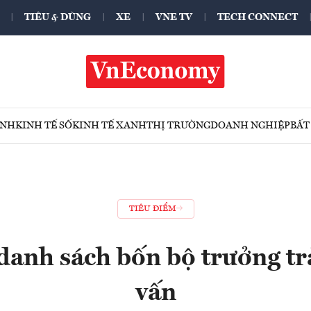
TIÊU & DÙNG
XE
VNE TV
TECH CONNECT
ÍNH
KINH TẾ SỐ
KINH TẾ XANH
THỊ TRƯỜNG
DOANH NGHIỆP
BẤT
TIÊU ĐIỂM
danh sách bốn bộ trưởng trả
vấn