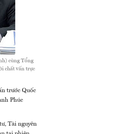
ảnh) cùng Tổng
ời chất vấn trực
vấn trước Quốc
ạnh Phúc
tư, Tài nguyên
n tại phiên