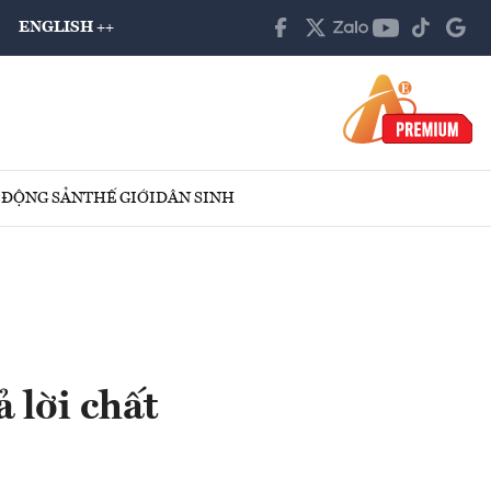
ENGLISH ++
 ĐỘNG SẢN
THẾ GIỚI
DÂN SINH
 lời chất