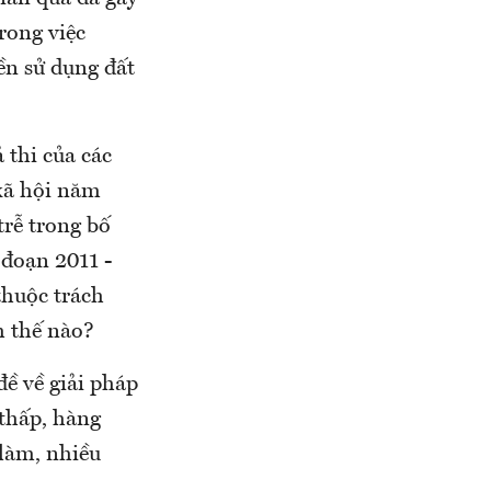
rong việc
ền sử dụng đất
 thi của các
 xã hội năm
trễ trong bố
 đoạn 2011 -
thuộc trách
h thế nào?
ề về giải pháp
thấp, hàng
 làm, nhiều