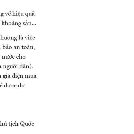
g về hiệu quả
 khoáng sản...
hương là việc
 bảo an toàn,
ết nước cho
a người dân).
u giá điện mua
ề được dự
Chủ tịch Quốc