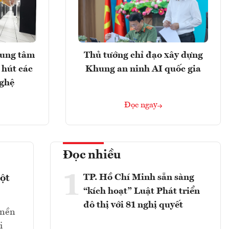
rung tâm
Thủ tướng chỉ đạo xây dựng
 hút các
Khung an ninh AI quốc gia
nghệ
Đọc ngay
Đọc nhiều
1
TP. Hồ Chí Minh sẵn sàng
ột
“kích hoạt” Luật Phát triển
đô thị với 81 nghị quyết
 nền
ị