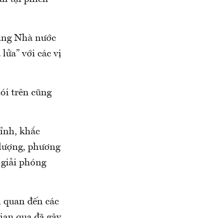
hàng Nhà nước
lửa” với các vị
ói trên cũng
hỉnh, khắc
c lượng, phương
 giải phóng
n quan đến các
ian qua đã gây