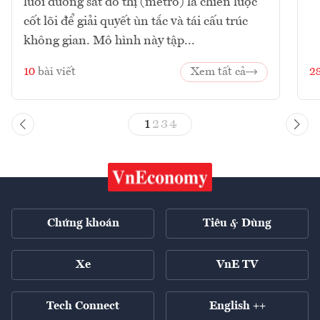
lưới đường sắt đô thị (metro) là chiến lược
cốt lõi để giải quyết ùn tắc và tái cấu trúc
không gian. Mô hình này tập...
10
bài viết
Xem tất cả
2
1
2
3
4
Chứng khoán
Tiêu & Dùng
Xe
VnE TV
Tech Connect
English ++