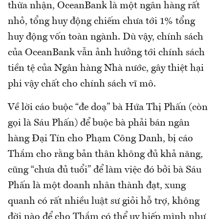
thừa nhận, OceanBank là một ngân hàng rất
nhỏ, tổng huy động chiếm chưa tới 1% tổng
huy động vốn toàn ngành. Dù vậy, chính sách
của OceanBank vẫn ảnh hưởng tới chính sách
tiền tệ của Ngân hàng Nhà nước, gây thiệt hại
phi vậy chất cho chính sách vĩ mô.
Về lời cáo buộc “đe doạ” bà Hứa Thị Phấn (còn
gọi là Sáu Phấn) để buộc bà phải bán ngân
hàng Đại Tín cho Phạm Công Danh, bị cáo
Thắm cho rằng bản thân không đủ khả năng,
cũng “chưa đủ tuổi” để làm việc đó bởi bà Sáu
Phấn là một doanh nhân thành đạt, xung
quanh có rất nhiều luật sư giỏi hỗ trợ, không
đời nào để cho Thắm có thể uy hiếp mình như