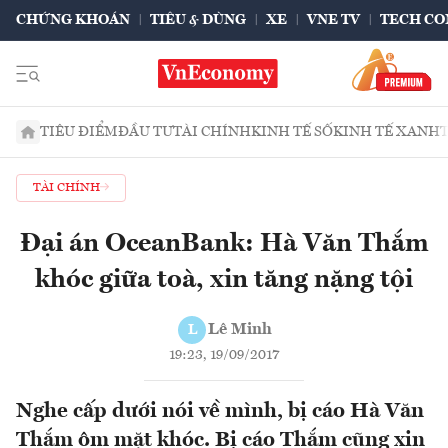
CHỨNG KHOÁN
TIÊU & DÙNG
XE
VNE TV
TECH CO
TIÊU ĐIỂM
ĐẦU TƯ
TÀI CHÍNH
KINH TẾ SỐ
KINH TẾ XANH
TÀI CHÍNH
Đại án OceanBank: Hà Văn Thắm
khóc giữa toà, xin tăng nặng tội
Lê Minh
L
19:23, 19/09/2017
Nghe cấp dưới nói về mình, bị cáo Hà Văn
Thắm ôm mặt khóc. Bị cáo Thắm cũng xin