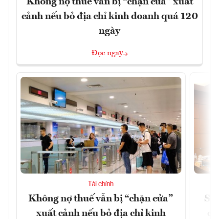
Không nợ thuế vẫn bị “chặn cửa” xuất
cảnh nếu bỏ địa chỉ kinh doanh quá 120
ngày
Đọc ngay
Tài chính
Không nợ thuế vẫn bị “chặn cửa”
Sửa
xuất cảnh nếu bỏ địa chỉ kinh
ca