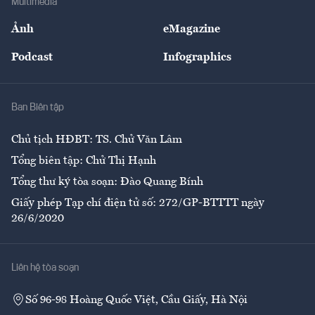
Multimedia
Sự kiện
Nhân lực
Ảnh
eMagazine
Đẹp +
An sinh
Podcast
Infographics
Giải trí
Y tế
Nhà
Ban Biên tập
Ẩm thực
Chủ tịch HĐBT: TS. Chử Văn Lâm
Tổng biên tập: Chử Thị Hạnh
Tổng thư ký tòa soạn: Đào Quang Bính
Giấy phép Tạp chí điện tử số: 272/GP-BTTTT ngày
26/6/2020
Liên hệ tòa soạn
Số 96-98 Hoàng Quốc Việt, Cầu Giấy, Hà Nội