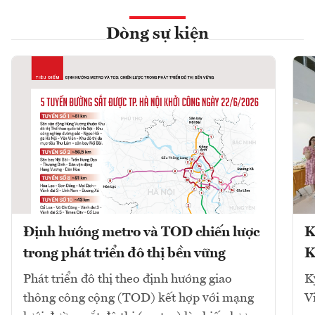
Dòng sự kiện
Định hướng metro và TOD chiến lược
K
trong phát triển đô thị bền vững
K
Phát triển đô thị theo định hướng giao
K
thông công cộng (TOD) kết hợp với mạng
V