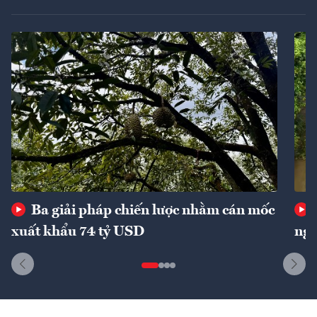
Ba giải pháp chiến lược nhằm cán mốc
xuất khẩu 74 tỷ USD
ngu