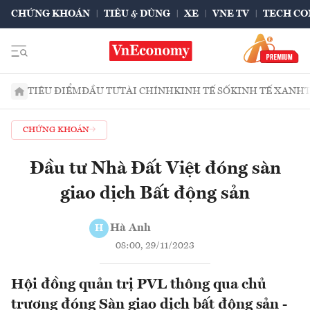
CHỨNG KHOÁN
TIÊU & DÙNG
XE
VNE TV
TECH CO
TIÊU ĐIỂM
ĐẦU TƯ
TÀI CHÍNH
KINH TẾ SỐ
KINH TẾ XANH
CHỨNG KHOÁN
Đầu tư Nhà Đất Việt đóng sàn
giao dịch Bất động sản
Hà Anh
H
08:00, 29/11/2023
Hội đồng quản trị PVL thông qua chủ
trương đóng Sàn giao dịch bất động sản -