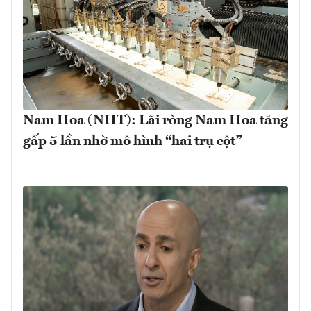
Nam Hoa (NHT): Lãi ròng Nam Hoa tăng
gấp 5 lần nhờ mô hình “hai trụ cột”