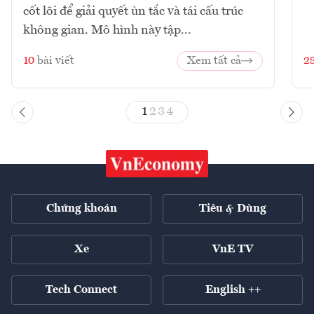
cốt lõi để giải quyết ùn tắc và tái cấu trúc
không gian. Mô hình này tập...
10
bài viết
Xem tất cả
2
1
2
3
4
Chứng khoán
Tiêu & Dùng
Xe
VnE TV
Tech Connect
English ++