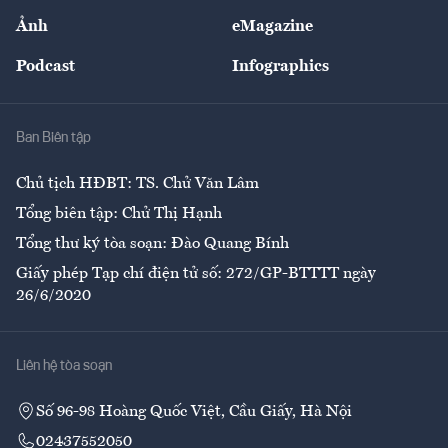
Sự kiện
Nhân lực
Ảnh
eMagazine
Đẹp +
An sinh
Podcast
Infographics
Giải trí
Y tế
Nhà
Ban Biên tập
Ẩm thực
Chủ tịch HĐBT: TS. Chử Văn Lâm
Tổng biên tập: Chử Thị Hạnh
Tổng thư ký tòa soạn: Đào Quang Bính
Giấy phép Tạp chí điện tử số: 272/GP-BTTTT ngày
26/6/2020
Liên hệ tòa soạn
Số 96-98 Hoàng Quốc Việt, Cầu Giấy, Hà Nội
02437552050