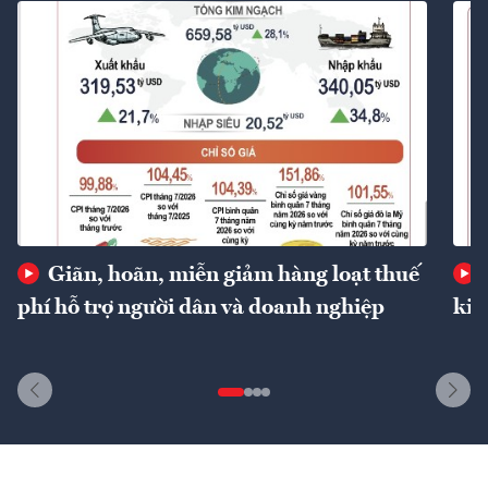
Giãn, hoãn, miễn giảm hàng loạt thuế
phí hỗ trợ người dân và doanh nghiệp
kin