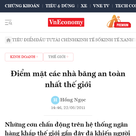
CHỨNG KHOÁN
TIÊU & DÙNG
XE
VNE TV
TECH CO
TIÊU ĐIỂM
ĐẦU TƯ
TÀI CHÍNH
KINH TẾ SỐ
KINH TẾ XANH
KINH DOANH
THẾ GIỚI
Điểm mặt các nhà băng an toàn
nhất thế giới
Hồng Ngọc
H
14:46, 22/08/2011
Những cơn chấn động trên hệ thống ngân
hàng khắp thế giới gần đây đã khiến người