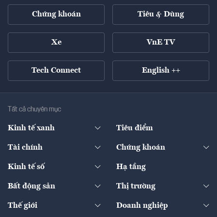
Chứng khoán
Tiêu & Dùng
Xe
VnE TV
Tech Connect
English ++
Tất cả chuyên mục
Kinh tế xanh
Tiêu điểm
Chuyển động xanh
Tài chính
Chứng khoán
Pháp lý
Ngân hàng
Doanh nghiệp niêm yết
Kinh tế số
Hạ tầng
Thương hiệu xanh
Thị trường vốn
Thị trường
Sản phẩm - Thị trường
Bất động sản
Thị trường
Diễn đàn
Thuế
Đầu tư
Tài sản số
Chính sách
Xuất nhập khẩu
Thế giới
Doanh nghiệp
Bảo hiểm
Quốc tế
Dịch vụ số
Thị trường
Khung pháp lý