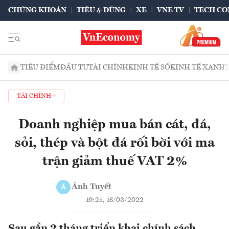
CHỨNG KHOÁN
TIÊU & DÙNG
XE
VNE TV
TECH CO
TIÊU ĐIỂM
ĐẦU TƯ
TÀI CHÍNH
KINH TẾ SỐ
KINH TẾ XANH
TÀI CHÍNH
Doanh nghiệp mua bán cát, đá,
sỏi, thép và bột đá rối bời với ma
trận giảm thuế VAT 2%
Ánh Tuyết
Á
19:25, 16/03/2022
Sau gần 2 tháng triển khai chính sách