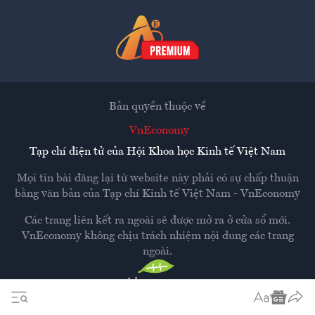
Bản quyền thuộc về
VnEconomy
Tạp chí điện tử của Hội Khoa học Kinh tế Việt Nam
Mọi tin bài đăng lại từ website này phải có sự chấp thuận
bằng văn bản của
Tạp chí Kinh tế Việt Nam - VnEconomy
Các trang liên kết ra ngoài sẽ được mở ra ở cửa sổ mới.
VnEconomy không chịu trách nhiệm nội dung các trang
ngoài.
Thiết kế và phát triển bởi
Hemera Media