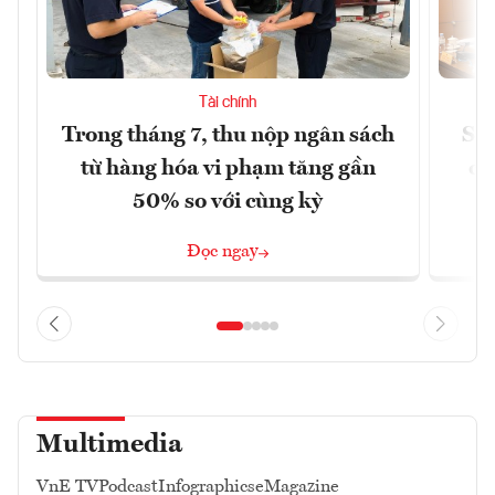
Tài chính
Trong tháng 7, thu nộp ngân sách
Sửa
từ hàng hóa vi phạm tăng gần
ca
50% so với cùng kỳ
Đọc ngay
Multimedia
VnE TV
Podcast
Infographics
eMagazine