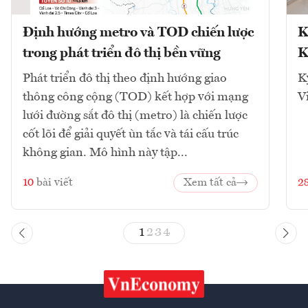
Định hướng metro và TOD chiến lược
K
trong phát triển đô thị bền vững
K
Phát triển đô thị theo định hướng giao
K
thông công cộng (TOD) kết hợp với mạng
V
lưới đường sắt đô thị (metro) là chiến lược
cốt lõi để giải quyết ùn tắc và tái cấu trúc
không gian. Mô hình này tập...
10
bài viết
Xem tất cả
2
1
2
3
4