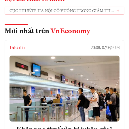
CỤC THUẾ TP HÀ NỘI GỠ VƯỚNG TRONG GIẢM THUẾ
VAT VÀ QUYẾT TOÁN THUẾ NĂM 2021
Mới nhất trên
VnEconomy
Tài chính
20:06, 07/08/2026