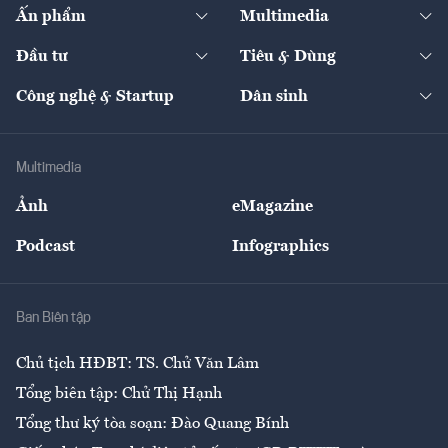
Kinh tế
Chuyển động
Ấn phẩm
Multimedia
Khung pháp lý
Start-up
Dự án
Công nghiệp
Chuyển động 24h
Đối thoại
The Guide
Video
Đầu tư
Tiêu & Dùng
Quản trị số
Cafe BĐS
Thị trường
Kinh doanh
Kết nối
Tạp chí kinh tế Việt Nam
eMagazine
Nhà đầu tư
Du lịch
Công nghệ & Startup
Dân sinh
Tư vấn
Nông sản
Doanh nhân
Tư vấn Tiêu & Dùng
Infographics
Hạ tầng
Sức khỏe
Khung pháp lý
Doanh nghiệp
Địa phương
Thị trường
Bảo hiểm
Multimedia
Sự kiện
Nhân lực
Ảnh
eMagazine
Đẹp +
An sinh
Podcast
Infographics
Giải trí
Y tế
Nhà
Ban Biên tập
Ẩm thực
Chủ tịch HĐBT: TS. Chử Văn Lâm
Tổng biên tập: Chử Thị Hạnh
Tổng thư ký tòa soạn: Đào Quang Bính