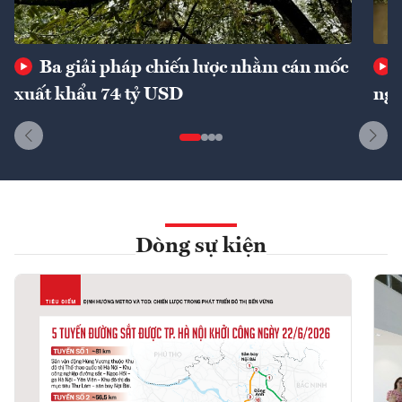
Ba giải pháp chiến lược nhằm cán mốc
xuất khẩu 74 tỷ USD
ngu
Dòng sự kiện