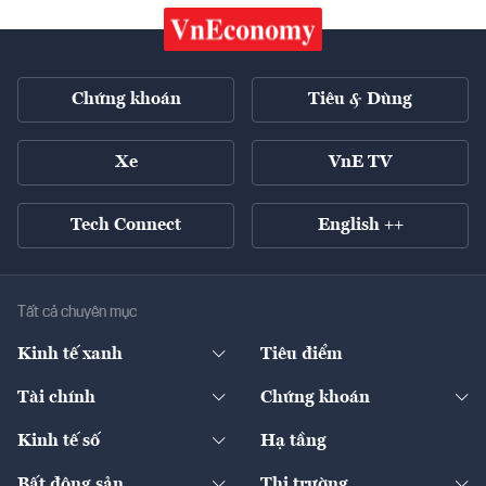
Chứng khoán
Tiêu & Dùng
Xe
VnE TV
Tech Connect
English ++
Tất cả chuyên mục
Kinh tế xanh
Tiêu điểm
Chuyển động xanh
Tài chính
Chứng khoán
Pháp lý
Ngân hàng
Doanh nghiệp niêm yết
Kinh tế số
Hạ tầng
Thương hiệu xanh
Thị trường vốn
Thị trường
Sản phẩm - Thị trường
Bất động sản
Thị trường