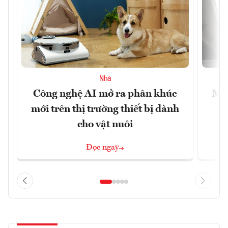
Nhà
Công nghệ AI mở ra phân khúc
Muô
mới trên thị trường thiết bị dành
cho vật nuôi
Đọc ngay