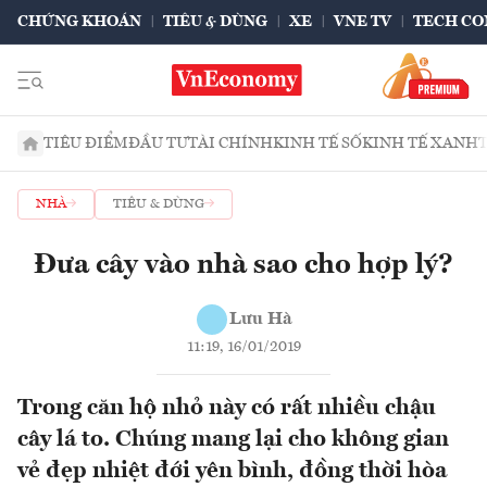
CHỨNG KHOÁN
TIÊU & DÙNG
XE
VNE TV
TECH CO
TIÊU ĐIỂM
ĐẦU TƯ
TÀI CHÍNH
KINH TẾ SỐ
KINH TẾ XANH
NHÀ
TIÊU & DÙNG
Đưa cây vào nhà sao cho hợp lý?
Lưu Hà
11:19, 16/01/2019
Trong căn hộ nhỏ này có rất nhiều chậu
cây lá to. Chúng mang lại cho không gian
vẻ đẹp nhiệt đới yên bình, đồng thời hòa