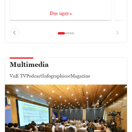
Đọc ngay
Multimedia
VnE TV
Podcast
Infographics
eMagazine