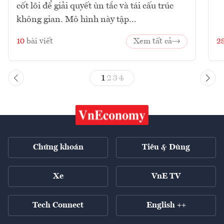
cốt lõi để giải quyết ùn tắc và tái cấu trúc
không gian. Mô hình này tập...
10
bài viết
Xem tất cả
2
1
2
3
4
Chứng khoán
Tiêu & Dùng
Xe
VnE TV
Tech Connect
English ++