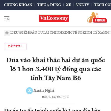
CHỨNG KHOÁN
TIÊU & DÙNG
XE
VNE TV
TECH CO
TIÊU ĐIỂM
ĐẦU TƯ
TÀI CHÍNH
KINH TẾ SỐ
KINH TẾ XANH
ĐẦU TƯ
Đưa vào khai thác hai dự án quốc
lộ 1 hơn 3.400 tỷ đồng qua các
tỉnh Tây Nam Bộ
Xuân Nghi
X
10:01, 13/12/2023
Dự án tuyến tránh quốc lộ 1 qua địa bàn