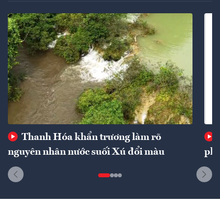
Thanh Hóa khẩn trương làm rõ
nguyên nhân nước suối Xú đổi màu
phí