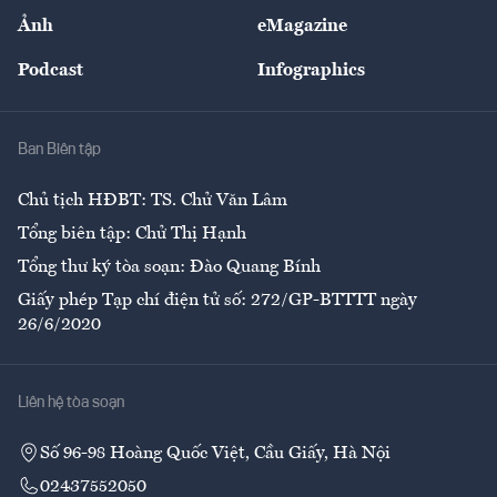
Sự kiện
Nhân lực
Ảnh
eMagazine
Đẹp +
An sinh
Podcast
Infographics
Giải trí
Y tế
Nhà
Ban Biên tập
Ẩm thực
Chủ tịch HĐBT: TS. Chử Văn Lâm
Tổng biên tập: Chử Thị Hạnh
Tổng thư ký tòa soạn: Đào Quang Bính
Giấy phép Tạp chí điện tử số: 272/GP-BTTTT ngày
26/6/2020
Liên hệ tòa soạn
Số 96-98 Hoàng Quốc Việt, Cầu Giấy, Hà Nội
02437552050