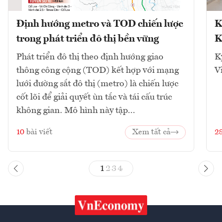
Định hướng metro và TOD chiến lược
K
trong phát triển đô thị bền vững
K
Phát triển đô thị theo định hướng giao
K
thông công cộng (TOD) kết hợp với mạng
V
lưới đường sắt đô thị (metro) là chiến lược
cốt lõi để giải quyết ùn tắc và tái cấu trúc
không gian. Mô hình này tập...
10
bài viết
Xem tất cả
2
1
2
3
4