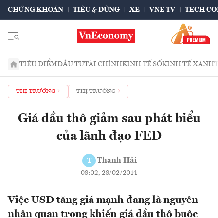
CHỨNG KHOÁN
TIÊU & DÙNG
XE
VNE TV
TECH CO
TIÊU ĐIỂM
ĐẦU TƯ
TÀI CHÍNH
KINH TẾ SỐ
KINH TẾ XANH
THỊ TRƯỜNG
THỊ TRƯỜNG
Giá dầu thô giảm sau phát biểu
của lãnh đạo FED
Thanh Hải
T
08:02, 28/02/2014
Việc USD tăng giá mạnh đang là nguyên
nhân quan trọng khiến giá dầu thô buộc