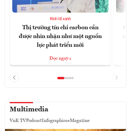
Kinh tế xanh
Thị trường tín chỉ carbon cần
Gi
được nhìn nhận như một nguồn
chi
lực phát triển mới
Đọc ngay
Multimedia
VnE TV
Podcast
Infographics
eMagazine