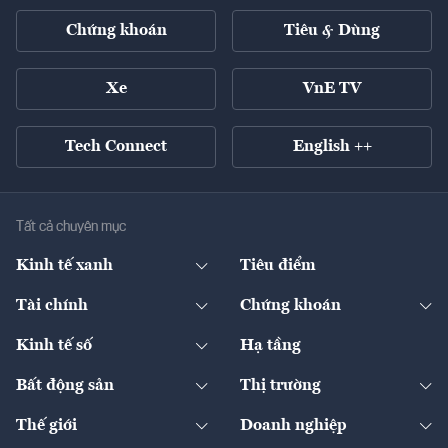
Chứng khoán
Tiêu & Dùng
Xe
VnE TV
Tech Connect
English ++
Tất cả chuyên mục
Kinh tế xanh
Tiêu điểm
Chuyển động xanh
Tài chính
Chứng khoán
Pháp lý
Ngân hàng
Doanh nghiệp niêm yết
Kinh tế số
Hạ tầng
Thương hiệu xanh
Thị trường vốn
Thị trường
Sản phẩm - Thị trường
Bất động sản
Thị trường
Diễn đàn
Thuế
Đầu tư
Tài sản số
Chính sách
Xuất nhập khẩu
Thế giới
Doanh nghiệp
Bảo hiểm
Quốc tế
Dịch vụ số