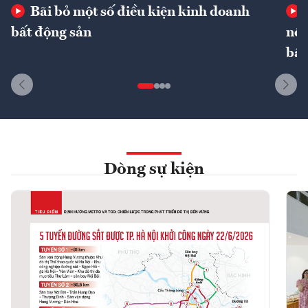
Bãi bỏ một số điều kiện kinh doanh
bất động sản
nôn
bất
Dòng sự kiện