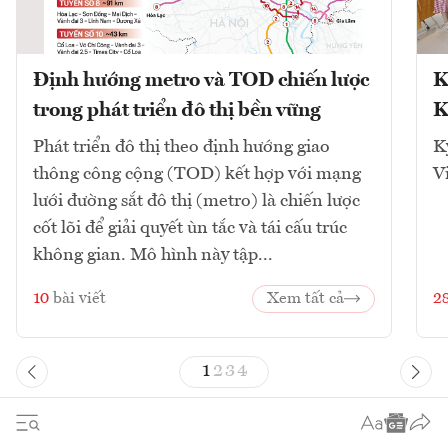
Định hướng metro và TOD chiến lược
K
trong phát triển đô thị bền vững
K
Phát triển đô thị theo định hướng giao
K
thông công cộng (TOD) kết hợp với mạng
V
lưới đường sắt đô thị (metro) là chiến lược
cốt lõi để giải quyết ùn tắc và tái cấu trúc
không gian. Mô hình này tập...
10
bài viết
Xem tất cả
2
1
2
3
4