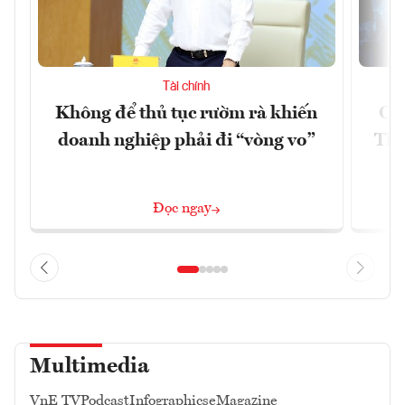
Tài chính
Không để thủ tục rườm rà khiến
Cu
doanh nghiệp phải đi “vòng vo”
Thà
Đọc ngay
Multimedia
VnE TV
Podcast
Infographics
eMagazine