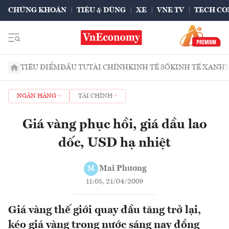
CHỨNG KHOÁN
TIÊU & DÙNG
XE
VNE TV
TECH CO
TIÊU ĐIỂM
ĐẦU TƯ
TÀI CHÍNH
KINH TẾ SỐ
KINH TẾ XANH
NGÂN HÀNG
TÀI CHÍNH
Giá vàng phục hồi, giá dầu lao
dốc, USD hạ nhiệt
Mai Phương
M
11:05, 21/04/2009
Giá vàng thế giới quay đầu tăng trở lại,
kéo giá vàng trong nước sáng nay đồng