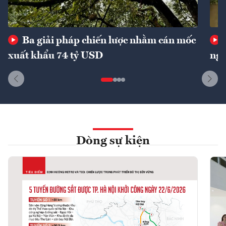
Ba giải pháp chiến lược nhằm cán mốc
xuất khẩu 74 tỷ USD
ngu
Dòng sự kiện