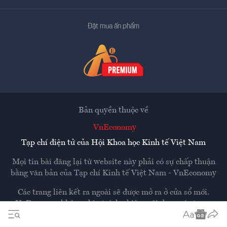
Đặt mua ấn phẩm
Bản quyền thuộc về
VnEconomy
Tạp chí điện tử của Hội Khoa học Kinh tế Việt Nam
Mọi tin bài đăng lại từ website này phải có sự chấp thuận
bằng văn bản của
Tạp chí Kinh tế Việt Nam - VnEconomy
Các trang liên kết ra ngoài sẽ được mở ra ở cửa sổ mới.
VnEconomy không chịu trách nhiệm nội dung các trang
ngoài.