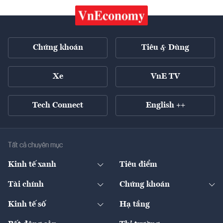
Chứng khoán
Tiêu & Dùng
Xe
VnE TV
Tech Connect
English ++
Tất cả chuyên mục
Kinh tế xanh
Tiêu điểm
Chuyển động xanh
Tài chính
Chứng khoán
Pháp lý
Ngân hàng
Doanh nghiệp niêm yết
Kinh tế số
Hạ tầng
Thương hiệu xanh
Thị trường vốn
Thị trường
Sản phẩm - Thị trường