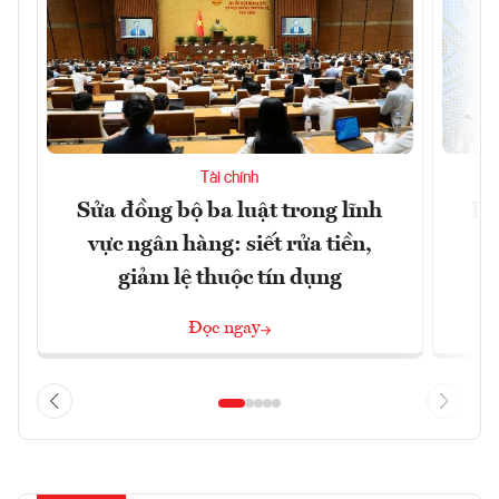
Tài chính
Sửa đồng bộ ba luật trong lĩnh
Dư
vực ngân hàng: siết rửa tiền,
v
giảm lệ thuộc tín dụng
Đọc ngay