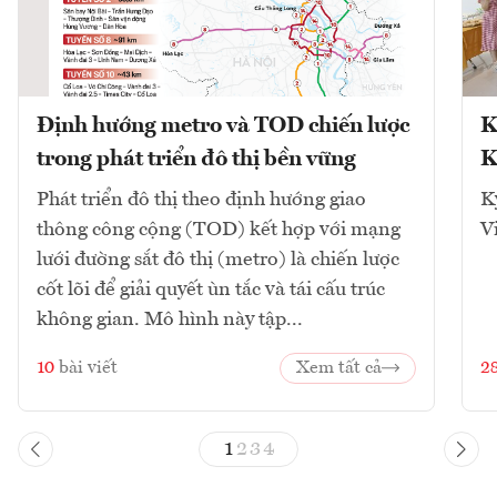
Định hướng metro và TOD chiến lược
K
trong phát triển đô thị bền vững
K
Phát triển đô thị theo định hướng giao
K
thông công cộng (TOD) kết hợp với mạng
V
lưới đường sắt đô thị (metro) là chiến lược
cốt lõi để giải quyết ùn tắc và tái cấu trúc
không gian. Mô hình này tập...
10
bài viết
Xem tất cả
2
1
2
3
4