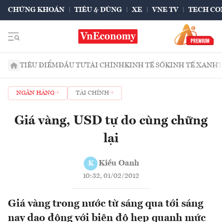
CHỨNG KHOÁN
TIÊU & DÙNG
XE
VNE TV
TECH CO
TIÊU ĐIỂM
ĐẦU TƯ
TÀI CHÍNH
KINH TẾ SỐ
KINH TẾ XANH
NGÂN HÀNG
TÀI CHÍNH
Giá vàng, USD tự do cùng chững
lại
Kiều Oanh
K
10:32, 01/02/2012
Giá vàng trong nước từ sáng qua tới sáng
nay dao động với biên độ hẹp quanh mức