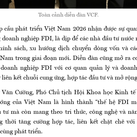
Toàn cảnh diễn đàn VCF.
 cầu phát triển Việt Nam 2026 nhận được sự qua
 doanh nghiệp FDI, là dịp để các nhà đầu tư nước 
hính sách, xu hướng dịch chuyển dòng vốn và các
t Nam trong giai đoạn mới. Diễn đàn cũng mở ra cơ
a doanh nghiệp FDI với cơ quan quản lý và doan
 liên kết chuỗi cung ứng, hợp tác đầu tư và mở rộn
 Văn Cường, Phó Chủ tịch Hội Khoa học Kinh tế
ướng của Việt Nam là hình thành “thế hệ FDI mớ
tư mà còn mang theo tri thức, công nghệ và năn
g thời tăng cường hợp tác, liên kết chặt chẽ vớ
cùng phát triển.