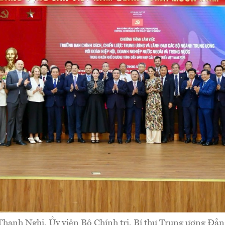
hanh Nghị, Ủy viên Bộ Chính trị, Bí thư Trung ương Đản