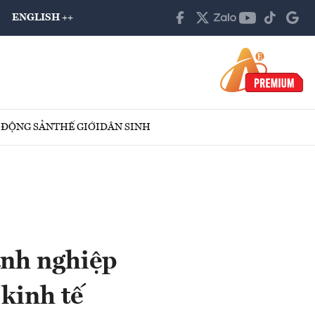
ENGLISH ++
 ĐỘNG SẢN
THẾ GIỚI
DÂN SINH
anh nghiệp
 kinh tế