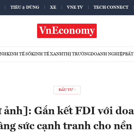
TIÊU & DÙNG
XE
VNE TV
TECH CONNECT
ÍNH
KINH TẾ SỐ
KINH TẾ XANH
THỊ TRƯỜNG
DOANH NGHIỆP
BẤT
ĐẦU TƯ
 ảnh]: Gắn kết FDI với do
âng sức cạnh tranh cho nền