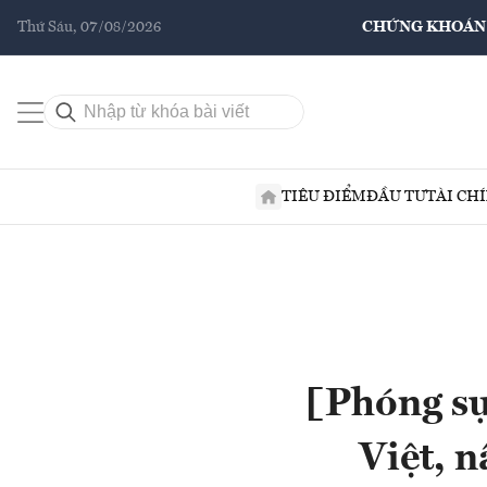
Thứ Sáu, 07/08/2026
CHỨNG KHOÁN
TIÊU ĐIỂM
ĐẦU TƯ
TÀI CH
[Phóng sự
Việt, n