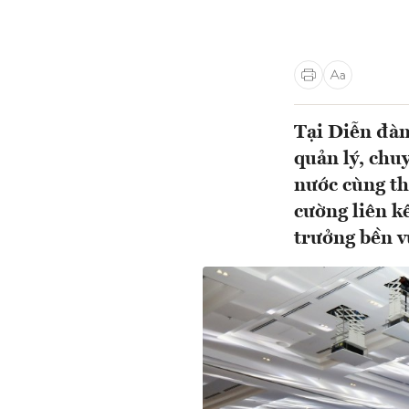
Tại Diễn đàn
quản lý, chu
nước cùng th
cường liên k
trưởng bền v