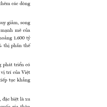
 thêm các dòng
suy giảm, song
t mạnh mẽ của
oảng 1.600 tỷ
 thị phần thế
 phát triển có
ị trí của Việt
tiếp tục khẳng
 đặc biệt là xu
 quốc gia thân