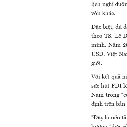
lịch nghỉ dưỡ
vốn khác.
Đặc biệt, dù 
theo TS. Lê 
mình. Năm 20
USD, Việt Na
giới.
Với kết quả n
sức hút FDI l
Nam trong “co
định trên bản 
“Đây là nền tả
hướng “đưa sả