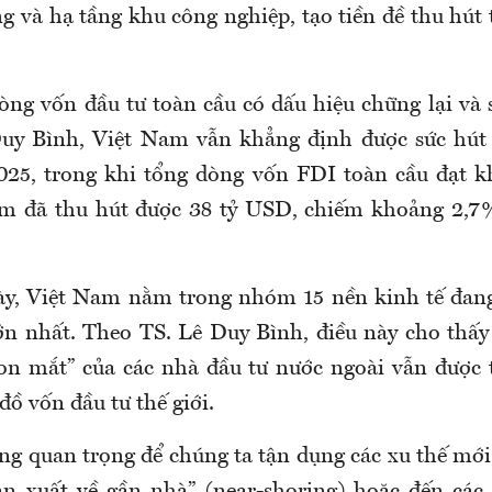
ng và hạ tầng khu công nghiệp, tạo tiền đề thu hút
dòng vốn đầu tư toàn cầu có dấu hiệu chững lại và 
Duy Bình, Việt Nam vẫn khẳng định được sức hú
25, trong khi tổng dòng vốn FDI toàn cầu đạt kh
m đã thu hút được 38 tỷ USD, chiếm khoảng 2,7%
ày, Việt Nam nằm trong nhóm 15 nền kinh tế đang
ớn nhất. Theo TS. Lê Duy Bình, điều này cho thấy v
n mắt” của các nhà đầu tư nước ngoài vẫn được 
đồ vốn đầu tư thế giới.
ng quan trọng để chúng ta tận dụng các xu thế mới,
n xuất về gần nhà” (near-shoring) hoặc đến các