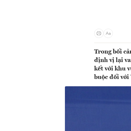
Trong bối cả
định vị lại v
kết với khu 
buộc đối vớ