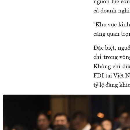
nguồn lực còn
cả doanh nghi
“Khu vực kinh
càng quan trọ
Đặc biệt, nguồ
chỉ trong vòn
Không chỉ dừn
FDI tại Việt 
tỷ lệ đáng khí