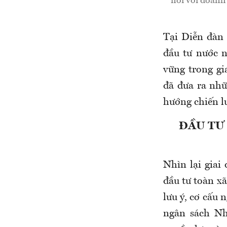
nối với doanh 
Tại Diễn đàn 
đầu tư nước n
vững trong g
đã đưa ra nhữ
hướng chiến l
ĐẦU TƯ
Nhìn lại giai
đầu tư toàn x
lưu ý, cơ cấu
ngân sách Nh