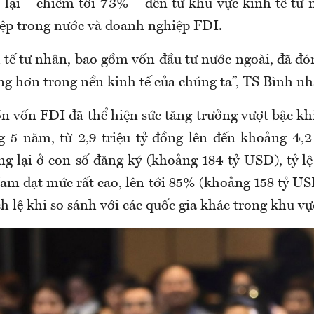
 lại – chiếm tới 73% – đến từ khu vực kinh tế tư
ệp trong nước và doanh nghiệp FDI.
 tế tư nhân, bao gồm vốn đầu tư nước ngoài, đã đón
ng hơn trong nền kinh tế của chúng ta”, TS Bình n
n vốn FDI đã thể hiện sức tăng trưởng vượt bậc kh
g 5 năm, từ 2,9 triệu tỷ đồng lên đến khoảng 4,2 
g lại ở con số đăng ký (khoảng 184 tỷ USD), tỷ lệ
Nam đạt mức rất cao, lên tới 85% (khoảng 158 tỷ US
ch lệ khi so sánh với các quốc gia khác trong khu vự