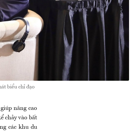
át biểu chỉ đạo
 giúp nâng cao
kể chảy vào bất
ang các khu du