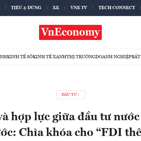
TIÊU & DÙNG
XE
VNE TV
TECH CONNECT
ÍNH
KINH TẾ SỐ
KINH TẾ XANH
THỊ TRƯỜNG
DOANH NGHIỆP
BẤT
ĐẦU TƯ
và hợp lực giữa đầu tư nước
ớc: Chìa khóa cho “FDI th