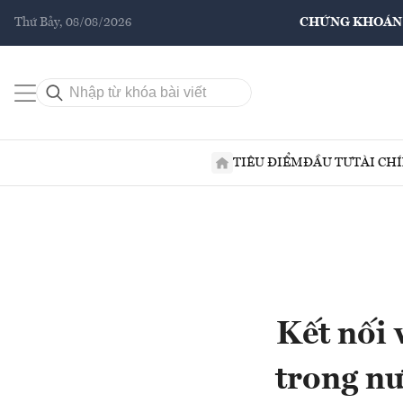
Thứ Bảy, 08/08/2026
CHỨNG KHOÁN
TIÊU ĐIỂM
ĐẦU TƯ
TÀI CH
Kết nối 
trong nư