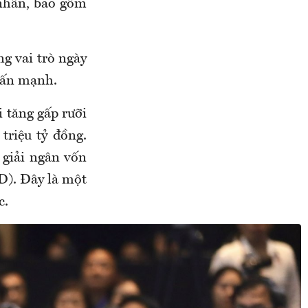
 nhân, bao gồm
g vai trò ngày
hấn mạnh.
i tăng gấp rưỡi
triệu tỷ đồng.
 giải ngân vốn
D). Đây là một
c.