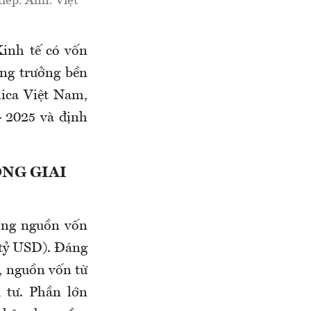
tiếp. Ảnh: Việt
Kinh tế có vốn
ăng trưởng bền
ica Việt Nam,
- 2025 và định
NG GIAI
tổng nguồn vốn
 tỷ USD). Đáng
, nguồn vốn từ
 tư. Phần lớn