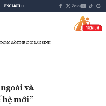
ENGLISH ++
 ĐỘNG SẢN
THẾ GIỚI
DÂN SINH
 ngoài và
ế hệ mới”