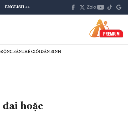
ENGLISH ++
 ĐỘNG SẢN
THẾ GIỚI
DÂN SINH
 đai hoặc