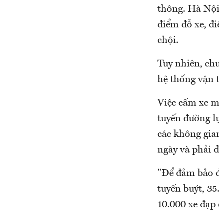
thông. Hà Nội
điểm đỗ xe, đ
chội.
Tuy nhiên, ch
hệ thống vận t
Việc cấm xe má
tuyến đường l
các không gia
ngày và phải 
"Để đảm bảo đ
tuyến buýt, 35
10.000 xe đạp