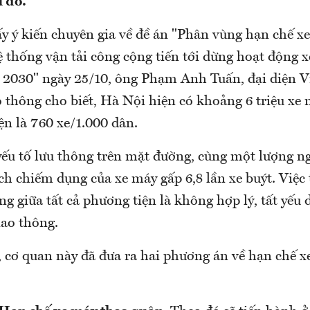
 đô.
ấy ý kiến chuyên gia về đề án "Phân vùng hạn chế x
 thống vận tải công cộng tiến tới dừng hoạt động x
2030" ngày 25/10, ông Phạm Anh Tuấn, đại diện V
o thông cho biết, Hà Nội hiện có khoảng 6 triệu xe m
ện là 760 xe/1.000 dân.
yếu tố lưu thông trên mặt đường, cùng một lượng n
ích chiếm dụng của xe máy gấp 6,8 lần xe buýt. Việc 
g giữa tất cả phương tiện là không hợp lý, tất yếu 
iao thông.
ó, cơ quan này đã đưa ra hai phương án về hạn chế 