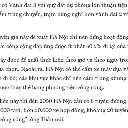
 có Vành đai 3 với quỹ đất dự phòng lớn thuận tiện
iểm trung chuyển, trạm dừng nghỉ hơn vành đai 2 v
uyên gia này đề xuất Hà Nội chỉ nên dừng hoạt độn
ải công cộng đáp ứng được ít nhất 60,5% đi lại của
y được đề xuất thực hiện theo giờ và theo ngày tr
ựa chọn. Ngoài ra, Hà Nội có thể cấm xe máy dựa và
n đi bộ; các khu vực khác chỉ nên cấm trong khun
được thay thế bằng phương tiện công cộng.
iều này thì đến 2030 Hà Nội cần có 8 tuyến đường s
.000 taxi, hơn 50.000 xe hợp đồng, khoảng 20 tuyến
 công cộng", ông Tuấn nói.