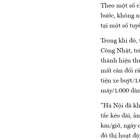
Theo một số c
bước, không nó
tại một số tuy
Trong khi đó,
Công Nhật, trê
thành hiện thự
mất cân đối rấ
tiện xe buýt/1
máy/1.000 dân
"Hà Nội đã kh
tắc kéo dài, ả
km/giờ, ngày 
đô thị hoạt độ