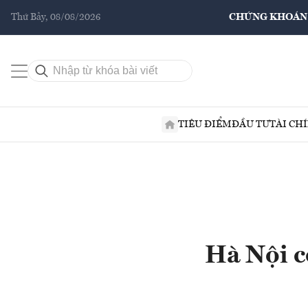
Thứ Bảy, 08/08/2026
CHỨNG KHOÁN
TIÊU ĐIỂM
ĐẦU TƯ
TÀI CH
Hà Nội c