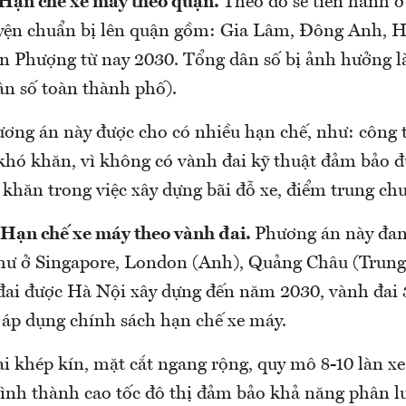
 Hạn chế xe máy theo quận.
Theo đó sẽ tiến hành ở
yện chuẩn bị lên quận gồm: Gia Lâm, Đông Anh, H
n Phượng từ nay 2030. Tổng dân số bị ảnh hưởng là
n số toàn thành phố).
ương án này được cho có nhiều hạn chế, như: công t
khó khăn, vì không có vành đai kỹ thuật đảm bảo đ
khăn trong việc xây dựng bãi đỗ xe, điểm trung chu
Hạn chế xe máy theo vành đai.
Phương án này đan
hư ở Singapore, London (Anh), Quảng Châu (Trung 
đai được Hà Nội xây dựng đến năm 2030, vành đai 
ể áp dụng chính sách hạn chế xe máy.
i khép kín, mặt cắt ngang rộng, quy mô 8-10 làn xe,
ình thành cao tốc đô thị đảm bảo khả năng phân l