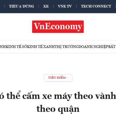
TIÊU & DÙNG
XE
VNE TV
TECH CONNECT
ÍNH
KINH TẾ SỐ
KINH TẾ XANH
THỊ TRƯỜNG
DOANH NGHIỆP
BẤT
TIÊU ĐIỂM
ó thể cấm xe máy theo vành
theo quận