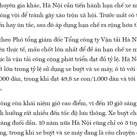
huyên gia khác, Hà Nội cần tiến hành hạn chế xe m
ng vội để tránh gây xáo trộn xã hội. Trước mắt có
ến hay ùn tắc, sau đó áp dụng hạn chế ra rộng hơn 
 theo Phó tổng giám đốc Tổng công ty Vận tải Hà 
n thực tế, mấu chốt lớn nhất để đề án hạn chế xe 
c là vận tải công cộng phát triển đạt đủ tỷ lệ. Hà N
t lớn trong tỷ lệ sử dụng xe buýt và xe máy, ô tô vớ
.000 dân, trong khi đạt 49,8 xe con/1.000 dân và tới
.
ông còn khái niệm giờ cao điểm, vì đến 10 giờ sáng
nh hưởng rất nhiều đến tốc độ lưu thông. Xe buýt ch
càng đuối dần. 10 năm nữa Hà Nội cũng chỉ có 3 tu
ng, trong khi xe buýt và xe máy đang là câu chuyện 