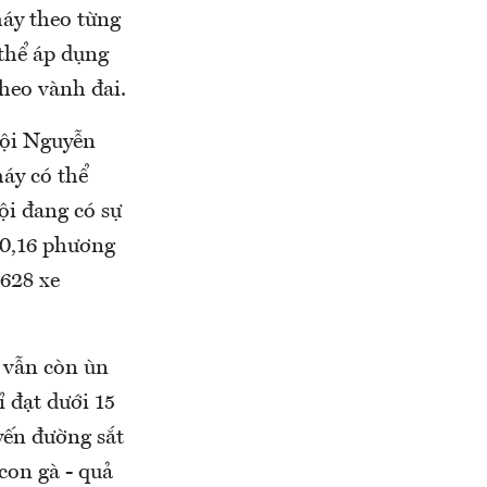
áy theo từng
 thể áp dụng
theo vành đai.
Nội Nguyễn
máy có thể
ội đang có sự
i 0,16 phương
 628 xe
 vẫn còn ùn
ỉ đạt dưới 15
yến đường sắt
con gà - quả