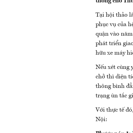
thông cho Thủ
Tại hội thảo l
phục vụ của hệ
quận vào năm 
phát triển gia
hữu xe máy hi
Nếu xét cùng 
chở thì diện t
thông bình đẳn
trạng ùn tắc g
Với thực tế đ
Nội: