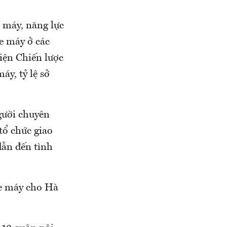
e máy, năng lực
e máy ở các
iện Chiến lược
áy, tỷ lệ sở
gười chuyên
tổ chức giao
dẫn đến tình
xe máy cho Hà