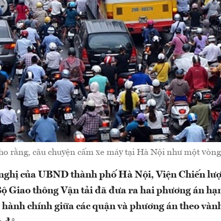
cho rằng, câu chuyện cấm xe máy tại Hà Nội như một vòng
 nghị của UBND thành phố Hà Nội, Viện Chiến lượ
Bộ Giao thông Vận tải đã đưa ra hai phương án hạ
i hành chính giữa các quận và phương án theo vành