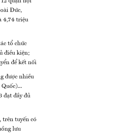
 12 quận nội
oài Đức,
 4,74 triệu
ác tổ chức
ủ điều kiện;
yển để kết nối
g được nhiều
Quốc)...
3 đạt đầy đủ
 trên tuyến có
uồng lưu