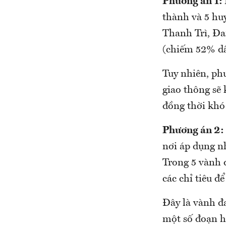
Phương án 1:
thành và 5 hu
Thanh Trì, Đa
(chiếm 52% dâ
Tuy nhiên, ph
giao thông sẽ 
đồng thời khó 
Phương án 2: 
nơi áp dụng n
Trong 5 vành 
các chỉ tiêu đ
Đây là vành đa
một số đoạn h