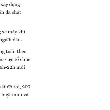
 xây dựng
ốn đã chật
g xe máy khi
 người dân.
ong tuần theo
o việc tổ chức
g 6h-22h mỗi
ắt đô thị, 200
 buýt mini và