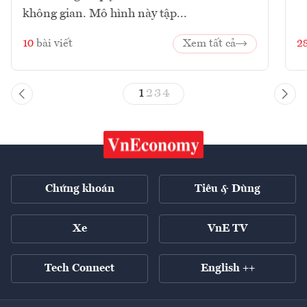
không gian. Mô hình này tập...
10
bài viết
Xem tất cả
2
1
2
3
4
Chứng khoán
Tiêu & Dùng
Xe
VnE TV
Tech Connect
English ++