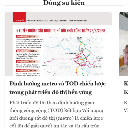
Dòng sự kiện
Định hướng metro và TOD chiến lược
K
trong phát triển đô thị bền vững
K
Phát triển đô thị theo định hướng giao
K
thông công cộng (TOD) kết hợp với mạng
V
lưới đường sắt đô thị (metro) là chiến lược
cốt lõi để giải quyết ùn tắc và tái cấu trúc