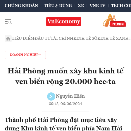
CHỨNG KHOÁN
TIÊU & DÙNG
XE
VNE TV
TECH CO
TIÊU ĐIỂM
ĐẦU TƯ
TÀI CHÍNH
KINH TẾ SỐ
KINH TẾ XANH
DOANH NGHIỆP
Hải Phòng muốn xây khu kinh tế
ven biển rộng 20.000 hec-ta
Nguyễn Hiền
N
09:18, 06/06/2024
Thành phố Hải Phòng đặt mục tiêu xây
dựng Khu kinh tế ven biển phía Nam Hải