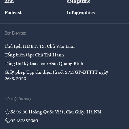
Ảnh
eMagazine
Đẹp +
An sinh
Podcast
Infographics
Giải trí
Y tế
Nhà
Ban Biên tập
Ẩm thực
Chủ tịch HĐBT: TS. Chử Văn Lâm
Tổng biên tập: Chử Thị Hạnh
Tổng thư ký tòa soạn: Đào Quang Bính
Giấy phép Tạp chí điện tử số: 272/GP-BTTTT ngày
26/6/2020
Liên hệ tòa soạn
Số 96-98 Hoàng Quốc Việt, Cầu Giấy, Hà Nội
02437552050