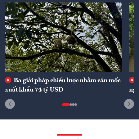
Ba giải pháp chiến lược nhằm cán mốc
xuất khẩu 74 tỷ USD
ngu