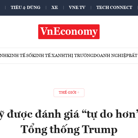
TIÊU & DÙNG
XE
VNE TV
TECH CONNECT
ÍNH
KINH TẾ SỐ
KINH TẾ XANH
THỊ TRƯỜNG
DOANH NGHIỆP
BẤT
THẾ GIỚI
ỹ được đánh giá “tự do hơn”
Tổng thống Trump