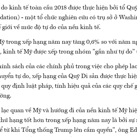
 do kinh tế toàn cầu 2018 được thực hiện bởi tổ Qu
dation) - một tổ chức nghiên cứu có trụ sở ở Wash
ế giới về mức độ tự do của nền kinh tế.
ỹ trong xếp hạng năm nay tăng 0,6% so với năm ng
, kinh tế Mỹ được xếp trong nhóm "gần như tự do" (
hính sách của các chính phủ trong việc cho phép la
huyển tự do, xếp hạng của Quỹ Di sản được thực hiệ
 quy định luật pháp, tính hiệu quả của các quy chế 
ường.
 lạc quan về Mỹ và hướng đi của nền kinh tế Mỹ hiệ
thứ hạng tốt hơn trong xếp hạng năm nay là bởi sự 
kể từ khi Tổng thống Trump lên cầm quyền", ông Ed