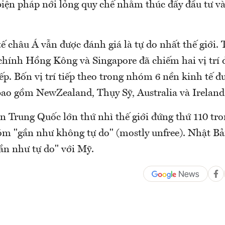
biện pháp nới lỏng quy chế nhằm thúc đẩy đầu tư và
ế châu Á vẫn được đánh giá là tự do nhất thế giới. 
 chính Hồng Kông và Singapore đã chiếm hai vị trí 
ếp. Bốn vị trí tiếp theo trong nhóm 6 nền kinh tế đ
 bao gồm NewZealand, Thụy Sỹ, Australia và Ireland
ớn Trung Quốc lớn thứ nhì thế giới đứng thứ 110 tr
óm "gần như không tự do" (mostly unfree). Nhật Bả
n như tự do" với Mỹ.