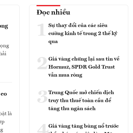
Đọc nhiều
1
Sự thay đổi của các siêu
ong
cường kinh tế trong 2 thế kỷ
qua
rọng
hải
2
Giá vàng chững lại sau tin về
Hormuz, SPDR Gold Trust
vẫn mua ròng
3
Trung Quốc mở chiến dịch
 eo
truy thu thuế toàn cầu để
tăng thu ngân sách
bật là
ợp
4
Giá vàng tăng bùng nổ trước
ng