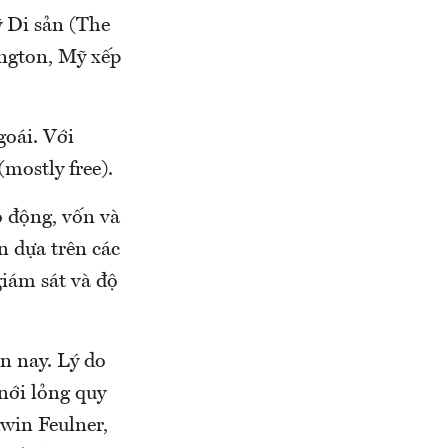
ỹ Di sản (The
ington, Mỹ xếp
oái. Với
mostly free).
o động, vốn và
n dựa trên các
giám sát và độ
n nay. Lý do
nới lỏng quy
win Feulner,