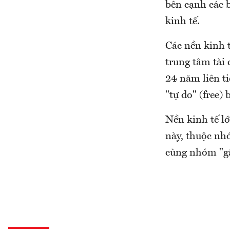
bên cạnh các 
kinh tế.
Các nền kinh t
trung tâm tài
24 năm liên ti
"tự do" (free)
Nền kinh tế l
này, thuộc nh
cùng nhóm "gầ