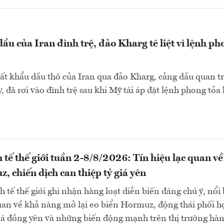
ầu của Iran đình trệ, đảo Kharg tê liệt vì lệnh ph
ất khẩu dầu thô của Iran qua đảo Kharg, cảng dầu quan t
, đã rơi vào đình trệ sau khi Mỹ tái áp đặt lệnh phong tỏa 
 tế thế giới tuần 2-8/8/2026: Tín hiệu lạc quan về
, chiến dịch can thiệp tỷ giá yên
 tế thế giới ghi nhận hàng loạt diễn biến đáng chú ý, nổi 
quan về khả năng mở lại eo biển Hormuz, động thái phối h
giá đồng yên và những biến động mạnh trên thị trường hà