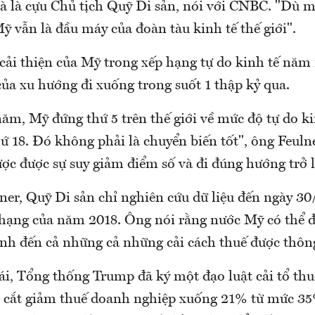
và là cựu Chủ tịch Quỹ Di sản, nói với CNBC. "Dù 
 vẫn là đầu máy của đoàn tàu kinh tế thế giới".
cải thiện của Mỹ trong xếp hạng tự do kinh tế năm
ủa xu hướng đi xuống trong suốt 1 thập kỷ qua.
ăm, Mỹ đứng thứ 5 trên thế giới về mức độ tự do ki
ứ 18. Đó không phải là chuyển biến tốt", ông Feul
c được sự suy giảm điểm số và đi đúng hướng trở l
ner, Quỹ Di sản chỉ nghiên cứu dữ liệu đến ngày 30
 hạng của năm 2018. Ông nói rằng nước Mỹ có thể 
ính đến cả những cả những cải cách thuế được thôn
, Tổng thống Trump đã ký một đạo luật cải tổ thuế 
 cắt giảm thuế doanh nghiệp xuống 21% từ mức 35