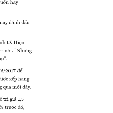
muốn hay
 nay đánh dấu
nh tế. Hiện
ner nói. "Nhưng
ại".
/6/2017 để
được xếp hạng
g qua mới đây.
trị giá 1,5
% trước đó,