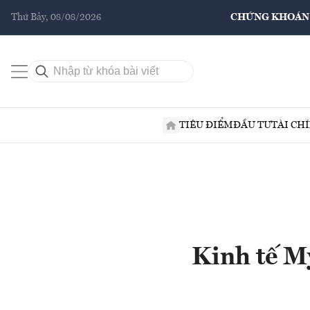
Thứ Bảy, 08/08/2026
CHỨNG KHOÁN
TIÊU ĐIỂM
ĐẦU TƯ
TÀI CH
Kinh tế M