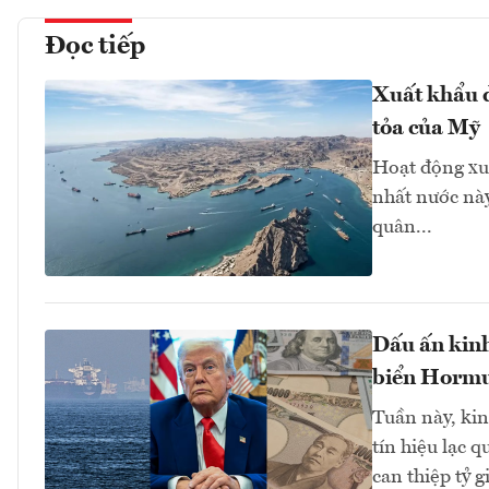
Đọc tiếp
Xuất khẩu d
tỏa của Mỹ
Hoạt động xu
nhất nước này
quân...
Dấu ấn kinh
biển Hormuz
Tuần này, kinh
tín hiệu lạc 
can thiệp tỷ 