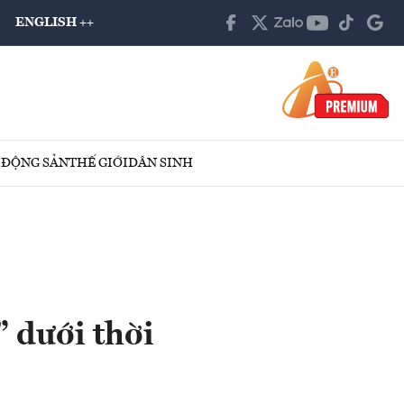
ENGLISH ++
 ĐỘNG SẢN
THẾ GIỚI
DÂN SINH
 dưới thời