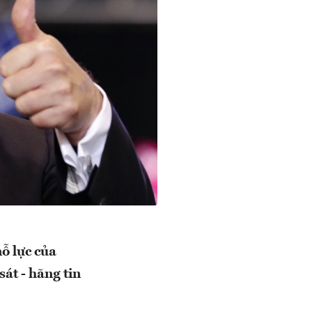
nỗ lực của
át - hãng tin