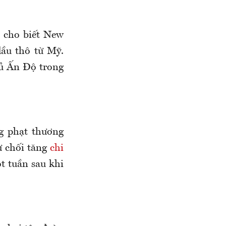
 cho biết New
ầu thô từ Mỹ.
ủ Ấn Độ trong
g phạt thương
ừ chối tăng
chi
t tuần sau khi