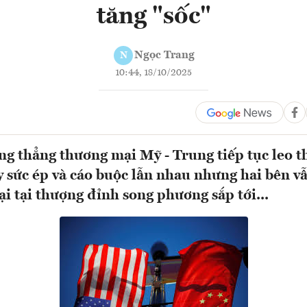
tăng "sốc"
Ngọc Trang
N
10:44, 18/10/2025
ng thẳng thương mại Mỹ - Trung tiếp tục leo t
y sức ép và cáo buộc lẫn nhau nhưng hai bên v
ại tại thượng đỉnh song phương sắp tới...