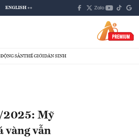
ENGLISH ++
 ĐỘNG SẢN
THẾ GIỚI
DÂN SINH
10/2025: Mỹ
á vàng vẫn