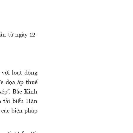
ần từ ngày 12-
 với loạt động
e dọa áp thuế
kép”. Bắc Kinh
n tải biển Hàn
 các biện pháp