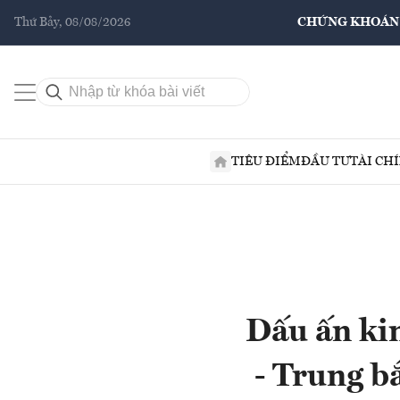
Thứ Bảy, 08/08/2026
CHỨNG KHOÁN
TIÊU ĐIỂM
ĐẦU TƯ
TÀI CH
Dấu ấn kin
- Trung b