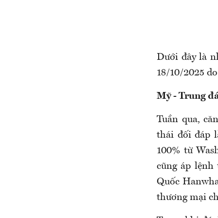
Dưới đây là n
18/10/2025 d
Mỹ - Trung đá
Tuần qua, căn
thái đối đáp
100% từ Washi
cũng áp lệnh 
Quốc Hanwha O
thương mại c