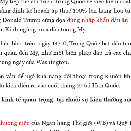
Mỹ tiếp tục chỉ trích Trung Quốc về việc kiểm soá
hẳng định kế hoạch áp thuế 100% lên hàng hóa từ
g Donald Trump cũng dọa
dừng nhập khẩu dầu ăn
Bắc Kinh ngừng mua đậu tương Mỹ.
diễn biến trên, ngày 14/10, Trung Quốc bắt đầu tăn
iên quan đến Mỹ, như một biện pháp đáp trả các ch
c cùng ngày của Washington.
ên vẫn để ngỏ khả năng đối thoại trong khuôn k
ự kiến diễn ra vào cuối tháng 10 tại Hàn Quốc.
 kinh tế quan trọng tại chuỗi sự kiện thường n
thường niên
của Ngân hàng Thế giới (WB) và Quỹ T