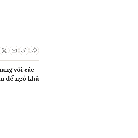
hang với các
ẫn để ngỏ khả