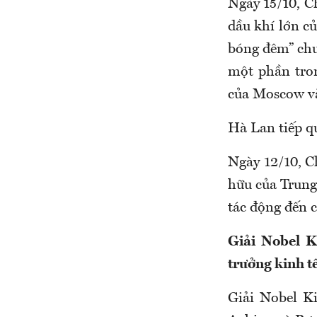
Ngày 15/10, C
dầu khí lớn củ
bóng đêm” chu
một phần tro
của Moscow và 
Hà Lan tiếp q
Ngày 12/10, C
hữu của Trung
tác động đến c
Giải Nobel K
trưởng kinh t
Giải Nobel Ki