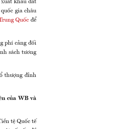
t xuất khẩu đất
 quốc gia châu
 Trung Quốc
để
g phí cảng đối
ính sách tương
hổ thượng đỉnh
iên của WB và
iền tệ Quốc tế