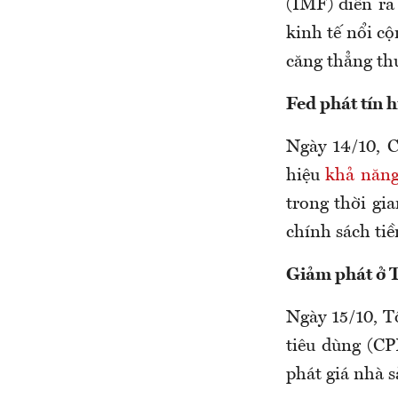
(IMF) diễn ra
kinh tế nổi c
căng thẳng th
Fed phát tín h
Ngày 14/10, C
hiệu
khả năng
trong thời gi
chính sách ti
Giảm phát ở 
Ngày 15/10, T
tiêu dùng (CP
phát giá nhà s