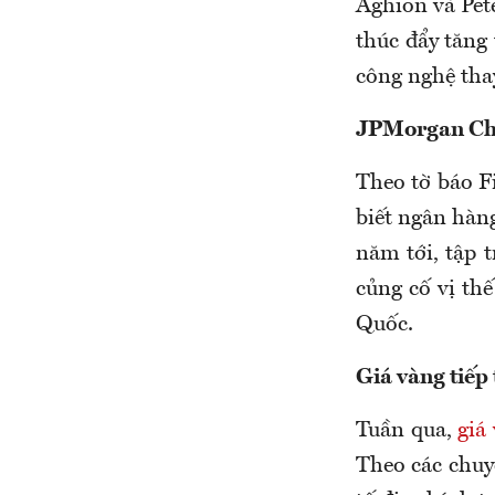
Aghion và Pete
thúc đẩy tăng
công nghệ thay
JPMorgan Chas
Theo tờ báo 
biết ngân hàn
năm tới, tập 
củng cố vị th
Quốc.
Giá vàng tiếp 
Tuần qua,
giá
Theo các chuy