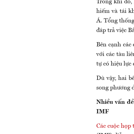
Trong khi đó, 
hiếm và tái k
Á. Tổng thốn
đáp trả việc 
Bên cạnh các 
với các tàu l
tự có hiệu lự
Dù vậy, hai b
song phương d
Nhiều vấn đề
IMF
Các cuộc họp 