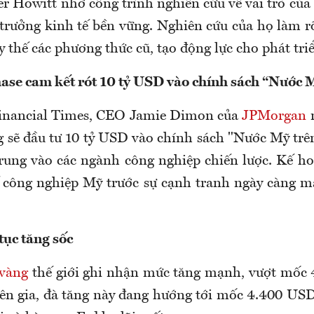
r Howitt nhờ công trình nghiên cứu về vai trò của
 trưởng kinh tế bền vững. Nghiên cứu của họ làm r
 thế các phương thức cũ, tạo động lực cho phát tri
e cam kết rót 10 tỷ USD vào chính sách “Nước M
Financial Times, CEO Jamie Dimon của
JPMorgan
n
g sẽ đầu tư 10 tỷ USD vào chính sách "Nước Mỹ trên
trung vào các ngành công nghiệp chiến lược. Kế 
ế công nghiệp Mỹ trước sự cạnh tranh ngày càng 
tục tăng sốc
 vàng
thế giới ghi nhận mức tăng mạnh, vượt mốc 
ên gia, đà tăng này đang hướng tới mốc 4.400 USD