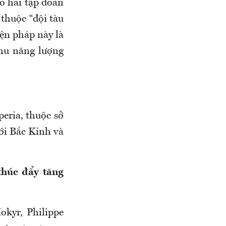
o hai tập đoàn
 thuộc “đội tàu
ện pháp này là
hu năng lượng
eria, thuộc sở
ới Bắc Kinh và
thúc đẩy tăng
okyr, Philippe