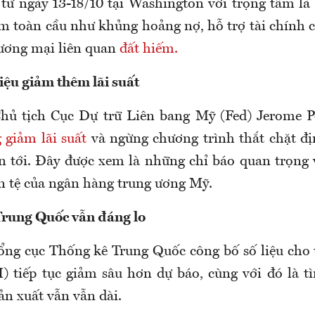
 từ ngày 13-18/10 tại Washington với trọng tâm là
ộm toàn cầu như khủng hoảng nợ, hỗ trợ tài chính 
ương mại liên quan
đất hiếm.
iệu giảm thêm lãi suất
hủ tịch Cục Dự trữ Liên bang Mỹ (Fed) Jerome P
 giảm lãi suất
và ngừng chương trình thắt chặt đ
an tới. Đây được xem là những chỉ báo quan trọng
ền tệ của ngân hàng trung ương Mỹ.
Trung Quốc vẫn đáng lo
ổng cục Thống kê Trung Quốc công bố số liệu cho t
I) tiếp tục giảm sâu hơn dự báo, cùng với đó là t
ản xuất vẫn vẫn dài.