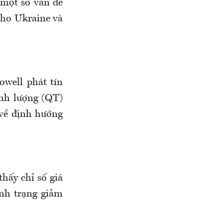
 một số vấn đề
cho Ukraine và
owell phát tín
ịnh lượng (QT)
 về định hướng
hấy chỉ số giá
ình trạng giảm