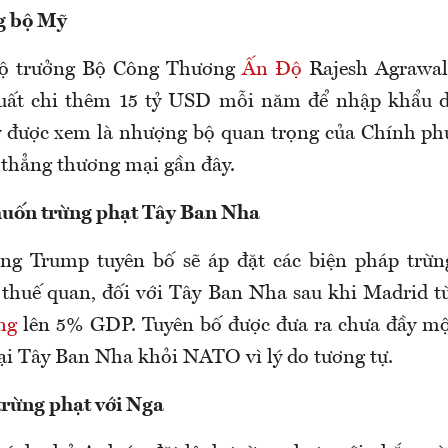
g bộ Mỹ
Bộ trưởng Bộ Công Thương
Ấn Độ
Rajesh Agrawal
xuất chi thêm 15 tỷ USD mỗi năm để nhập khẩu d
y được xem là nhượng bộ quan trọng của Chính ph
 thẳng thương mại gần đây.
ốn trừng phạt Tây Ban Nha
ông Trump tuyên bố sẽ áp đặt các biện pháp trừn
thuế quan, đối với Tây Ban Nha sau khi Madrid t
ng
lên 5% GDP. Tuyên bố được đưa ra chưa đầy mộ
oại Tây Ban Nha khỏi NATO vì lý do tương tự.
trừng phạt với Nga