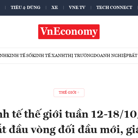
TIÊU & DÙNG
XE
VNE TV
TECH CONNECT
ÍNH
KINH TẾ SỐ
KINH TẾ XANH
THỊ TRƯỜNG
DOANH NGHIỆP
BẤT
THẾ GIỚI
h tế thế giới tuần 12-18/
ắt đầu vòng đối đầu mới, gi