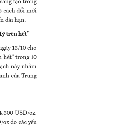
 sáng tạo trong
õ cách đổi mới
ển dài hạn.
ỹ trên hết”
gày 13/10 cho
 hết" trong 10
hoạch này nhằm
mạnh của Trung
4.300 USD/oz.
/oz do các yếu