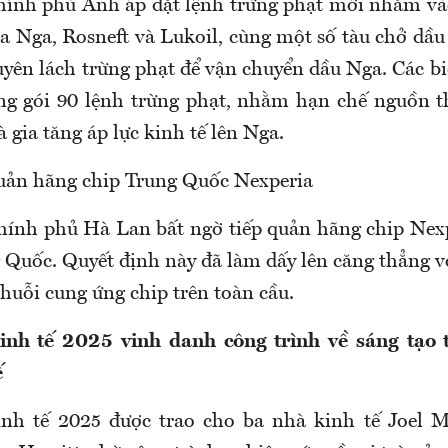
hính phủ Anh áp đặt lệnh trừng phạt mới nhắm và
a Nga, Rosneft và Lukoil, cùng một số tàu chở dầu
yên lách trừng phạt để vận chuyển dầu Nga. Các bi
ng gói 90 lệnh trừng phạt, nhằm hạn chế nguồn t
gia tăng áp lực kinh tế lên Nga.
uản hãng chip Trung Quốc Nexperia
hính phủ Hà Lan bất ngờ tiếp quản hãng chip Nexp
 Quốc. Quyết định này đã làm dấy lên căng thẳng v
huỗi cung ứng chip trên toàn cầu.
inh tế 2025 vinh danh công trình về sáng tạo 
ế
nh tế 2025 được trao cho ba nhà kinh tế Joel M