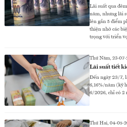
Lãi suất qua đêm
năm, nhưng lãi s
lên gần 5 điểm p
thiện nhờ các bi
trọng với triển 
Thứ Năm, 23-07-
Lãi suất tiết 
Đến ngày 23/7, l
6,16%/năm (kỳ hạ
6/2026, chỉ có 2
Thứ Hai, 04-05-