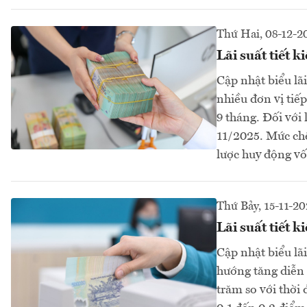
Thứ Hai, 08-12-2
Lãi suất tiết
Cập nhật biểu lãi
nhiều đơn vị tiế
9 tháng. Đối với 
11/2025. Mức chê
lược huy động v
Thứ Bảy, 15-11-20
Lãi suất tiết 
Cập nhật biểu lã
hướng tăng diễn 
trăm so với thời 