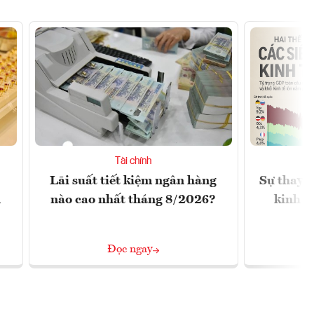
Tài chính
Lãi suất tiết kiệm ngân hàng
Sự thay đ
n
nào cao nhất tháng 8/2026?
kinh t
Đọc ngay