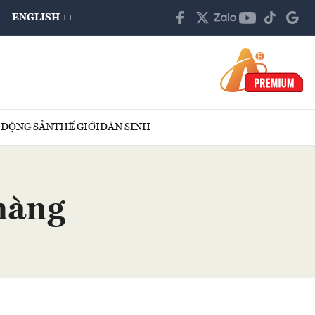
ENGLISH ++
 ĐỘNG SẢN
THẾ GIỚI
DÂN SINH
 hàng