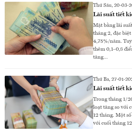
Thứ Sáu, 20-03-
Lãi suất tiết 
Mặt bằng lãi suấ
tháng 2, đặc biệ
4,75%/năm. Tuy n
thêm 0,1–0,8 điể
tăng…
Thứ Ba, 27-01-20
Lãi suất tiết 
Trong tháng 1/20
loạt tăng so với
12 tháng. Một số
với cuối tháng 12