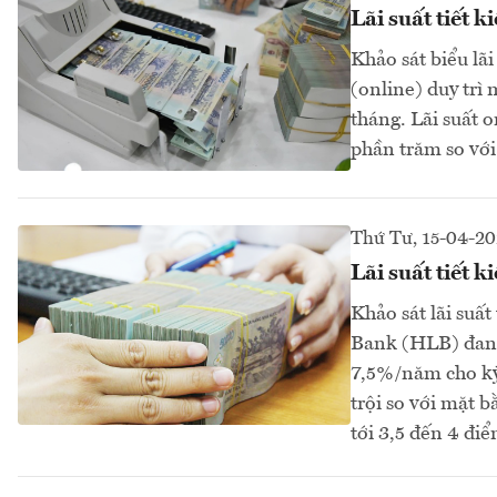
Lãi suất tiết 
Khảo sát biểu lãi
(online) duy trì 
tháng. Lãi suất 
phần trăm so với 
Thứ Tư, 15-04-2
Lãi suất tiết
Khảo sát lãi suấ
Bank (HLB) đang
7,5%/năm cho kỳ 
trội so với mặt 
tới 3,5 đến 4 đi