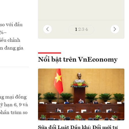
so với đầu
1
2
3
4
1%–
iều chỉnh
ạn đang gia
Nổi bật trên VnEconomy
ơng mại đồng
ỳ hạn 6, 9 và
 phần trăm so
Sửa đổi Luật Dầu khí: Đổi mới tư