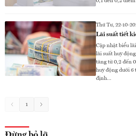
0,1 đến 0,2 điểm
Thứ Tư, 22-10-20
Lãi suất tiết
Cập nhật biểu lã
lãi suất huy độn
tăng từ 0,2 đến 
huy động dưới 6
định…
1
Đừng bỏ lỡ