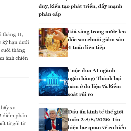
duy, kiến tạo phát triển, đẩy mạnh
phân cấp
Giá vàng trong nước leo
i tháng 11,
dốc sau chuỗi giảm sâu
c kỳ hạn dưới
4 tuần liên tiếp
i cuối tháng
ản ánh chiến
Cuộc đua AI ngành
ngân hàng: Thành bại
nằm ở dữ liệu và kiểm
soát rủi ro
thấy xu
Dấu ấn kinh tế thế giới
,5 điểm phần
tuần 2-8/8/2026: Tín
ất từ gửi từ
hiệu lạc quan về eo biển