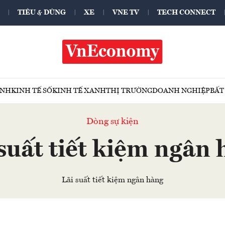
TIÊU & DÙNG
XE
VNE TV
TECH CONNECT
ÍNH
KINH TẾ SỐ
KINH TẾ XANH
THỊ TRƯỜNG
DOANH NGHIỆP
BẤT
Dòng sự kiện
suất tiết kiệm ngân
Lãi suất tiết kiệm ngân hàng