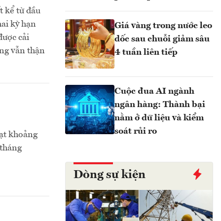
t kể từ đầu
hai kỳ hạn
Giá vàng trong nước leo
được cải
dốc sau chuỗi giảm sâu
ờng vẫn thận
4 tuần liên tiếp
Cuộc đua AI ngành
ngân hàng: Thành bại
nằm ở dữ liệu và kiểm
soát rủi ro
đạt khoảng
 tháng
Dòng sự kiện