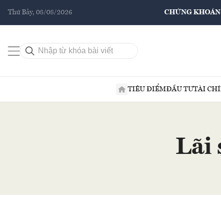
Thứ Bảy, 08/08/2026
CHỨNG KHOÁN
TIÊU ĐIỂM
ĐẦU TƯ
TÀI CH
Lãi 