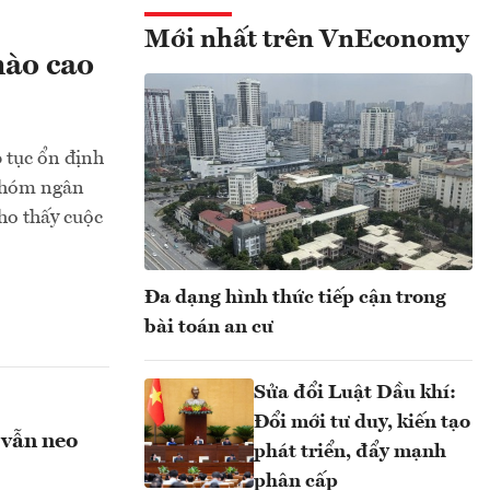
Mới nhất trên VnEconomy
nào cao
p tục ổn định
 nhóm ngân
ho thấy cuộc
Đa dạng hình thức tiếp cận trong
bài toán an cư
Sửa đổi Luật Dầu khí:
Đổi mới tư duy, kiến tạo
 vẫn neo
phát triển, đẩy mạnh
phân cấp