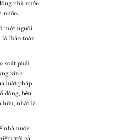
 đông nhà nước
à nước.
có một người
 là “bảo toàn
m soát phải
động kinh
ủa luật pháp
cổ đông, bên
 hữu, nhất là
tế nhà nước
hiệm với cả