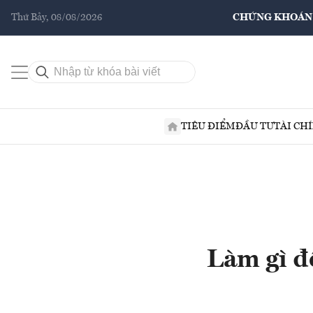
Thứ Bảy, 08/08/2026
CHỨNG KHOÁN
TIÊU ĐIỂM
ĐẦU TƯ
TÀI CH
Làm gì để