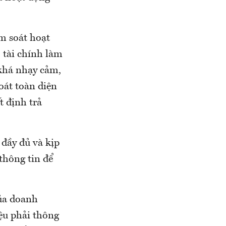
ểm soát hoạt
o tài chính làm
 khá nhạy cảm,
oát toàn diện
t định trả
đầy đủ và kịp
thông tin để
của doanh
iệu phải thông