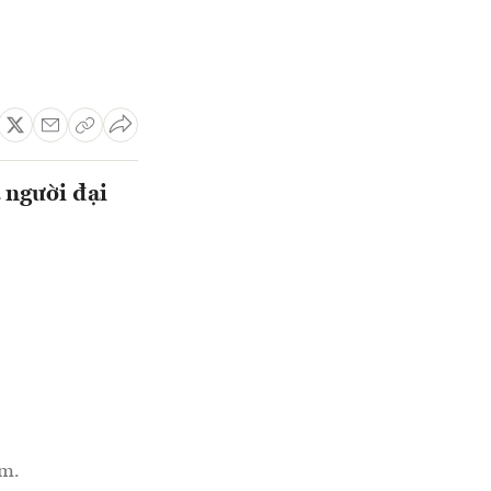
 người đại
am.