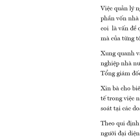
Việc quản lý 
phần vốn nhà 
coi là vấn đề
mà của từng tổ
Xung quanh vấn
nghiệp nhà nư
Tổng giám đốc
Xin bà cho biế
tế trong việc 
soát tại các 
Theo qui định
người đại diệ