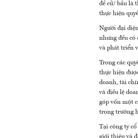
đề cử/ bầu là 
thực hiện quy
Người đại diệ
nhưng đều có 
và phát triển 
Trong các quy
thực hiện được
doanh, tài ch
và điều lệ doa
góp vốn một cá
trong trường h
Tại công ty c
giới thiệu và 