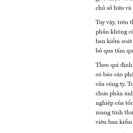
chủ sở hữu và 
Tuy vậy, trên 
phần không câ
ban kiểm soát
bỏ qua tầm qu
Theo qui định 
có báo cáo phâ
của công ty. T
chưa phản ánh
nghiệp của tổn
mang tính thu
viên ban kiểm 