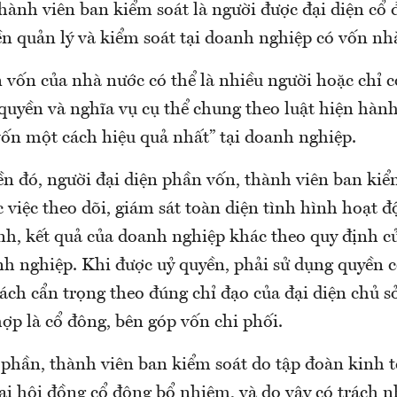
thành viên ban kiểm soát là người được đại diện cổ
ền quản lý và kiểm soát tại doanh nghiệp có vốn nh
n vốn của nhà nước có thể là nhiều người hoặc chỉ 
quyền và nghĩa vụ cụ thể chung theo luật hiện hành
vốn một cách hiệu quả nhất” tại doanh nghiệp.
ền đó, người đại diện phần vốn, thành viên ban kiể
 việc theo dõi, giám sát toàn diện tình hình hoạt 
ính, kết quả của doanh nghiệp khác theo quy định c
nh nghiệp. Khi được uỷ quyền, phải sử dụng quyền 
ch cẩn trọng theo đúng chỉ đạo của đại diện chủ sở
ợp là cổ đông, bên góp vốn chi phối.
ổ phần, thành viên ban kiểm soát do tập đoàn kinh 
đại hội đồng cổ đông bổ nhiệm, và do vậy có trách n