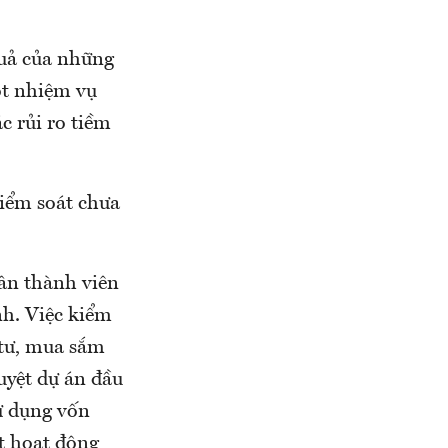
quả của những
ột nhiệm vụ
c rủi ro tiềm
kiểm soát chưa
hân thành viên
nh. Việc kiểm
 tư, mua sắm
uyệt dự án đầu
sử dụng vốn
át hoạt động