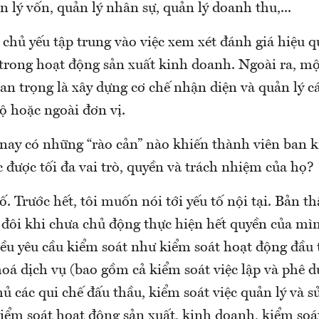
n lý vốn, quản lý nhân sự, quản lý doanh thu,...
 chủ yếu tập trung vào việc xem xét đánh giá hiệu 
trong hoạt động sản xuất kinh doanh. Ngoài ra, m
n trọng là xây dựng cơ chế nhận diện và quản lý cá
ộ hoặc ngoài đơn vị.
 nay có những “rào cản” nào khiến thành viên ban 
 được tối đa vai trò, quyền và trách nhiệm của họ?
ố. Trước hết, tôi muốn nói tới yếu tố nội tại. Bản t
 đôi khi chưa chủ động thực hiện hết quyền của mì
hiều yêu cầu kiểm soát như kiểm soát hoạt động đầu
hoá dịch vụ (bao gồm cả kiểm soát việc lập và phê d
thủ các qui chế đấu thầu, kiểm soát việc quản lý và 
kiểm soát hoạt đông sản xuất, kinh doanh, kiểm so