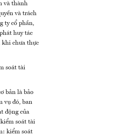
n và thành
quyền và trách
g ty cổ phần,
 phát huy tác
i khi chưa thực
m soát tài
ơ bản là bảo
m vụ đó, ban
ạt động của
kiểm soát tài
m: kiểm soát