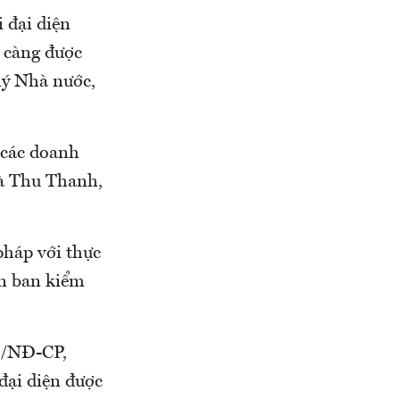
 đại diện
y càng được
lý Nhà nước,
i các doanh
Hà Thu Thanh,
pháp với thực
ên ban kiểm
9/NĐ-CP,
đại diện được