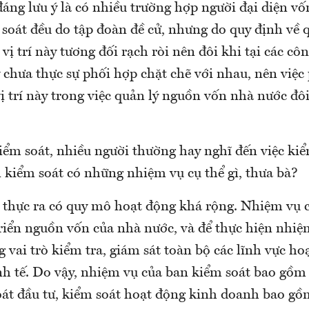
áng lưu ý là có nhiều trường hợp người đại diện vố
soát đều do tập đoàn đề cử, nhưng do quy định về 
vị trí này tương đối rạch ròi nên đôi khi tại các côn
y chưa thực sự phối hợp chặt chẽ với nhau, nên việc
ị trí này trong việc quản lý nguồn vốn nhà nước đô
ểm soát, nhiều người thường hay nghĩ đến việc kiể
 kiểm soát có những nhiệm vụ cụ thể gì, thưa bà?
 thực ra có quy mô hoạt động khá rộng. Nhiệm vụ c
triển nguồn vốn của nhà nước, và để thực hiện nhiệ
 vai trò kiểm tra, giám sát toàn bộ các lĩnh vực ho
nh tế. Do vậy, nhiệm vụ của ban kiểm soát bao gồm 
oát đầu tư, kiểm soát hoạt động kinh doanh bao gồ