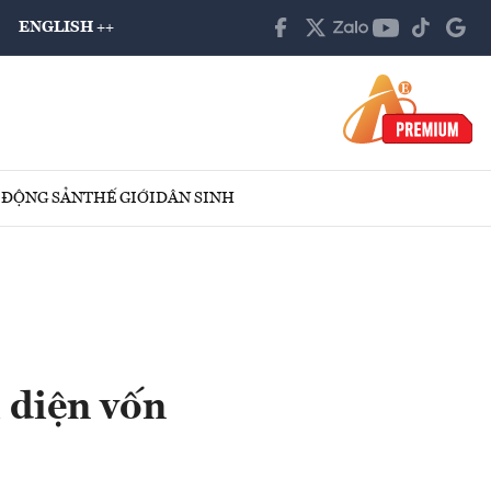
ENGLISH ++
 ĐỘNG SẢN
THẾ GIỚI
DÂN SINH
i diện vốn