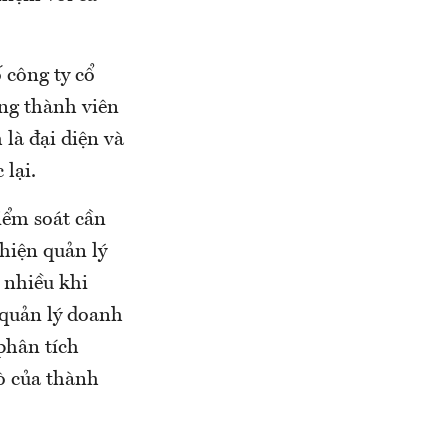
 công ty cổ
ng thành viên
là đại diện và
lại.
kiểm soát cần
thiện quản lý
t nhiều khi
 quản lý doanh
phân tích
ò của thành