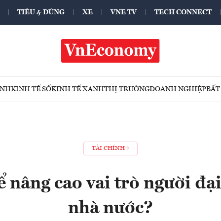
TIÊU & DÙNG
XE
VNE TV
TECH CONNECT
ÍNH
KINH TẾ SỐ
KINH TẾ XANH
THỊ TRƯỜNG
DOANH NGHIỆP
BẤT
TÀI CHÍNH
 nâng cao vai trò người đạ
nhà nước?