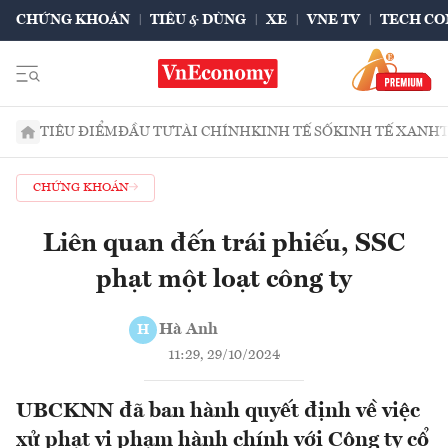
CHỨNG KHOÁN
TIÊU & DÙNG
XE
VNE TV
TECH CO
TIÊU ĐIỂM
ĐẦU TƯ
TÀI CHÍNH
KINH TẾ SỐ
KINH TẾ XANH
CHỨNG KHOÁN
Liên quan đến trái phiếu, SSC
phạt một loạt công ty
Hà Anh
H
11:29, 29/10/2024
UBCKNN đã ban hành quyết định về việc
xử phạt vi phạm hành chính với Công ty cổ