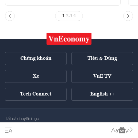
1
2
3
4
Chứng khoán
Tiêu & Dùng
Xe
VnE TV
Tech Connect
English ++
Tất cả chuyên mục
Kinh tế xanh
Tiêu điểm