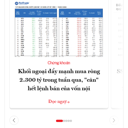
Chứng khoán
Khối ngoại đẩy mạnh mua ròng
SSI 
2.300 tỷ trong tuần qua, "cân"
hết lệnh bán của vốn nội
2/
Đọc ngay