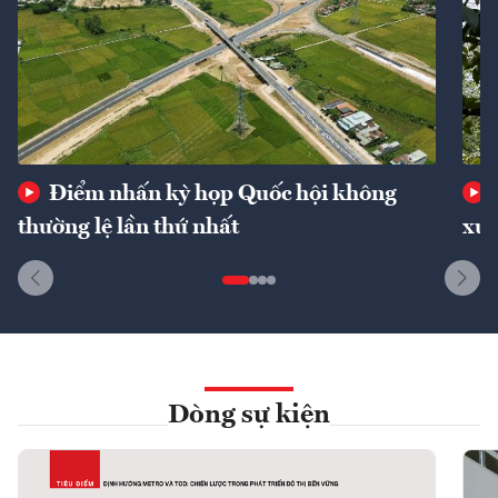
Điểm nhấn kỳ họp Quốc hội không
thường lệ lần thứ nhất
xuấ
Dòng sự kiện