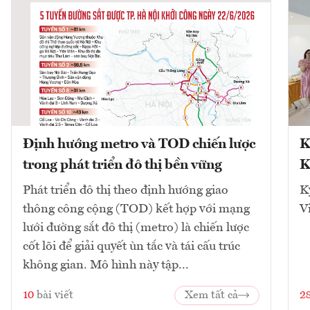
Định hướng metro và TOD chiến lược
K
trong phát triển đô thị bền vững
K
Phát triển đô thị theo định hướng giao
K
thông công cộng (TOD) kết hợp với mạng
V
lưới đường sắt đô thị (metro) là chiến lược
cốt lõi để giải quyết ùn tắc và tái cấu trúc
không gian. Mô hình này tập...
10
bài viết
Xem tất cả
2