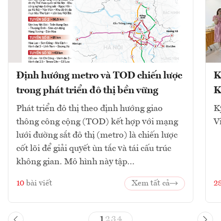
Định hướng metro và TOD chiến lược
K
trong phát triển đô thị bền vững
K
Phát triển đô thị theo định hướng giao
K
thông công cộng (TOD) kết hợp với mạng
V
lưới đường sắt đô thị (metro) là chiến lược
cốt lõi để giải quyết ùn tắc và tái cấu trúc
không gian. Mô hình này tập...
10
bài viết
Xem tất cả
2
1
2
3
4