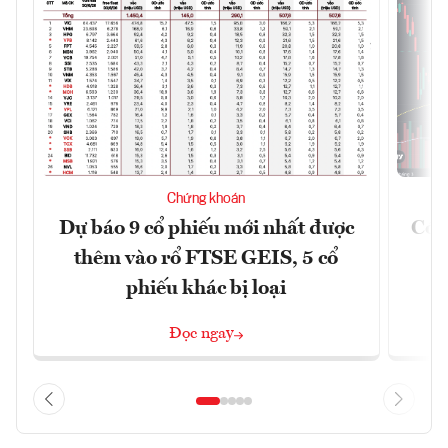
Chứng khoán
Dự báo 9 cổ phiếu mới nhất được
Có t
thêm vào rổ FTSE GEIS, 5 cổ
phiếu khác bị loại
Đọc ngay