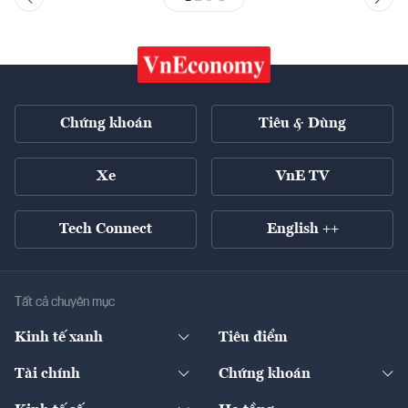
Chứng khoán
Tiêu & Dùng
Xe
VnE TV
Tech Connect
English ++
Tất cả chuyên mục
Kinh tế xanh
Tiêu điểm
Chuyển động xanh
Tài chính
Chứng khoán
Pháp lý
Ngân hàng
Doanh nghiệp niêm yết