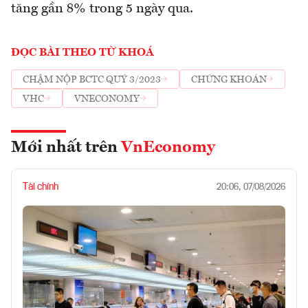
tăng gần 8% trong 5 ngày qua.
ĐỌC BÀI THEO TỪ KHOÁ
CHẬM NỘP BCTC QUÝ 3/2023
CHỨNG KHOÁN
VHC
VNECONOMY
Mới nhất trên
VnEconomy
Tài chính
20:06, 07/08/2026