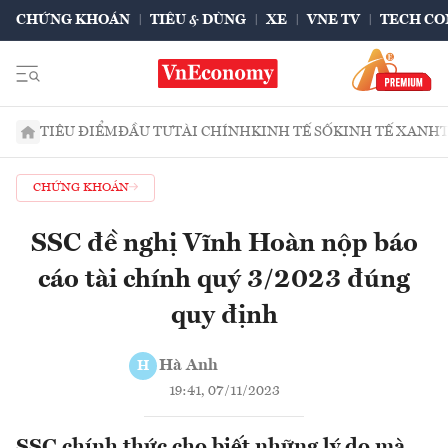
CHỨNG KHOÁN
TIÊU & DÙNG
XE
VNE TV
TECH CO
TIÊU ĐIỂM
ĐẦU TƯ
TÀI CHÍNH
KINH TẾ SỐ
KINH TẾ XANH
CHỨNG KHOÁN
SSC đề nghị Vĩnh Hoàn nộp báo
cáo tài chính quý 3/2023 đúng
quy định
Hà Anh
H
19:41, 07/11/2023
SSC chính thức cho biết những lý do mà