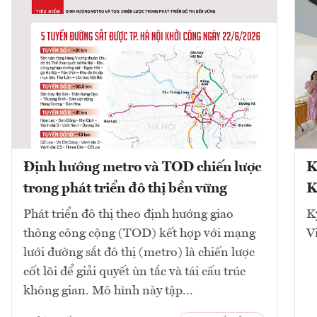
Định hướng metro và TOD chiến lược
K
trong phát triển đô thị bền vững
K
Phát triển đô thị theo định hướng giao
K
thông công cộng (TOD) kết hợp với mạng
V
lưới đường sắt đô thị (metro) là chiến lược
cốt lõi để giải quyết ùn tắc và tái cấu trúc
không gian. Mô hình này tập...