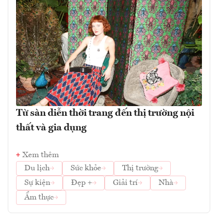
Từ sàn diễn thời trang đến thị trường nội
thất và gia dụng
Xem thêm
Du lịch
Sức khỏe
Thị trường
Sự kiện
Đẹp +
Giải trí
Nhà
Ẩm thực