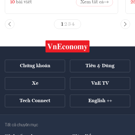
10
bài viết
Xem tất cả
2
1
2
3
4
Chứng khoán
Tiêu & Dùng
Xe
VnE TV
Tech Connect
English ++
Tất cả chuyên mục