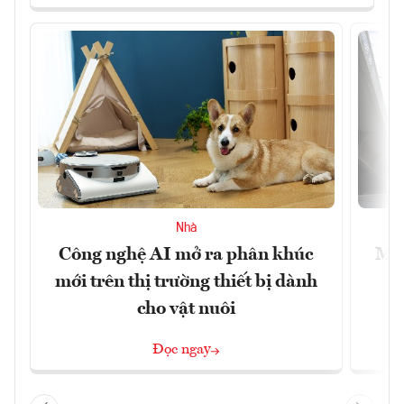
Nhà
Công nghệ AI mở ra phân khúc
Muô
mới trên thị trường thiết bị dành
cho vật nuôi
Đọc ngay