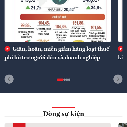
Giãn, hoãn, miễn giảm hàng loạt thuế
phí hỗ trợ người dân và doanh nghiệp
kin
Dòng sự kiện