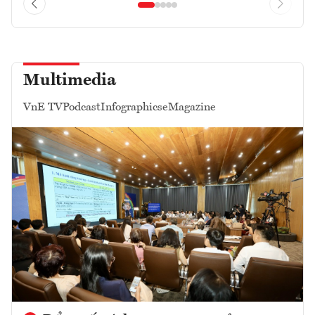
Multimedia
VnE TV
Podcast
Infographics
eMagazine