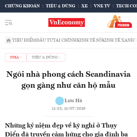
CHỨNG KHOÁN
TIÊU & DÙNG
XE
VNE TV
TECH CO
TIÊU ĐIỂM
ĐẦU TƯ
TÀI CHÍNH
KINH TẾ SỐ
KINH TẾ XANH
NHÀ
TIÊU & DÙNG
Ngôi nhà phong cách Scandinavia
gọn gàng như căn hộ mẫu
Lưu Hà
11:23, 15/07/2019
Những kỷ niệm đẹp về kỳ nghỉ ở Thụy
Điển đã truyền cảm hứng cho gia đình ba