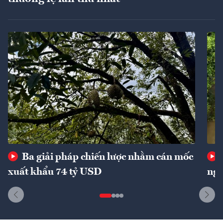
Ba giải pháp chiến lược nhằm cán mốc
xuất khẩu 74 tỷ USD
ngu