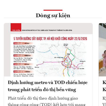
Dòng sự kiện
Định hướng metro và TOD chiến lược
K
trong phát triển đô thị bền vững
K
Phát triển đô thị theo định hướng giao
K
thông công cộng (TOD) kết hợp với mạng
V