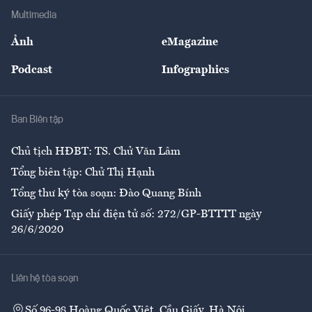
Địa phương
Thị trường
Bảo hiểm
Multimedia
Sự kiện
Nhân lực
Ảnh
eMagazine
Đẹp +
An sinh
Podcast
Infographics
Giải trí
Y tế
Nhà
Ban Biên tập
Ẩm thực
Chủ tịch HĐBT: TS. Chử Văn Lâm
Tổng biên tập: Chử Thị Hạnh
Tổng thư ký tòa soạn: Đào Quang Bính
Giấy phép Tạp chí điện tử số: 272/GP-BTTTT ngày
26/6/2020
Liên hệ tòa soạn
Số 96-98 Hoàng Quốc Việt, Cầu Giấy, Hà Nội