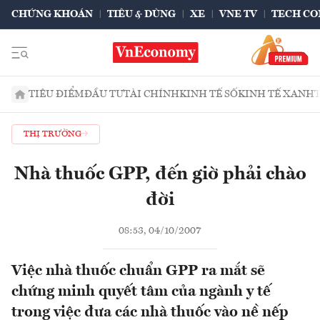
CHỨNG KHOÁN
TIÊU & DÙNG
XE
VNE TV
TECH CO
TIÊU ĐIỂM
ĐẦU TƯ
TÀI CHÍNH
KINH TẾ SỐ
KINH TẾ XANH
THỊ TRƯỜNG
Nhà thuốc GPP, đến giờ phải chào
đời
08:53, 04/10/2007
Việc nhà thuốc chuẩn GPP ra mắt sẽ
chứng minh quyết tâm của ngành y tế
trong việc đưa các nhà thuốc vào nề nếp