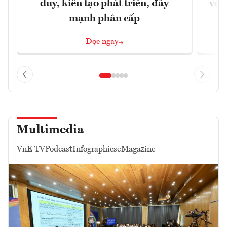
duy, kiến tạo phát triển, đẩy
vệ 
mạnh phân cấp
Đọc ngay
Multimedia
VnE TV
Podcast
Infographics
eMagazine