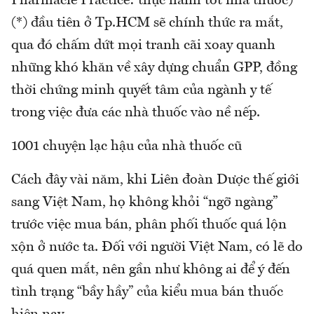
Pharmacie Practice: thực hành tốt nhà thuốc)
(*) đầu tiên ở Tp.HCM sẽ chính thức ra mắt,
qua đó chấm dứt mọi tranh cãi xoay quanh
những khó khăn về xây dựng chuẩn GPP, đồng
thời chứng minh quyết tâm của ngành y tế
trong việc đưa các nhà thuốc vào nề nếp.
1001 chuyện lạc hậu của nhà thuốc cũ
Cách đây vài năm, khi Liên đoàn Dược thế giới
sang Việt Nam, họ không khỏi “ngỡ ngàng”
trước việc mua bán, phân phối thuốc quá lộn
xộn ở nước ta. Đối với người Việt Nam, có lẽ do
quá quen mắt, nên gần như không ai để ý đến
tình trạng “bầy hầy” của kiểu mua bán thuốc