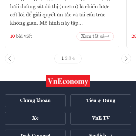
lưới đường sắt đô thị (metro) là chiến lược
cốt lõi để giải quyết ùn tắc và tái cấu trúc
không gian. Mô hình này tập...
10
bài viết
Xem tất cả
2
1
2
3
4
Chứng khoán
Tiêu & Dùng
Xe
VnE TV
Tech Connect
English ++