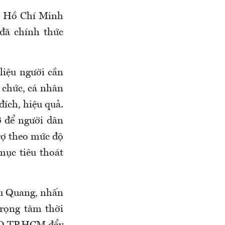
. Hồ Chí Minh
đã chính thức
liệu người cần
ổ chức, cá nhân
ích, hiệu quả.
ợ để người dân
trợ theo mức độ
mục tiêu thoát
ưu Quang, nhấn
trọng tâm thời