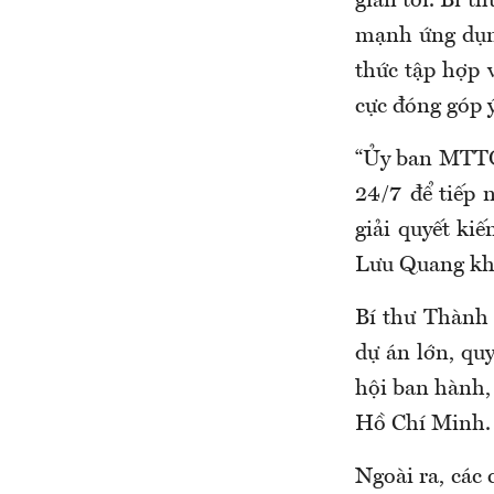
gian tới. Bí
mạnh ứng dụng
thức tập hợp 
cực đóng góp ý
“Ủy ban MTTQ
24/7 để tiếp 
giải quyết kiế
Lưu Quang kh
Bí thư Thành
dự án lớn, quy
hội ban hành,
Hồ Chí Minh.
Ngoài ra, cá