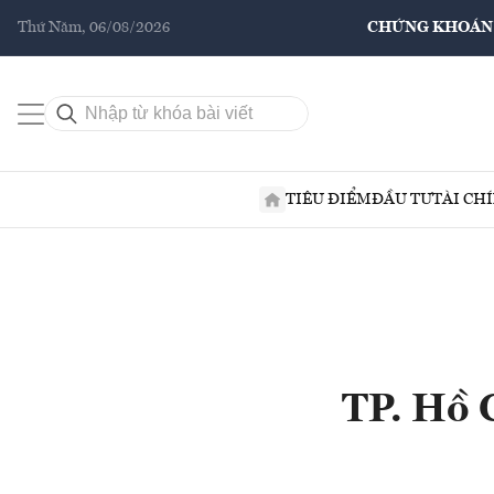
Thứ Năm, 06/08/2026
CHỨNG KHOÁN
TIÊU ĐIỂM
ĐẦU TƯ
TÀI CH
TP. Hồ C