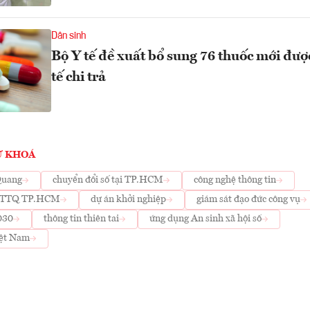
Dân sinh
Bộ Y tế đề xuất bổ sung 76 thuốc mới đượ
tế chi trả
Ừ KHOÁ
Quang
chuyển đổi số tại TP.HCM
công nghệ thông tin
 MTTQ TP.HCM
dự án khởi nghiệp
giám sát đạo đức công vụ
030
thông tin thiên tai
ứng dụng An sinh xã hội số
ệt Nam