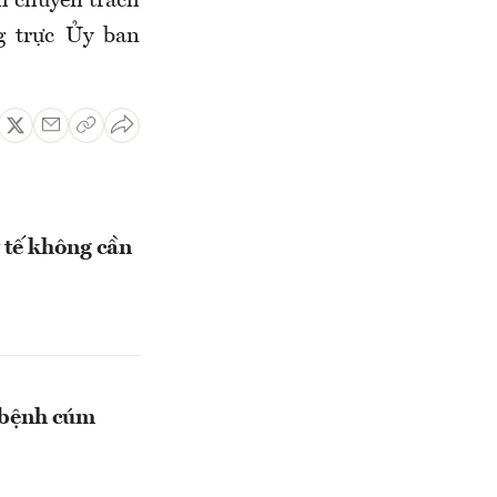
h chuyên trách
g trực Ủy ban
 tế không cần
 bệnh cúm