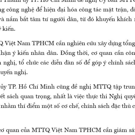
 thư Thành ủy TP. Hồ Chí Minh đề nghị Ủy ban MT
 công nghệ để hiện đại hóa công tác mặt trận, 
và nắm bắt tâm tư người dân, từ đó khuyến khích 
 kiến.
 Việt Nam TPHCM cần nghiên cứu xây dựng tổng đ
nhận ý kiến nhân dân. Đồng thời, cơ quan cần côn
n nghị, tổ chức các diễn đàn số để góp ý chính sác
uyến nghị.
 ủy TP. Hồ Chí Minh cũng đề nghị MTTQ tập trung
ết sách quan trọng, nhất là việc thực thi Nghị qu
 nhằm thí điểm một số cơ chế, chính sách đặc thù
c cơ quan của MTTQ Việt Nam TPHCM cần giám sát