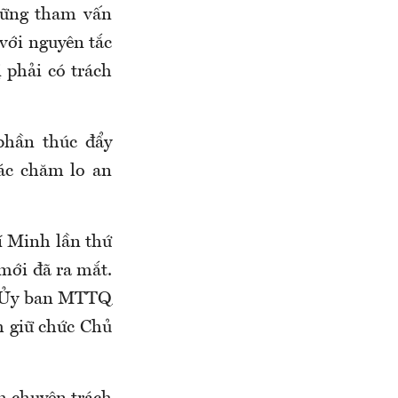
hững tham vấn
 với nguyên tắc
ị phải có trách
phần thúc đẩy
tác chăm lo an
í Minh lần thứ
ới đã ra mắt.
h Ủy ban MTTQ
 giữ chức Chủ