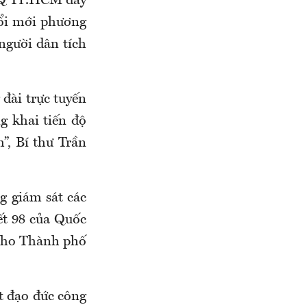
TQ TP.HCM đẩy
đổi mới phương
người dân tích
ài trực tuyến
g khai tiến độ
h”, Bí thư Trần
 giám sát các
yết 98 của Quốc
 cho Thành phố
 đạo đức công