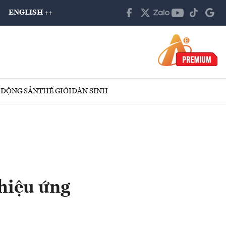
ENGLISH ++
 ĐỘNG SẢN
THẾ GIỚI
DÂN SINH
thiệu ứng