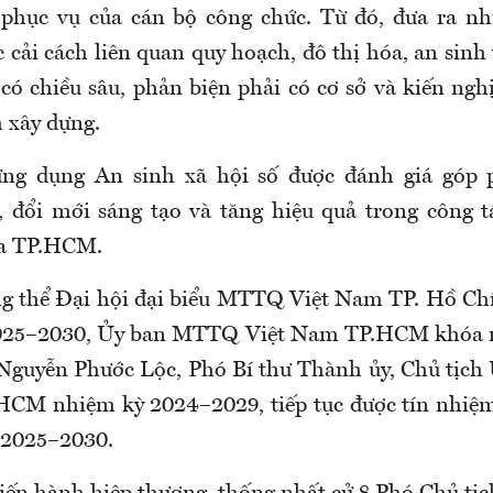
n phục vụ của cán bộ công chức. Từ đó, đưa ra n
 cải cách liên quan quy hoạch, đô thị hóa, an sinh
có chiều sâu, phản biện phải có cơ sở và kiến ngh
h xây dựng.
ứng dụng An sinh xã hội số được đánh giá góp 
, đổi mới sáng tạo và tăng hiệu quả trong công 
ủa TP.HCM.
ng thể Đại hội đại biểu MTTQ Việt Nam TP. Hồ Ch
2025–2030, Ủy ban MTTQ Việt Nam TP.HCM khóa m
 Nguyễn Phước Lộc, Phó Bí thư Thành ủy, Chủ tịc
HCM nhiệm kỳ 2024–2029, tiếp tục được tín nhiệm
 2025–2030.