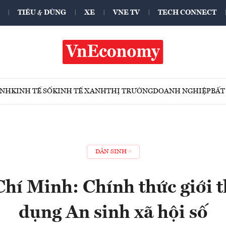
TIÊU & DÙNG
XE
VNE TV
TECH CONNECT
ÍNH
KINH TẾ SỐ
KINH TẾ XANH
THỊ TRƯỜNG
DOANH NGHIỆP
BẤT
DÂN SINH
hí Minh: Chính thức giới 
dụng An sinh xã hội số