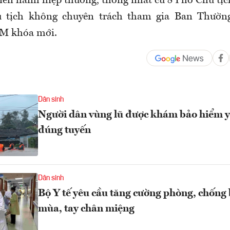
tiến hành hiệp thương, thống nhất cử 8 Phó Chủ tịc
 tịch không chuyên trách tham gia Ban Thườn
 khóa mới.
Dân sinh
Người dân vùng lũ được khám bảo hiểm y
đúng tuyến
Dân sinh
Bộ Y tế yêu cầu tăng cường phòng, chống
mùa, tay chân miệng