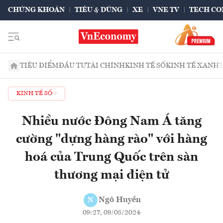
CHỨNG KHOÁN
TIÊU & DÙNG
XE
VNE TV
TECH CO
TIÊU ĐIỂM
ĐẦU TƯ
TÀI CHÍNH
KINH TẾ SỐ
KINH TẾ XANH
KINH TẾ SỐ
Nhiều nước Đông Nam Á tăng
cường "dựng hàng rào" với hàng
hoá của Trung Quốc trên sàn
thương mại điện tử
Ngô Huyền
N
09:27, 09/08/2024