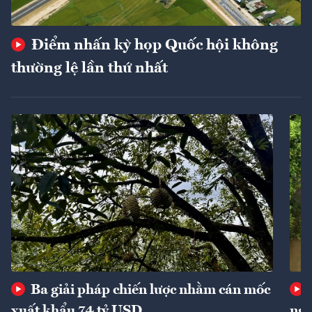
Điểm nhấn kỳ họp Quốc hội không
thường lệ lần thứ nhất
Ba giải pháp chiến lược nhằm cán mốc
xuất khẩu 74 tỷ USD
ngu