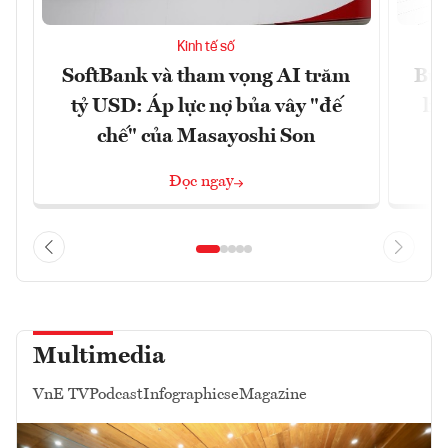
Kinh tế số
SoftBank và tham vọng AI trăm
Bùn
tỷ USD: Áp lực nợ bủa vây "đế
li
chế" của Masayoshi Son
Đọc ngay
Multimedia
VnE TV
Podcast
Infographics
eMagazine