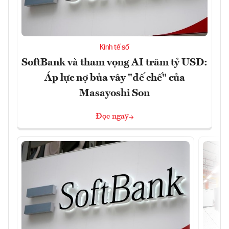
Kinh tế số
SoftBank và tham vọng AI trăm tỷ USD:
Áp lực nợ bủa vây "đế chế" của
Masayoshi Son
Đọc ngay