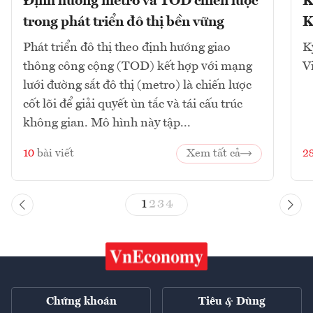
Định hướng metro và TOD chiến lược
K
trong phát triển đô thị bền vững
K
Phát triển đô thị theo định hướng giao
K
thông công cộng (TOD) kết hợp với mạng
V
lưới đường sắt đô thị (metro) là chiến lược
cốt lõi để giải quyết ùn tắc và tái cấu trúc
không gian. Mô hình này tập...
10
bài viết
Xem tất cả
2
1
2
3
4
Chứng khoán
Tiêu & Dùng