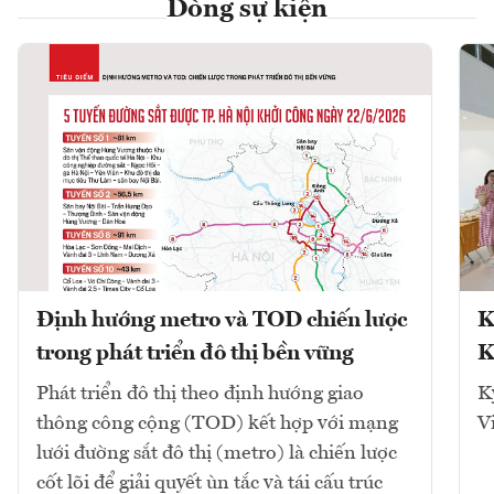
Dòng sự kiện
Định hướng metro và TOD chiến lược
K
trong phát triển đô thị bền vững
K
Phát triển đô thị theo định hướng giao
K
thông công cộng (TOD) kết hợp với mạng
V
lưới đường sắt đô thị (metro) là chiến lược
cốt lõi để giải quyết ùn tắc và tái cấu trúc