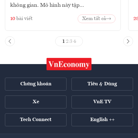
không gian. Mô hình này tập...
10
bài viết
Xem tất cả
2
1
2
3
4
Chứng khoán
Tiêu & Dùng
Xe
VnE TV
Tech Connect
English ++