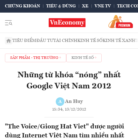
CHỨNG KHOÁN
TIÊU & DÙNG
XE
VNE TV
TECH CO
TIÊU ĐIỂM
ĐẦU TƯ
TÀI CHÍNH
KINH TẾ SỐ
KINH TẾ XANH
SẢN PHẨM - THỊ TRƯỜNG
KINH TẾ SỐ
Những từ khóa “nóng” nhất
Google Việt Nam 2012
An Huy
A
15:34, 13/12/2012
"The Voice/Giong Hat Viet" được người
dùng Internet Việt Nam tìm nhiều nhất