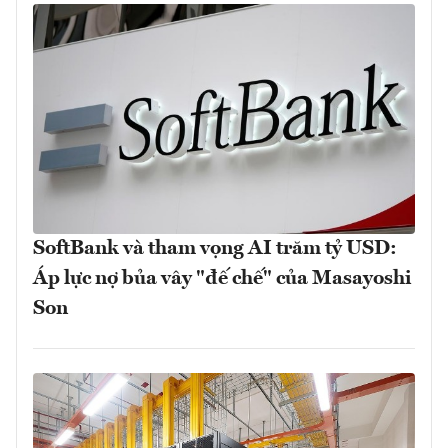
SoftBank và tham vọng AI trăm tỷ USD:
Áp lực nợ bủa vây "đế chế" của Masayoshi
Son