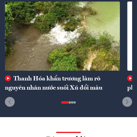
Thanh Hóa khẩn trương làm rõ
nguyên nhân nước suối Xú đổi màu
phí