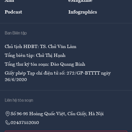
Ảnh
eMagazine
Đẹp +
An sinh
Podcast
Infographics
Giải trí
Y tế
Nhà
Ban Biên tập
Ẩm thực
Chủ tịch HĐBT: TS. Chử Văn Lâm
Tổng biên tập: Chử Thị Hạnh
Tổng thư ký tòa soạn: Đào Quang Bính
Giấy phép Tạp chí điện tử số: 272/GP-BTTTT ngày
26/6/2020
Liên hệ tòa soạn
Số 96-98 Hoàng Quốc Việt, Cầu Giấy, Hà Nội
02437552050