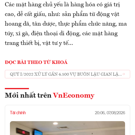
Các mặt hàng chủ yếu là hàng hóa có giá trị
cao, dễ cất giấu, như: sản phẩm từ động vật
hoang dã, tân dược, thực phẩm chức năng, ma
túy, xì gà, điện thoại di động, các mặt hàng
trang thiết bị, vật tư y tế…
ĐỌC BÀI THEO TỪ KHOÁ
QUÝ I/2022 XỬ LÝ GẦN 4.500 VỤ BUÔN LẬU GIAN LẬN
THƯƠNG MẠI
Mới nhất trên
VnEconomy
Tài chính
20:06, 07/08/2026