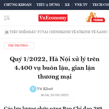
CHỨNG KHOÁN
TIÊU & DÙNG
XE
VNE TV
TECH CO
TIÊU ĐIỂM
ĐẦU TƯ
TÀI CHÍNH
KINH TẾ SỐ
KINH TẾ XANH
THỊ TRƯỜNG
Quý 1/2022, Hà Nội xử lý trên
4.400 vụ buôn lậu, gian lận
thương mại
Vũ Khuê
V
16:54, 28/03/2022
Các lực lượng chức năng Ban Chỉ đạo 389