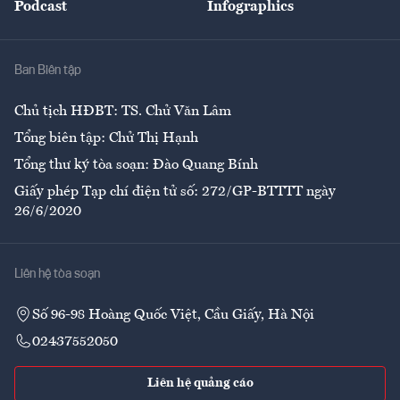
Podcast
Infographics
Giải trí
Y tế
Nhà
Ban Biên tập
Ẩm thực
Chủ tịch HĐBT: TS. Chử Văn Lâm
Tổng biên tập: Chử Thị Hạnh
Tổng thư ký tòa soạn: Đào Quang Bính
Giấy phép Tạp chí điện tử số: 272/GP-BTTTT ngày
26/6/2020
Liên hệ tòa soạn
Số 96-98 Hoàng Quốc Việt, Cầu Giấy, Hà Nội
02437552050
Liên hệ quảng cáo