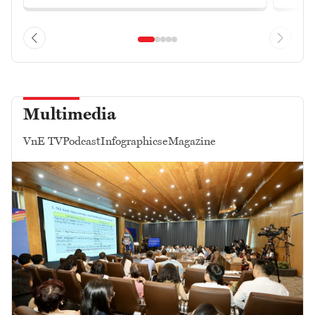
Multimedia
VnE TV
Podcast
Infographics
eMagazine