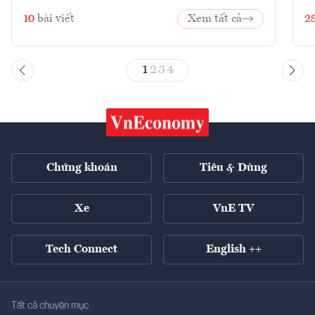
10
bài viết
Xem tất cả
2
1
2
3
4
Chứng khoán
Tiêu & Dùng
Xe
VnE TV
Tech Connect
English ++
Tất cả chuyên mục