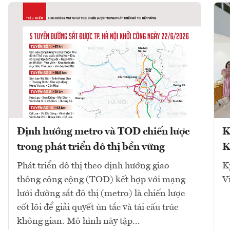
Định hướng metro và TOD chiến lược
K
trong phát triển đô thị bền vững
K
Phát triển đô thị theo định hướng giao
K
thông công cộng (TOD) kết hợp với mạng
V
lưới đường sắt đô thị (metro) là chiến lược
cốt lõi để giải quyết ùn tắc và tái cấu trúc
không gian. Mô hình này tập...