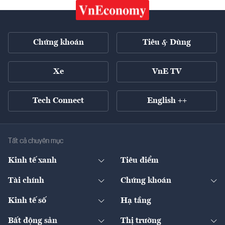
Chứng khoán
Tiêu & Dùng
Xe
VnE TV
Tech Connect
English ++
Tất cả chuyên mục
Kinh tế xanh
Tiêu điểm
Chuyển động xanh
Tài chính
Chứng khoán
Pháp lý
Ngân hàng
Doanh nghiệp niêm yết
Kinh tế số
Hạ tầng
Thương hiệu xanh
Thị trường vốn
Thị trường
Sản phẩm - Thị trường
Bất động sản
Thị trường