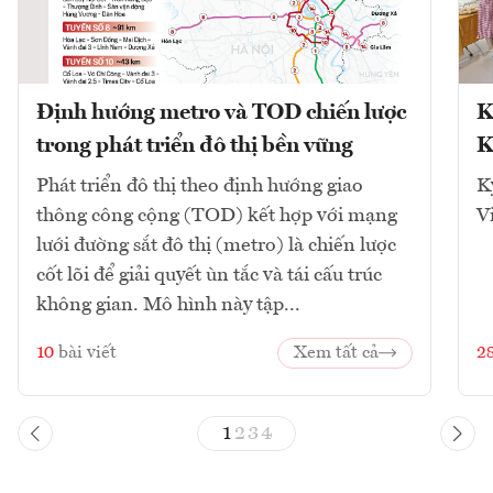
Định hướng metro và TOD chiến lược
K
trong phát triển đô thị bền vững
K
Phát triển đô thị theo định hướng giao
K
thông công cộng (TOD) kết hợp với mạng
V
lưới đường sắt đô thị (metro) là chiến lược
cốt lõi để giải quyết ùn tắc và tái cấu trúc
không gian. Mô hình này tập...
10
bài viết
Xem tất cả
2
1
2
3
4