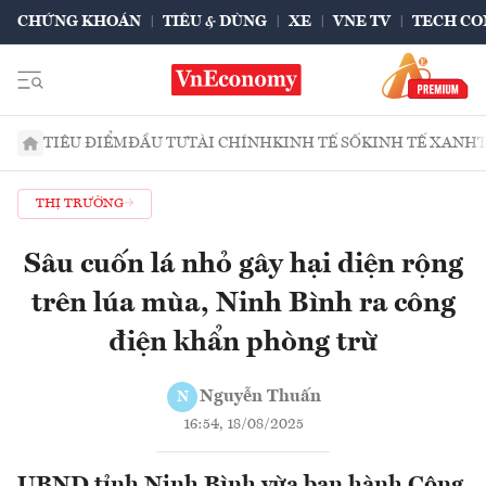
CHỨNG KHOÁN
TIÊU & DÙNG
XE
VNE TV
TECH CO
TIÊU ĐIỂM
ĐẦU TƯ
TÀI CHÍNH
KINH TẾ SỐ
KINH TẾ XANH
THỊ TRƯỜNG
Sâu cuốn lá nhỏ gây hại diện rộng
trên lúa mùa, Ninh Bình ra công
điện khẩn phòng trừ
Nguyễn Thuấn
N
16:54, 18/08/2025
UBND tỉnh Ninh Bình vừa ban hành Công