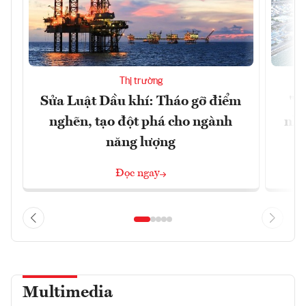
Thị trường
Sửa Luật Dầu khí: Tháo gỡ điểm
"H
nghẽn, tạo đột phá cho ngành
nhì
năng lượng
Đọc ngay
Multimedia