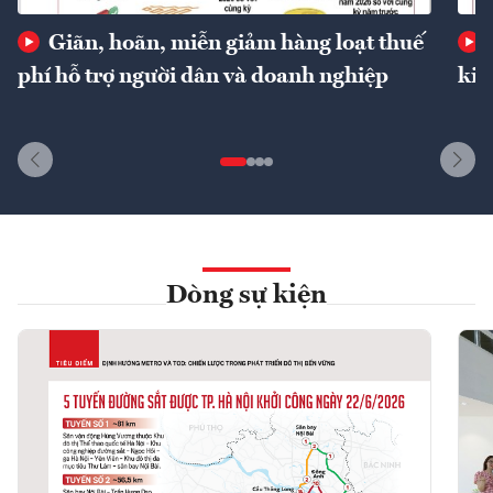
Giãn, hoãn, miễn giảm hàng loạt thuế
phí hỗ trợ người dân và doanh nghiệp
kin
Dòng sự kiện