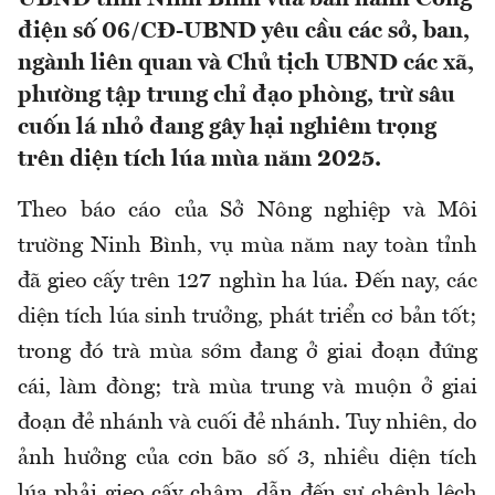
điện số 06/CĐ-UBND yêu cầu các sở, ban,
ngành liên quan và Chủ tịch UBND các xã,
phường tập trung chỉ đạo phòng, trừ sâu
cuốn lá nhỏ đang gây hại nghiêm trọng
trên diện tích lúa mùa năm 2025.
Theo báo cáo của Sở Nông nghiệp và Môi
trường Ninh Bình, vụ mùa năm nay toàn tỉnh
đã gieo cấy trên 127 nghìn ha lúa. Đến nay, các
diện tích lúa sinh trưởng, phát triển cơ bản tốt;
trong đó trà mùa sớm đang ở giai đoạn đứng
cái, làm đòng; trà mùa trung và muộn ở giai
đoạn đẻ nhánh và cuối đẻ nhánh. Tuy nhiên, do
ảnh hưởng của cơn bão số 3, nhiều diện tích
lúa phải gieo cấy chậm, dẫn đến sự chênh lệch