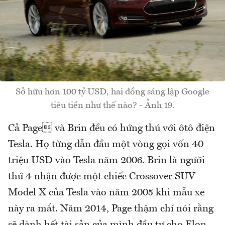
Sở hữu hơn 100 tỷ USD, hai đồng sáng lập Google
tiêu tiền như thế nào? - Ảnh 19.
Cả Page và Brin đều có hứng thú với ôtô điện
Tesla. Họ từng dẫn đầu một vòng gọi vốn 40
triệu USD vào Tesla năm 2006. Brin là người
thứ 4 nhận được một chiếc Crossover SUV
Model X của Tesla vào năm 2005 khi mẫu xe
này ra mắt. Năm 2014, Page thậm chí nói rằng
sẽ dành hết tài sản của mình đầu tư cho Elon