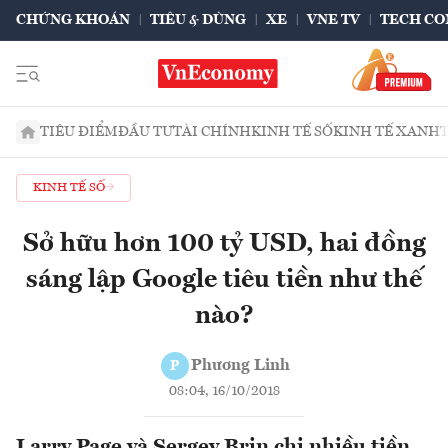
CHỨNG KHOÁN
TIÊU & DÙNG
XE
VNE TV
TECH CO
TIÊU ĐIỂM
ĐẦU TƯ
TÀI CHÍNH
KINH TẾ SỐ
KINH TẾ XANH
KINH TẾ SỐ
Sở hữu hơn 100 tỷ USD, hai đồng
sáng lập Google tiêu tiền như thế
nào?
Phương Linh
P
08:04, 16/10/2018
Larry Page và Sergey Brin chi nhiều tiền