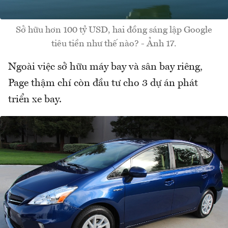
Sở hữu hơn 100 tỷ USD, hai đồng sáng lập Google
tiêu tiền như thế nào? - Ảnh 17.
Ngoài việc sở hữu máy bay và sân bay riêng,
Page thậm chí còn đầu tư cho 3 dự án phát
triển xe bay.