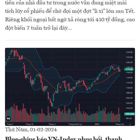
tiền của nhà đầu tư trong nước vẫn đang miệt mài
tích lũy cổ phiếu để chờ đợi một đợt “lì xì” lớn sau Tết.
Riêng khối ngoại bất ngờ xả ròng tới 410 tỷ đồng, cao
đột biến 7 tuần trở lại đây...
Thứ Năm, 01-02-2024
Blue-chips kéo VN-Index phục hồi, thanh