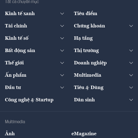
Tất cả chuyên mục
Kinh tế xanh
Tiêu điểm
Chuyển động xanh
Tài chính
Chứng khoán
Pháp lý
Ngân hàng
Doanh nghiệp niêm yết
Kinh tế số
Hạ tầng
Thương hiệu xanh
Thị trường vốn
Thị trường
Sản phẩm - Thị trường
Bất động sản
Thị trường
Diễn đàn
Thuế
Đầu tư
Tài sản số
Chính sách
Xuất nhập khẩu
Thế giới
Doanh nghiệp
Bảo hiểm
Quốc tế
Dịch vụ số
Thị trường
Khung pháp lý
Kinh tế
Chuyển động
Ấn phẩm
Multimedia
Khung pháp lý
Start-up
Dự án
Công nghiệp
Chuyển động 24h
Đối thoại
The Guide
Video
Đầu tư
Tiêu & Dùng
Quản trị số
Cafe BĐS
Thị trường
Kinh doanh
Kết nối
Tạp chí kinh tế Việt Nam
eMagazine
Nhà đầu tư
Du lịch
Công nghệ & Startup
Dân sinh
Tư vấn
Nông sản
Doanh nhân
Tư vấn Tiêu & Dùng
Infographics
Hạ tầng
Sức khỏe
Khung pháp lý
Doanh nghiệp
Địa phương
Thị trường
Bảo hiểm
Multimedia
Sự kiện
Nhân lực
Ảnh
eMagazine