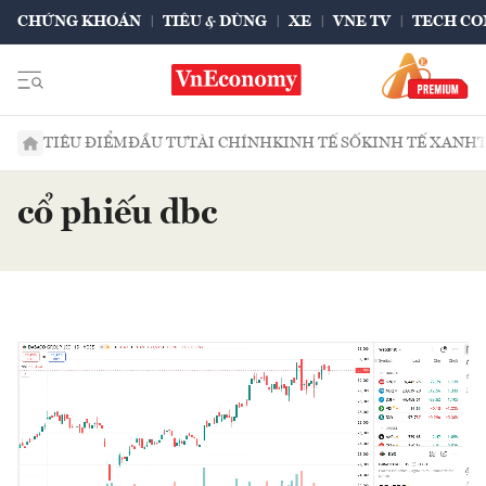
CHỨNG KHOÁN
TIÊU & DÙNG
XE
VNE TV
TECH CO
TIÊU ĐIỂM
ĐẦU TƯ
TÀI CHÍNH
KINH TẾ SỐ
KINH TẾ XANH
cổ phiếu dbc