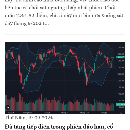
nay. Từ đỉnh cao nhất buổi sáng, VN-Index lao dốc
liên tục và chốt sát ngưỡng thấp nhất phiên. Chốt
mức 1244,82 điểm, chỉ số này một lần nữa xuống sát
đáy tháng 9/2024...
Thứ Năm, 19-09-2024
Đà tăng tiếp diễn trong phiên đáo hạn, cổ