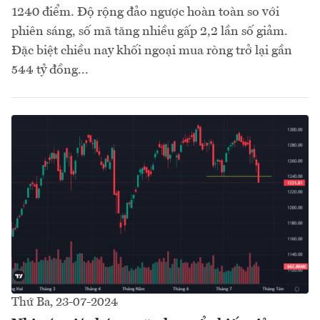
1240 điểm. Độ rộng đảo ngược hoàn toàn so với
phiên sáng, số mã tăng nhiều gấp 2,2 lần số giảm.
Đặc biệt chiều nay khối ngoại mua ròng trở lại gần
544 tỷ đồng...
Thứ Ba, 23-07-2024