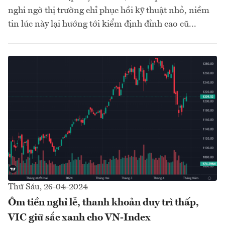
nghi ngờ thị trường chỉ phục hồi kỹ thuật nhỏ, niềm
tin lúc này lại hướng tới kiểm định đỉnh cao cũ...
Thứ Sáu, 26-04-2024
Ôm tiền nghỉ lễ, thanh khoản duy trì thấp,
VIC giữ sắc xanh cho VN-Index