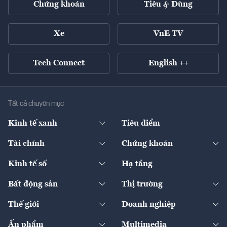
Chứng khoán
Tiêu & Dùng
Xe
VnE TV
Tech Connect
English ++
Tất cả chuyên mục
Kinh tế xanh
Tiêu điểm
Chuyển động xanh
Tài chính
Chứng khoán
Pháp lý
Ngân hàng
Doanh nghiệp niêm yết
Kinh tế số
Hạ tầng
Thương hiệu xanh
Thị trường vốn
Thị trường
Sản phẩm - Thị trường
Bất động sản
Thị trường
Diễn đàn
Thuế
Đầu tư
Tài sản số
Chính sách
Xuất nhập khẩu
Thế giới
Doanh nghiệp
Bảo hiểm
Quốc tế
Dịch vụ số
Thị trường
Khung pháp lý
Kinh tế
Chuyển động
Ấn phẩm
Multimedia
Khung pháp lý