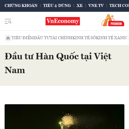
CHỨNG KHOÁN
TIÊU & DÙNG
XE
VNE TV
TECH CO
TIÊU ĐIỂM
ĐẦU TƯ
TÀI CHÍNH
KINH TẾ SỐ
KINH TẾ XANH
Đầu tư Hàn Quốc tại Việt
Nam