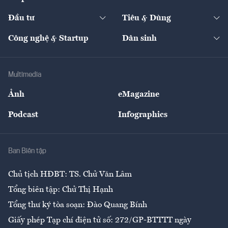
Start-up
Dự án
Công nghiệp
Chuyển động 24h
Đối thoại
The Guide
Video
Đầu tư
Tiêu & Dùng
Quản trị số
Cafe BĐS
Thị trường
Kinh doanh
Kết nối
Tạp chí kinh tế Việt Nam
eMagazine
Nhà đầu tư
Du lịch
Công nghệ & Startup
Dân sinh
Tư vấn
Nông sản
Doanh nhân
Tư vấn Tiêu & Dùng
Infographics
Hạ tầng
Sức khỏe
Khung pháp lý
Doanh nghiệp
Địa phương
Thị trường
Bảo hiểm
Multimedia
Sự kiện
Nhân lực
Ảnh
eMagazine
Đẹp +
An sinh
Podcast
Infographics
Giải trí
Y tế
Nhà
Ban Biên tập
Ẩm thực
Chủ tịch HĐBT: TS. Chử Văn Lâm
Tổng biên tập: Chử Thị Hạnh
Tổng thư ký tòa soạn: Đào Quang Bính
Giấy phép Tạp chí điện tử số: 272/GP-BTTTT ngày