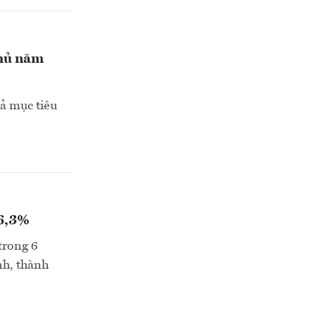
phủ năm
uả mục tiêu
26,3%
trong 6
nh, thành