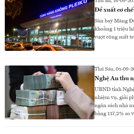
Thứ Ba, 16-09-20
Đề xuất cơ ch
Sân bay Măng Đe
khoảng 1 triệu h
vượt công suất tr
Thứ Sáu, 05-09-2
Nghệ An thu n
UBND tỉnh Nghệ A
nhiệm vụ, giải p
ngân sách nhà nư
bằng 117,2% so v