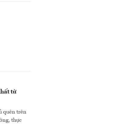
hất từ
ủ quên trên
ường, thực