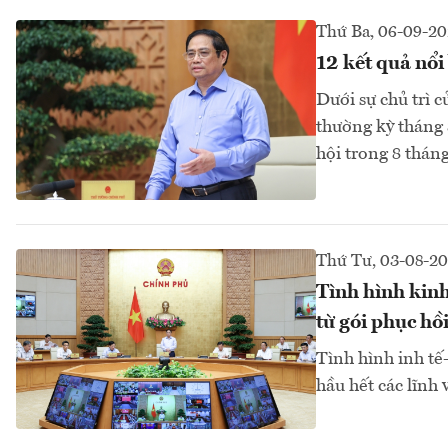
Thứ Ba, 06-09-2
12 kết quả nổi
Dưới sự chủ trì
thường kỳ tháng 
hội trong 8 tháng
Thứ Tư, 03-08-2
Tình hình kinh 
từ gói phục hồ
Tình hình inh tế-
hầu hết các lĩnh 