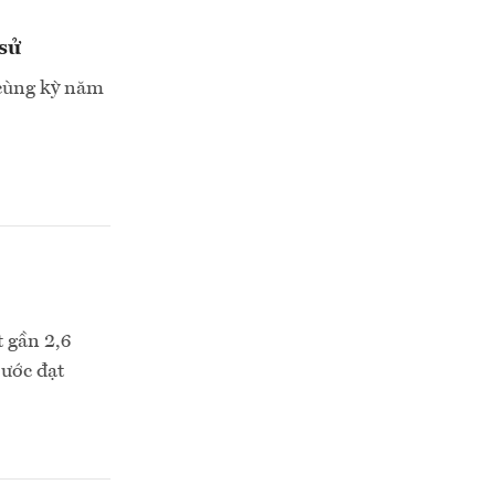
sử
 cùng kỳ năm
 gần 2,6
 ước đạt