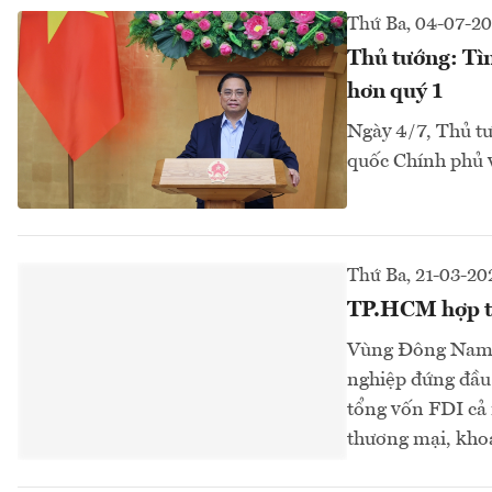
Thứ Ba, 04-07-2
Thủ tướng: Tìn
hơn quý 1
Ngày 4/7, Thủ tư
quốc Chính phủ v
Thứ Ba, 21-03-20
TP.HCM hợp tác
Vùng Đông Nam B
nghiệp đứng đầu 
tổng vốn FDI cả 
thương mại, khoa