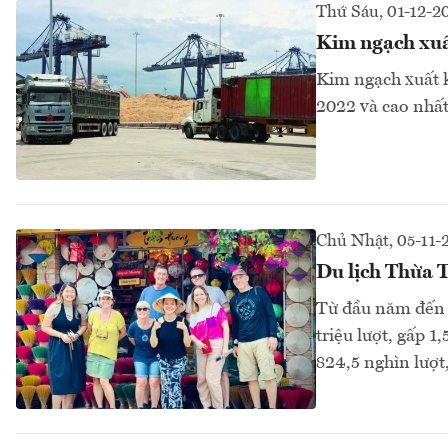
Thứ Sáu, 01-12-2
Kim ngạch xuấ
Kim ngạch xuất 
2022 và cao nhất 
Chủ Nhật, 05-11-
Du lịch Thừa 
Từ đầu năm đến n
triệu lượt, gấp 1
824,5 nghìn lượt,