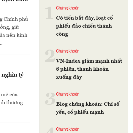
1
Chứng khoán
Có tiền bắt đáy, loạt cổ
ng Chính phủ
phiếu đảo chiều thành
ởng, giữ
công
của nền kinh
..
2
Chứng khoán
VN-Index giảm mạnh nhất
8 phiên, thanh khoản
 nghìn tỷ
xuống đáy
3
h mẽ của
Chứng khoán
ành thương
Blog chứng khoán: Chỉ số
yếu, cổ phiếu mạnh
Chứng khoán