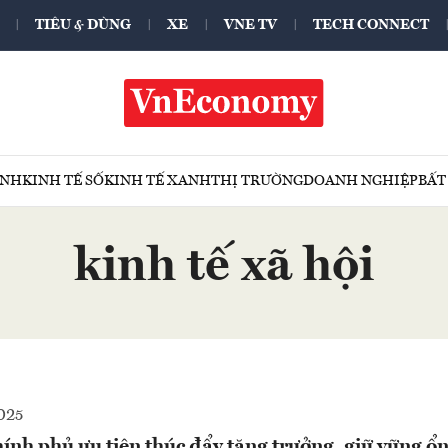
TIÊU & DÙNG
XE
VNE TV
TECH CONNECT
ÍNH
KINH TẾ SỐ
KINH TẾ XANH
THỊ TRƯỜNG
DOANH NGHIỆP
BẤT
kinh tế xã hội
025
nh phủ ưu tiên thúc đẩy tăng trưởng, giữ vững ổn