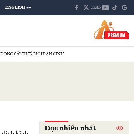
ENGLISH ++
 ĐỘNG SẢN
THẾ GIỚI
DÂN SINH
Đọc nhiều nhất
 định kinh