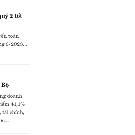
quý 2 tốt
yến toàn
ng 6/2023...
m Bộ
ợng doanh
chiếm 41,1%
 tài chính,
c...