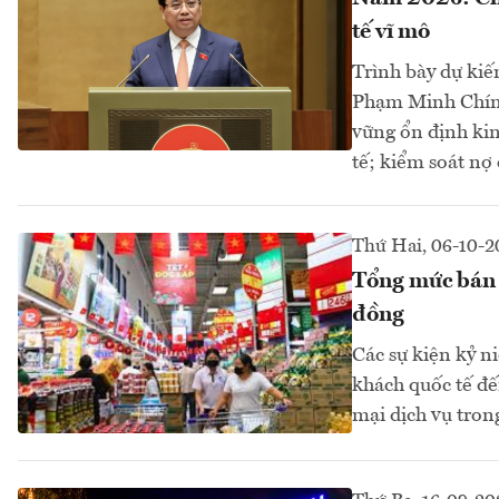
tế vĩ mô
Trình bày dự kiế
Phạm Minh Chính 
vững ổn định kin
tế; kiểm soát nợ 
Thứ Hai, 06-10-2
Tổng mức bán l
đồng
Các sự kiện kỷ n
khách quốc tế đế
mại dịch vụ tron