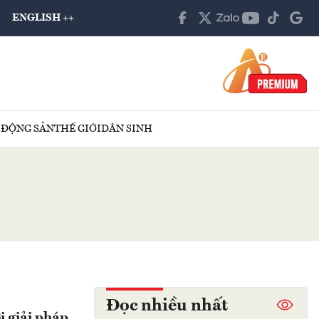
ENGLISH ++
 ĐỘNG SẢN
THẾ GIỚI
DÂN SINH
Đọc nhiều nhất
 giải pháp