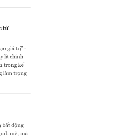
c từ
 giá trị” -
y là chính
n trong kế
g làm trọng
g bất động
mạnh mẽ, mà