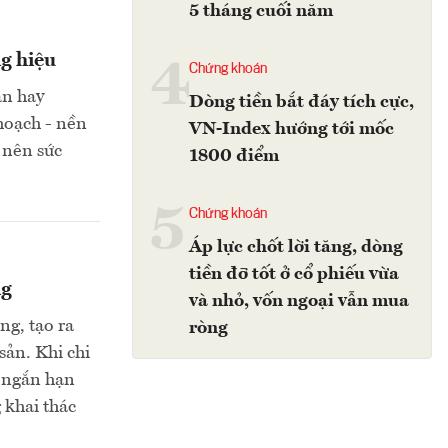
5 tháng cuối năm
g hiệu
4
Chứng khoán
an hay
Dòng tiền bắt đáy tích cực,
hoạch - nền
VN-Index hướng tới mốc
o nên sức
1800 điểm
5
Chứng khoán
Áp lực chốt lời tăng, dòng
tiền đỡ tốt ở cổ phiếu vừa
ng
và nhỏ, vốn ngoại vẫn mua
ng, tạo ra
ròng
sản. Khi chi
” ngắn hạn
 khai thác