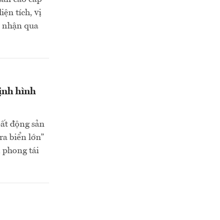
ện tích, vị
n nhận qua
ịnh hình
bất động sản
ra biển lớn”
 phong tái