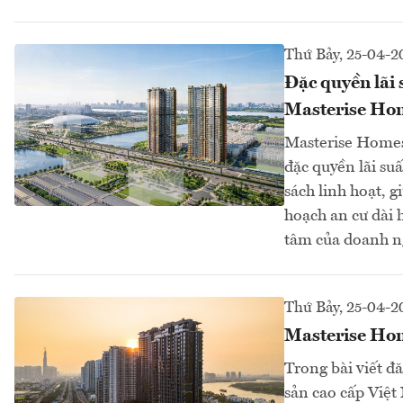
Thứ Bảy, 25-04-2
Đặc quyền lãi 
Masterise Ho
Masterise Homes 
đặc quyền lãi su
sách linh hoạt, 
hoạch an cư dài 
tâm của doanh n
Thứ Bảy, 25-04-2
Masterise Hom
Trong bài viết đ
sản cao cấp Việ