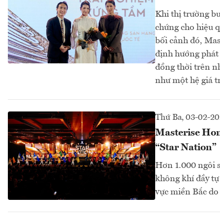
Khi thị trường b
chứng cho hiệu q
bối cảnh đó, Mas
định hướng phát 
đồng thời trên n
như một hệ giá tr
Thứ Ba, 03-02-2
Masterise Home
“Star Nation”
Hơn 1.000 ngôi s
không khí đầy tự
vực miền Bắc do