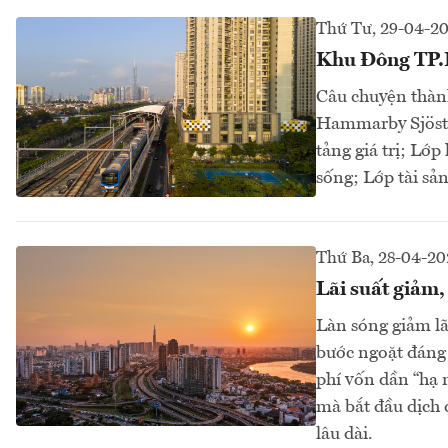
Thứ Tư, 29-04-2
Khu Đông TP.H
Câu chuyện thàn
Hammarby Sjöstad
tảng giá trị; Lớp
sống; Lớp tài sản
Thứ Ba, 28-04-20
Lãi suất giảm,
Làn sóng giảm lã
bước ngoặt đáng c
phí vốn dần “hạ 
mà bắt đầu dịch 
lâu dài.