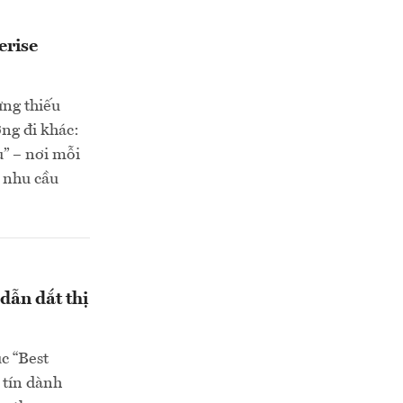
erise
ưng thiếu
ng đi khác:
u” – nơi mỗi
i nhu cầu
dẫn dắt thị
c “Best
 tín dành