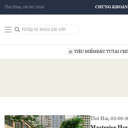
Thứ Năm, 06/08/2026
CHỨNG KHOÁN
TIÊU ĐIỂM
ĐẦU TƯ
TÀI CH
Thứ Hai, 03-08-
Masterise Hom