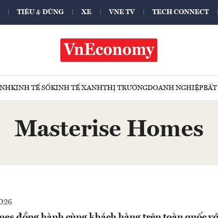
TIÊU & DÙNG
XE
VNE TV
TECH CONNECT
ÍNH
KINH TẾ SỐ
KINH TẾ XANH
THỊ TRƯỜNG
DOANH NGHIỆP
BẤT
Masterise Homes
2026
es đồng hành cùng khách hàng trên toàn quốc với