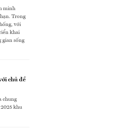
nh minh
 hạn. Trong
hống, với
riển khai
g gian sống
với chủ đề
òa chung
h 2025 khu