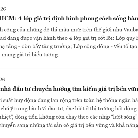
026
CM: 4 lớp giá trị định hình phong cách sống hàn
h công của những đô thị mẫu mực trên thế giới như Vaub
 đang được vận hành theo 4 lớp giá trị cốt lõi: Lớp quy 
 hạ tầng - đòn bẩy tăng trưởng; Lớp cộng đồng - yếu tố tạ
 mang giá trị biểu tượng.
26
 nhà đầu tư chuyển hướng tìm kiếm giá trị bền vữ
i suất huy động đang lan rộng trên toàn hệ thống ngân hà
hú ý trong hành vi đầu tư, đặc biệt ở thị trường bất động 
nhiệt”, dòng tiền không còn chạy theo các nhịp “lướt sóng
chuyển sang những tài sản có giá trị bền vững và khả năng