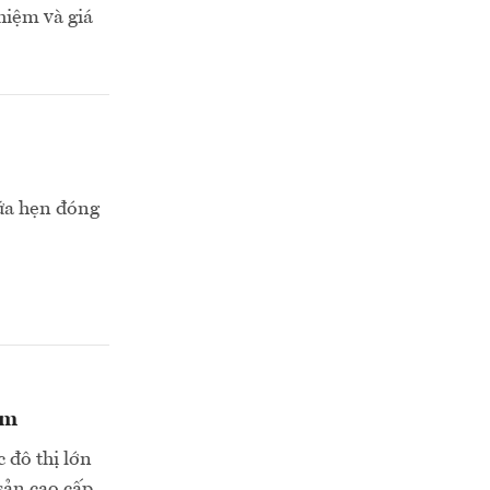
hiệm và giá
ứa hẹn đóng
ệm
c đô thị lớn
sản cao cấp