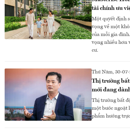
tài chính ưu vi
Một quyết định s
vọng về một khôn
của mỗi gia đình
vọng nhiều hơn v
cư.
Thứ Năm, 30-07-
Thị trường bấ
mới đang dành
Thị trường bất 
một bước ngoặt lị
phẩm hướng trực