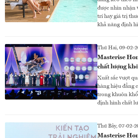
được nhìn nhận và
trí hay giá trị 
khả năng định hì
Thứ Hai, 09-02-
Masterise Hom
chất lượng khô
Xuất sắc vượt qu
hàng hiệu đẳng c
trong khuôn khổ
định hình chất l
Thứ Bảy, 07-02-2
Masterise Hom