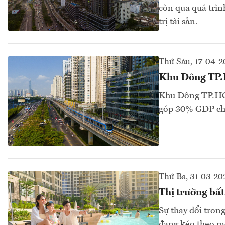
còn qua quá trìn
trị tài sản.
Thứ Sáu, 17-04-2
Khu Đông TP.H
Khu Đông TP.HCM
góp 30% GDP cho
Thứ Ba, 31-03-20
Thị trường bất
Sự thay đổi trong
đang kéo theo mộ