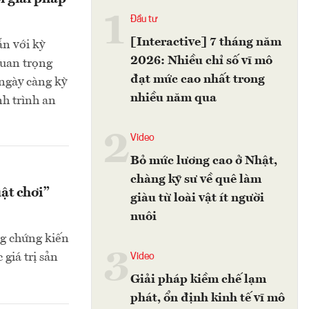
1
Đầu tư
[Interactive] 7 tháng năm
ắn với kỳ
2026: Nhiều chỉ số vĩ mô
quan trọng
đạt mức cao nhất trong
 ngày càng kỳ
nhiều năm qua
h trình an
2
Video
Bỏ mức lương cao ở Nhật,
chàng kỹ sư về quê làm
ật chơi”
giàu từ loài vật ít người
nuôi
g chứng kiến
3
 giá trị sản
Video
Giải pháp kiềm chế lạm
phát, ổn định kinh tế vĩ mô