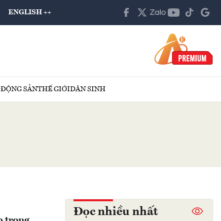
ENGLISH ++
 ĐỘNG SẢN
THẾ GIỚI
DÂN SINH
Đọc nhiều nhất
p trọng