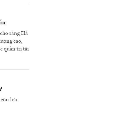
dẫn
a cho rằng Hà
lượng cao,
 quản trị tài
?
 còn lựa