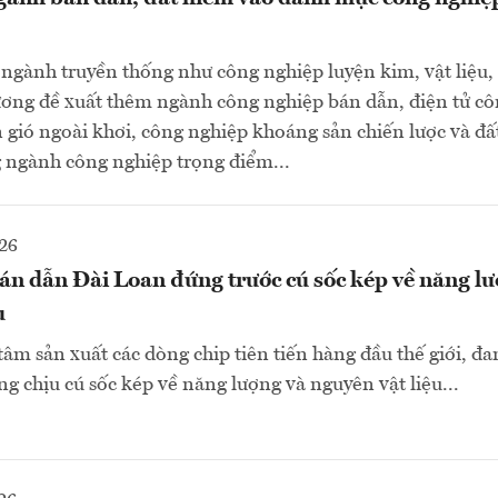
gành truyền thống như công nghiệp luyện kim, vật liệu, 
ơng đề xuất thêm ngành công nghiệp bán dẫn, điện tử cô
 gió ngoài khơi, công nghiệp khoáng sản chiến lược và đấ
ngành công nghiệp trọng điểm...
26
án dẫn Đài Loan đứng trước cú sốc kép về năng lư
u
tâm sản xuất các dòng chip tiên tiến hàng đầu thế giới, đ
ng chịu cú sốc kép về năng lượng và nguyên vật liệu...