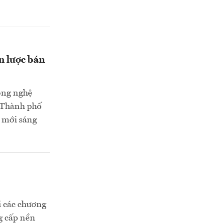
n lược bán
ông nghệ
a Thành phố
i mới sáng
i các chương
ng cấp nền