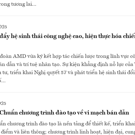
ong tương lai...
025
y hệ sinh thái công nghệ cao, hiện thực hóa chiế
oàn AMD vừa ký kết hợp tác chiến lược trong lĩnh vực c
 bán dẫn và trí tuệ nhân tạo. Sự kiện khẳng định nỗ lực củ
 tư, triển khai Nghị quyết 57 và phát triển hệ sinh thái đổ
số…
025
 Chuẩn chương trình đào tạo về vi mạch bán dẫn
ẩn chương trình đào tạo là nền tảng để thiết kế, triển kha
í điểm và liên thông; chương trình linh hoạt, hiện đại, cu