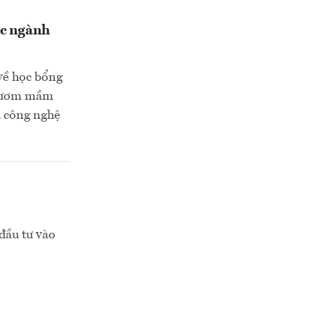
ực ngành
về học bổng
à ươm mầm
à công nghệ
đầu tư vào