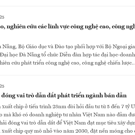
25
o, nghiên cứu các lĩnh vực công nghệ cao, công ng
à Nẵng, Bộ Giáo dục và Đào tạo phối hợp với Bộ Ngoại gi
 Đại học Đà Nẵng tổ chức Diễn đàn hợp tác đại học-doanh
ghiên cứu phát triển công nghệ cao, công nghệ chiến lược
25
đóng vai trò dẫn dắt phát triển ngành bán dẫn
xuất chip ở tiến trình 28nm đòi hỏi đầu tư từ 5 đến 7 tỷ 
ao mà khó có doanh nghiệp tư nhân Việt Nam nào đảm đư
hải đóng vai trò dẫn dắt để Việt Nam đạt mục tiêu xây dựn
 xuất chip quy mô nhỏ vào năm 2030, đặt nền móng cho ch