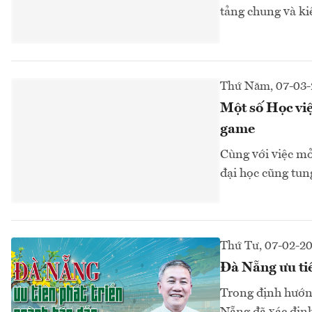
tảng chung và ki
Thứ Năm, 07-03
Một số Học việ
game
Cùng với việc mở
đại học cũng tung
Thứ Tư, 07-02-2
Đà Nẵng ưu ti
Trong định hướn