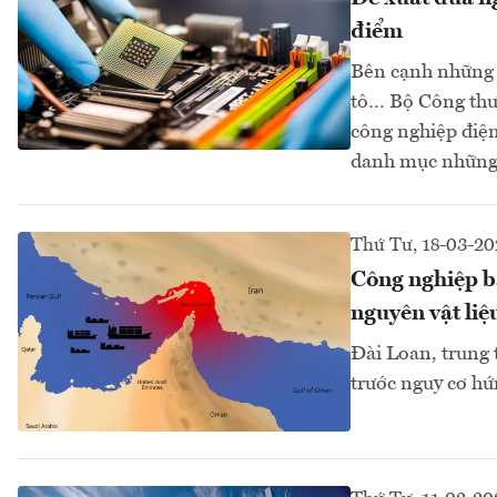
điểm
Bên cạnh những n
tô… Bộ Công thư
công nghiệp điện
danh mục những 
Thứ Tư, 18-03-20
Công nghiệp b
nguyên vật liệ
Đài Loan, trung 
trước nguy cơ hứ