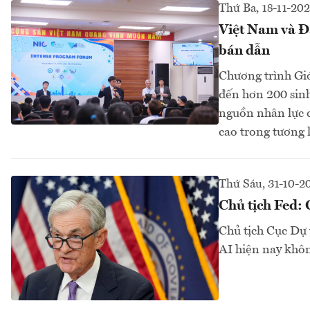
Thứ Ba, 18-11-20
Việt Nam và Đ
bán dẫn
Chương trình Gi
đến hơn 200 sin
nguồn nhân lực 
cao trong tương la
Thứ Sáu, 31-10-2
Chủ tịch Fed:
Chủ tịch Cục Dự 
AI hiện nay khôn