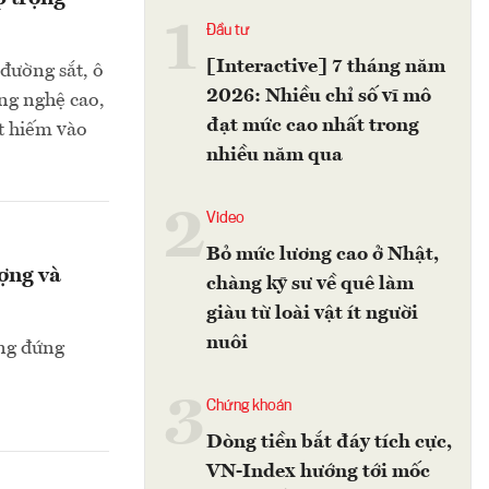
1
Đầu tư
[Interactive] 7 tháng năm
đường sắt, ô
2026: Nhiều chỉ số vĩ mô
ng nghệ cao,
đạt mức cao nhất trong
t hiếm vào
nhiều năm qua
2
Video
Bỏ mức lương cao ở Nhật,
ợng và
chàng kỹ sư về quê làm
giàu từ loài vật ít người
nuôi
ang đứng
3
Chứng khoán
Dòng tiền bắt đáy tích cực,
VN-Index hướng tới mốc