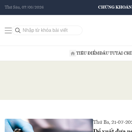
Thứ Sáu, 07/08/2026
CHỨNG KHOÁN
TIÊU ĐIỂM
ĐẦU TƯ
TÀI CH
Thứ Ba, 21-07-20
Đề xuất đưa n