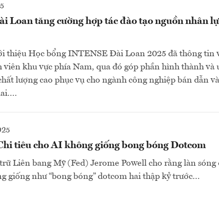
25
ài Loan tăng cường hợp tác đào tạo nguồn nhân l
ới thiệu Học bổng INTENSE Đài Loan 2025 đã thông tin 
h viên khu vực phía Nam, qua đó góp phần hình thành v
chất lượng cao phục vụ cho ngành công nghiệp bán dẫn v
i....
025
 Chi tiêu cho AI không giống bong bóng Dotcom
trữ Liên bang Mỹ (Fed) Jerome Powell cho rằng làn sóng 
g giống như “bong bóng” dotcom hai thập kỷ trước...