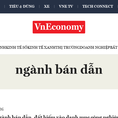
TIÊU & DÙNG
XE
VNE TV
TECH CONNECT
ÍNH
KINH TẾ SỐ
KINH TẾ XANH
THỊ TRƯỜNG
DOANH NGHIỆP
BẤT
ngành bán dẫn
26
gành bán dẫn, đất hiếm vào danh mục công nghiệ