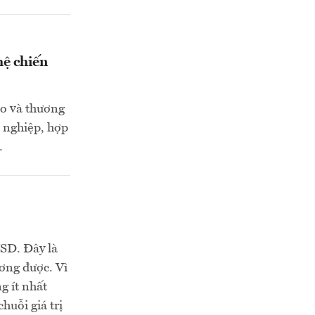
hệ chiến
ao và thương
 nghiệp, hợp
…
USD. Đây là
ơng được. Vì
g ít nhất
uỗi giá trị