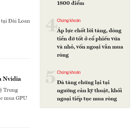
1800 điểm
4
 tại Đài Loan
Chứng khoán
Áp lực chốt lời tăng, dòng
tiền đỡ tốt ở cổ phiếu vừa
và nhỏ, vốn ngoại vẫn mua
ròng
5
Chứng khoán
 Nvidia
Đà tăng chững lại tại
hệ Trung
ngưỡng cản kỹ thuật, khối
 tục mua GPU
ngoại tiếp tục mua ròng