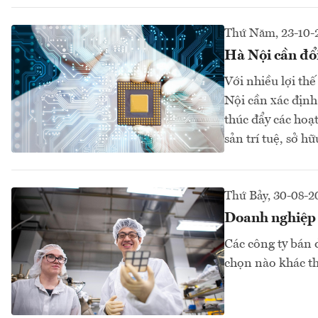
Thứ Năm, 23-10-
Hà Nội cần đổi
Với nhiều lợi th
Nội cần xác định
thúc đẩy các hoạ
sản trí tuệ, sở hữu
Thứ Bảy, 30-08-2
Doanh nghiệp b
Các công ty bán 
chọn nào khác th