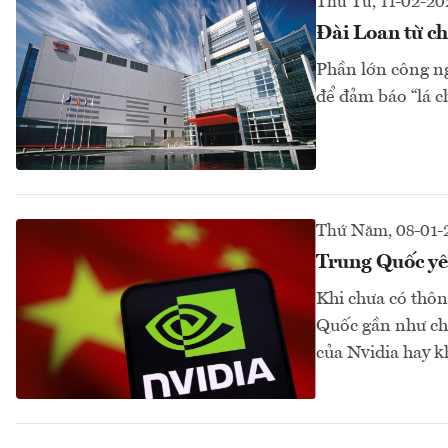
Thứ Tư, 11-02-20
Đài Loan từ c
Phần lớn công ng
để đảm báo “lá ch
Thứ Năm, 08-01-
Trung Quốc yê
Khi chưa có thôn
Quốc gần như chỉ
của Nvidia hay k