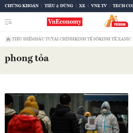
CHỨNG KHOÁN
TIÊU & DÙNG
XE
VNE TV
TECH CO
TIÊU ĐIỂM
ĐẦU TƯ
TÀI CHÍNH
KINH TẾ SỐ
KINH TẾ XANH
phong tỏa