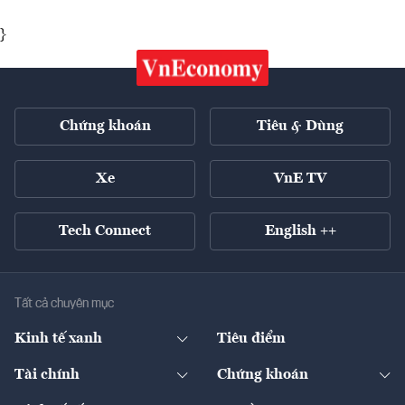
}
Chứng khoán
Tiêu & Dùng
Xe
VnE TV
Tech Connect
English ++
Tất cả chuyên mục
Kinh tế xanh
Tiêu điểm
Chuyển động xanh
Tài chính
Chứng khoán
Pháp lý
Ngân hàng
Doanh nghiệp niêm yết