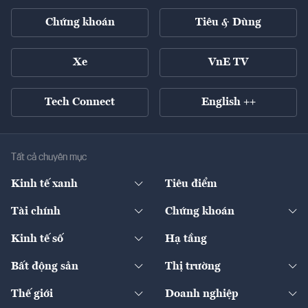
Chứng khoán
Tiêu & Dùng
Xe
VnE TV
Tech Connect
English ++
Tất cả chuyên mục
Kinh tế xanh
Tiêu điểm
Chuyển động xanh
Tài chính
Chứng khoán
Pháp lý
Ngân hàng
Doanh nghiệp niêm yết
Kinh tế số
Hạ tầng
Thương hiệu xanh
Thị trường vốn
Thị trường
Sản phẩm - Thị trường
Bất động sản
Thị trường
Diễn đàn
Thuế
Đầu tư
Tài sản số
Chính sách
Xuất nhập khẩu
Thế giới
Doanh nghiệp
Bảo hiểm
Quốc tế
Dịch vụ số