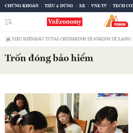
CHỨNG KHOÁN
TIÊU & DÙNG
XE
VNE TV
TECH CO
TIÊU ĐIỂM
ĐẦU TƯ
TÀI CHÍNH
KINH TẾ SỐ
KINH TẾ XANH
Trốn đóng bảo hiểm