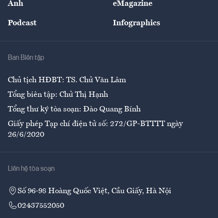
Ảnh
eMagazine
Đẹp +
An sinh
Podcast
Infographics
Giải trí
Y tế
Nhà
Ban Biên tập
Ẩm thực
Chủ tịch HĐBT: TS. Chử Văn Lâm
Tổng biên tập: Chử Thị Hạnh
Tổng thư ký tòa soạn: Đào Quang Bính
Giấy phép Tạp chí điện tử số: 272/GP-BTTTT ngày
26/6/2020
Liên hệ tòa soạn
Số 96-98 Hoàng Quốc Việt, Cầu Giấy, Hà Nội
02437552050